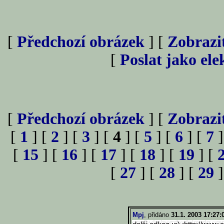
[
Předchozí obrázek
] [
Zobrazi
[
Poslat jako el
[
Předchozí obrázek
] [
Zobrazi
[
1
] [
2
] [
3
] [
4
] [
5
] [
6
] [
7
]
[
15
] [
16
] [
17
] [
18
] [
19
] [
[
27
] [
28
] [
29
]
Mpj
, přidáno
31.1. 2003 17:27: