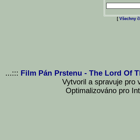
[
Všechny čl
...:::
Film Pán Prstenu - The Lord Of 
Vytvoril a spravuje pro
Optimalizováno pro Int