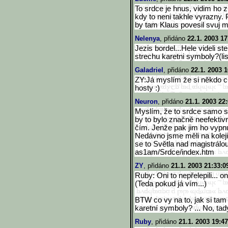
To srdce je hnus, vidim ho z
kdy to neni takhle vyrazny. P
by tam Klaus povesil svuj m
Nelenya
, přidáno
22.1. 2003 17
Jezis bordel...Hele videli s
strechu karetni symboly?(list
Galadriel
, přidáno
22.1. 2003 1
ZY:Já myslím že si někdo ch
hosty :)
Neuron
, přidáno
21.1. 2003 22
Myslím, že to srdce samo s
by to bylo značně neefektivn
čím. Jenže pak jim ho vypnul
Nedávno jsme měli na kolej
se to Světla nad magistrálo
as1am/Srdce/index.htm
ZY
, přidáno
21.1. 2003 21:33:0
Ruby: Oni to nepřelepili... oni
(Teda pokud já vím...)
BTW co vy na to, jak si tam 
karetní symboly? ... No, tady
Ruby
, přidáno
21.1. 2003 19:47