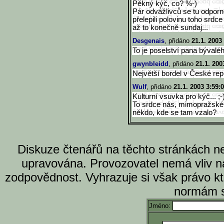
Pěkný kýč, co? %-)
Pár odvážlivců se tu odporn
přelepili polovinu toho srdce
až to konečně sundaj...
Desgenais
, přidáno
21.1. 2003
To je poselství pana býval
gwynbleidd
, přidáno
21.1. 200
Největší bordel v České repu
Wulf
, přidáno
21.1. 2003 3:59:
Kulturní vsuvka pro kýč... ;-
To srdce nás, mimopražské,
někdo, kde se tam vzalo?
Diskuze čtenářů na těchto stránkách n
upravována. Provozovatel nemá vliv n
zodpovědnost. Vyhrazuje si však právo k
normám s
Jméno: