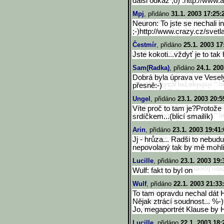
dalši odkaz ;o) :http://www
Mpj
, přidáno
31.1. 2003 17:25:
Neuron: To jste se nechali i
;-)http://www.crazy.cz/svetla
Čestmír
, přidáno
25.1. 2003 17
Jste kokoti...vždyť je to tak
Sam(Radka)
, přidáno
24.1. 200
Dobrá byla úprava ve Vesel
přesně:-)
Ungel
, přidáno
23.1. 2003 20:5
Víte proč to tam je?Protože
srdíčkem...(blicí smailík)
Arin
, přidáno
23.1. 2003 19:41:
Jj - hrůza... Radši to nebud
nepovolaný tak by mě mohli s
Lucille
, přidáno
23.1. 2003 19:
Wulf: fakt to byl on
Wulf
, přidáno
22.1. 2003 21:33
To tam opravdu nechal dát 
Nějak ztrácí soudnost... %-)
Jo, megaportrét Klause by H
Lucille
, přidáno
22.1. 2003 18: