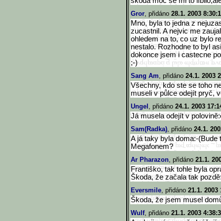
škoda moc se mi to líbilo,al
Gror
, přidáno
28.1. 2003 8:30:
Mno, byla to jedna z nejuza
zucastnil. A nejvic me zaujal
ohledem na to, co uz bylo re
nestalo. Rozhodne to byl asi
dokonce jsem i castecne poch
;-)
Sang Am
, přidáno
24.1. 2003 
Všechny, kdo ste se toho nez
museli v půlce odejít pryč, vel
Ungel
, přidáno
24.1. 2003 17:1
Já musela odejít v polovině:
Sam(Radka)
, přidáno
24.1. 200
A já taky byla doma:-(Bude
Megafonem?
Ar Pharazon
, přidáno
21.1. 20
Františko, tak tohle byla o
Škoda, že začala tak pozdě:
Eversmile
, přidáno
21.1. 2003 
Škoda, že jsem musel domů..
Wulf
, přidáno
21.1. 2003 4:38: