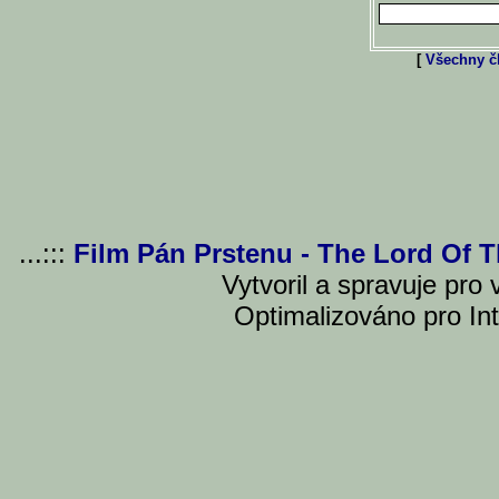
[
Všechny čl
...:::
Film Pán Prstenu - The Lord Of 
Vytvoril a spravuje pro
Optimalizováno pro Int