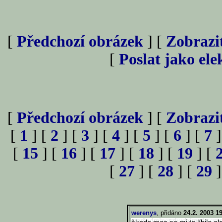
[
Předchozí obrázek
] [
Zobrazi
[
Poslat jako el
[
Předchozí obrázek
] [
Zobrazi
[
1
] [
2
] [
3
] [
4
] [
5
] [
6
] [
7
]
[
15
] [
16
] [
17
] [
18
] [
19
] [
[
27
] [
28
] [
29
]
werenys
, přidáno
24.2. 2003 1