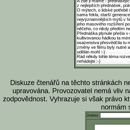
A zde ji máme - přednášejí
z nejlepších přednášek, poku
O mýtech, o lidské potřebě
sama řekla, starší generace
nejvýznamnějších mýtů v his
jeho masového rozšíření po
něčeho, co nikdy předtím n
Přednáška plynule přešla v 
kultivovanou hádkou ta mén
osazenstva přesvědčila tu n
změny ve filmu byly nutné a ž
udělán mohl :-)
Rád někdy tohle téma rozve
nehádejte :-)
Diskuze čtenářů na těchto stránkách n
upravována. Provozovatel nemá vliv n
zodpovědnost. Vyhrazuje si však právo k
normám s
Jméno: