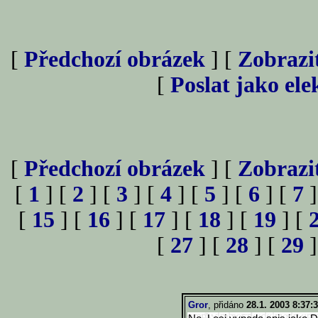
[
Předchozí obrázek
] [
Zobrazi
[
Poslat jako el
[
Předchozí obrázek
] [
Zobrazi
[
1
] [
2
] [
3
] [
4
] [
5
] [
6
] [
7
]
[
15
] [
16
] [
17
] [
18
] [
19
] [
[
27
] [
28
] [
29
]
Gror
, přidáno
28.1. 2003 8:37: