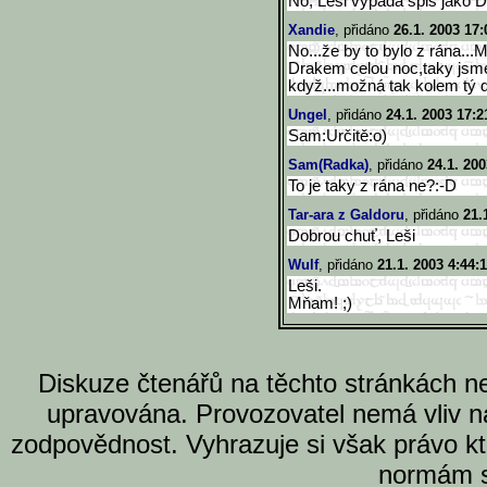
No, Lesi vypada spis jako 
Xandie
, přidáno
26.1. 2003 17:
No...že by to bylo z rána...
Drakem celou noc,taky jsme 
když...možná tak kolem tý dr
Ungel
, přidáno
24.1. 2003 17:2
Sam:Určitě:o)
Sam(Radka)
, přidáno
24.1. 200
To je taky z rána ne?:-D
Tar-ara z Galdoru
, přidáno
21.
Dobrou chuť, Leši
Wulf
, přidáno
21.1. 2003 4:44:
Leši.
Mňam! ;)
Diskuze čtenářů na těchto stránkách n
upravována. Provozovatel nemá vliv n
zodpovědnost. Vyhrazuje si však právo k
normám s