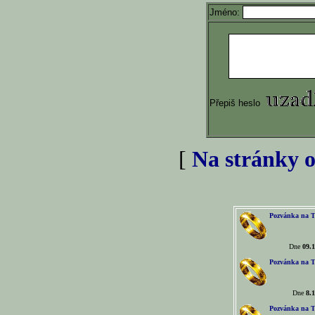
Jméno:
Přepiš heslo
[
Na stránky o
Pozvánka na T
Dne
09.1
Pozvánka na T
Dne
8.1
Pozvánka na T