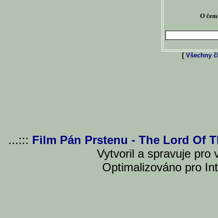
O čem 
[
Všechny čl
...:::
Film Pán Prstenu - The Lord Of 
Vytvoril a spravuje pro
Optimalizováno pro Int