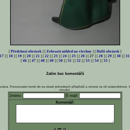
[
Předchozí obrázek
] [
Zobrazit náhled na všechny
] [
Další obrázek
]
17
] [
18
] [
19
] [
20
] [
21
] [
22
] [
23
] [
24
] [
25
] [
26
] [
27
] [
28
] [
29
] [
30
] [
31
[
46
] [
47
] [
48
] [
49
] [
50
] [
51
] [
52
] [
53
] [
54
] [
55
]
Zatím bez komentářů
ována. Provozovatel nemá vliv na obsah jednotlivých příspěvků a nenese za ně zodpovědnost. 
chování.
Jméno:
E-mail:
Komentář: