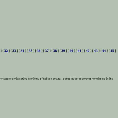
] [
32
] [
33
] [
34
] [
35
] [
36
] [
37
] [
38
] [
39
] [
40
] [
41
] [
42
] [
43
] [
44
] [
45
]
Vyhrazuje si však právo kterýkoliv příspěvek smazat, pokud bude odporovat normám slušného