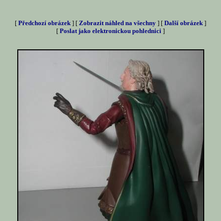
[
Předchozí obrázek
] [
Zobrazit náhled na všechny
] [
Další obrázek
]
[
Poslat jako elektronickou pohlednici
]