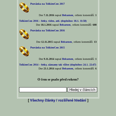
Pozvánka na TolkienCon 2017
Dne
7.11.2016
napsal
Belcarnen
, celkem komentářů:
1
TolkienCon 2016 – fotky, video, atd. (doplněno: 18.1. 11:58)
Dne
18.1.2016
napsal
Belcarnen
, celkem komentářů:
608
Pozvánka na TolkienCon 2016
Dne
12.11.2015
napsal
Belcarnen
, celkem komentářů:
13
Pozvánka na TolkienCon 2015
Dne
9.11.2014
napsal
Belcarnen
, celkem komentářů:
1
TolkienCon 2014 – fotky, záznamy tak vůbec (doplněno: 24.1. 22:47)
Dne
23.1.2014
napsal
Belcarnen
, celkem komentářů:
6
O čem se psalo před rokem?
[
Všechny články / rozšířené hledání
]