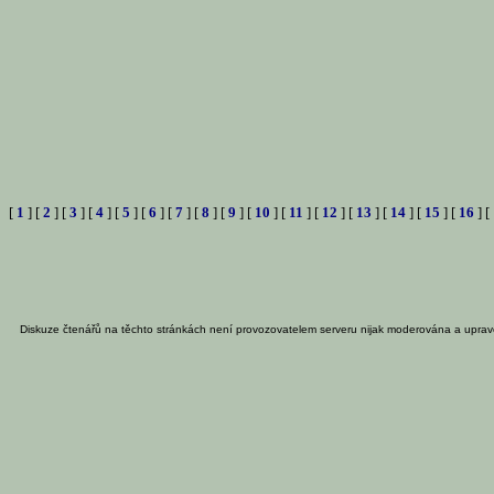
[
1
] [
2
] [
3
] [
4
] [
5
] [
6
] [
7
] [
8
] [
9
] [
10
] [
11
] [
12
] [
13
] [
14
] [
15
] [
16
] [
Diskuze čtenářů na těchto stránkách není provozovatelem serveru nijak moderována a uprav