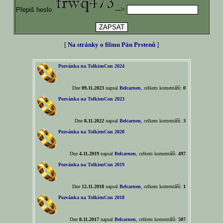
-->
Přepiš heslo
[
Na stránky o filmu Pán Prstenů
]
Pozvánka na TolkienCon 2024
Dne
09.11.2023
napsal
Belcarnen
, celkem komentářů:
0
Pozvánka na TolkienCon 2023
Dne
8.11.2022
napsal
Belcarnen
, celkem komentářů:
3
Pozvánka na TolkienCon 2020
Dne
4.11.2019
napsal
Belcarnen
, celkem komentářů:
497
Pozvánka na TolkienCon 2019
Dne
12.11.2018
napsal
Belcarnen
, celkem komentářů:
1
Pozvánka na TolkienCon 2018
Dne
8.11.2017
napsal
Belcarnen
, celkem komentářů:
507