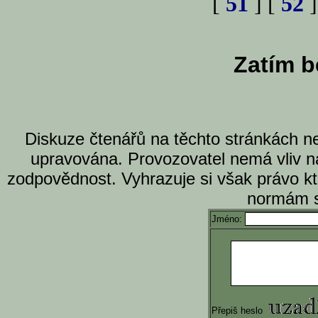
[
51
] [
52
]
Zatím b
Diskuze čtenářů na těchto stránkách n
upravována. Provozovatel nemá vliv n
zodpovědnost. Vyhrazuje si však právo k
normám s
Jméno:
Přepiš heslo