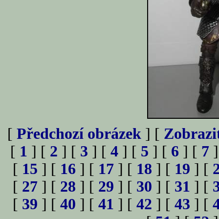
[
Předchozí obrázek
] [
Zobrazi
[
1
] [
2
] [
3
] [
4
] [
5
] [
6
] [
7
]
[
15
] [
16
] [
17
] [
18
] [
19
] [
[
27
] [
28
] [
29
] [
30
] [
31
] [
[
39
] [
40
] [
41
] [
42
] [
43
] [