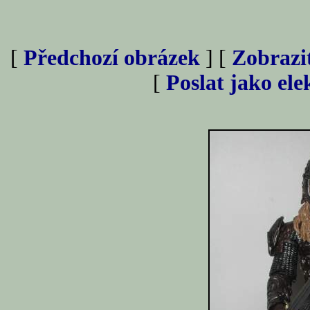
[
Předchozí obrázek
] [
Zobrazi
[
Poslat jako el