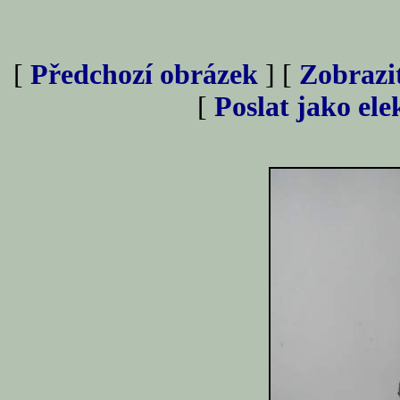
[
Předchozí obrázek
] [
Zobrazi
[
Poslat jako el