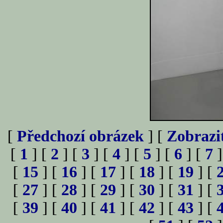
[
Předchozí obrázek
] [
Zobrazi
[
1
] [
2
] [
3
] [
4
] [
5
] [
6
] [
7
]
[
15
] [
16
] [
17
] [
18
] [
19
] [
[
27
] [
28
] [
29
] [
30
] [
31
] [
[
39
] [
40
] [
41
] [
42
] [
43
] [