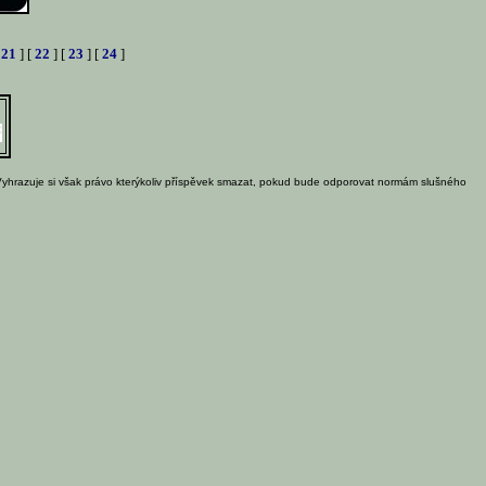
[
21
] [
22
] [
23
] [
24
]
Vyhrazuje si však právo kterýkoliv příspěvek smazat, pokud bude odporovat normám slušného