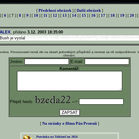
[
Předchozí obrázek
] [
Další obrázek
]
] [
6
] [
7
] [
8
] [
9
] [
10
] [
11
] [
12
] [
13
] [
14
] [
15
] [
16
] [
17
] [
18
] [
19
] [
20
] 
ALEX
, přidáno
3.12. 2003 18:35:00
Bush je vyslal
ována. Provozovatel nemá vliv na obsah jednotlivých příspěvků a nenese za ně zodpovědnost. 
chování.
Jméno:
E-mail:
Komentář:
-->
Přepiš heslo
[
Na stránky o filmu Pán Prstenů
]
Pozvánka na TolkienCon 2024