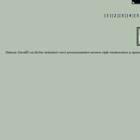
[
1
] [
2
] [
3
] [
4
] [
5
Diskuze čtenářů na těchto stránkách není provozovatelem serveru nijak moderována a uprav