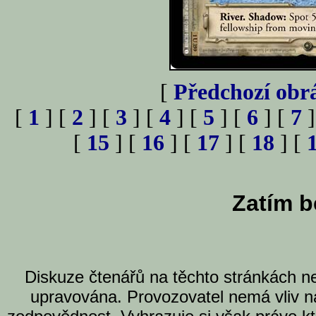
[
Předchozí obr
[
1
] [
2
] [
3
] [
4
] [
5
] [
6
] [
7
]
[
15
] [
16
] [
17
] [
18
] [
Zatím b
Diskuze čtenářů na těchto stránkách n
upravována. Provozovatel nemá vliv n