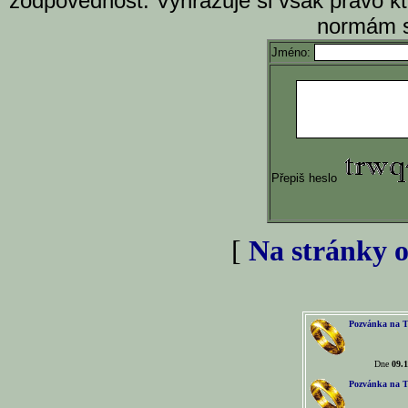
zodpovědnost. Vyhrazuje si však právo k
normám s
Jméno:
Přepiš heslo
[
Na stránky o
Pozvánka na T
Dne
09.1
Pozvánka na T