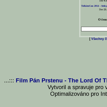
Dne
9.1
TolkienCon 2014 – fotky,
Dne
23.
O čem 
[
Všechny čl
...:::
Film Pán Prstenu - The Lord Of 
Vytvoril a spravuje pro
Optimalizováno pro Int