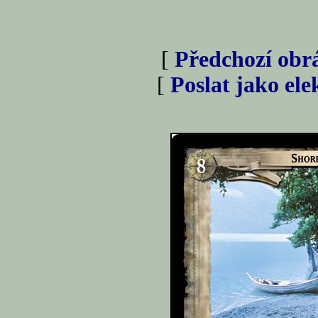
[
Předchozí obr
[
Poslat jako el