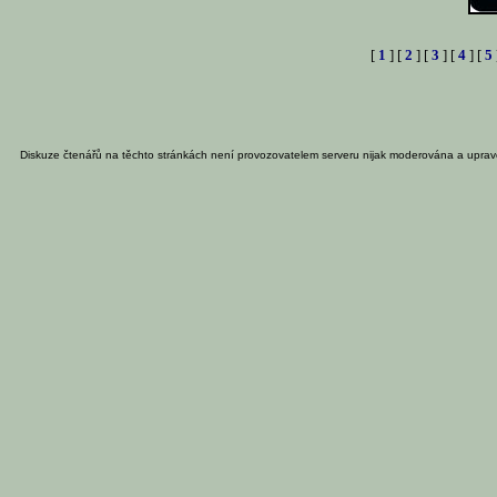
[
1
] [
2
] [
3
] [
4
] [
5
Diskuze čtenářů na těchto stránkách není provozovatelem serveru nijak moderována a uprav