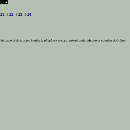
[
21
] [
22
] [
23
] [
24
]
Vyhrazuje si však právo kterýkoliv příspěvek smazat, pokud bude odporovat normám slušného