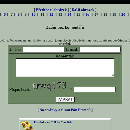
[
Předchozí obrázek
] [
Další obrázek
]
] [
6
] [
7
] [
8
] [
9
] [
10
] [
11
] [
12
] [
13
] [
14
] [
15
] [
16
] [
17
] [
18
] [
19
] [
20
] 
Zatím bez komentářů
ována. Provozovatel nemá vliv na obsah jednotlivých příspěvků a nenese za ně zodpovědnost. 
chování.
Jméno:
E-mail:
Komentář:
-->
Přepiš heslo
[
Na stránky o filmu Pán Prstenů
]
Pozvánka na TolkienCon 2024