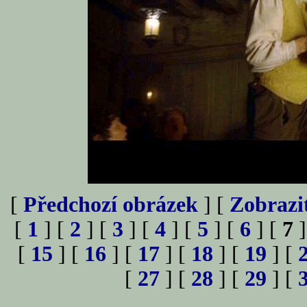
[
Předchozí obrázek
] [
Zobrazi
[
1
] [
2
] [
3
] [
4
] [
5
] [
6
] [
7
]
[
15
] [
16
] [
17
] [
18
] [
19
] [
[
27
] [
28
] [
29
] [