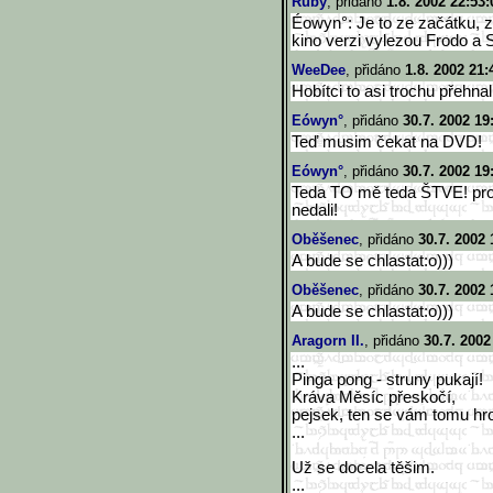
Ruby
, přidáno
1.8. 2002 22:53:
Éowyn°: Je to ze začátku, z
kino verzi vylezou Frodo a
WeeDee
, přidáno
1.8. 2002 21:
Hobítci to asi trochu přehnali
Eówyn°
, přidáno
30.7. 2002 19
Teď musim čekat na DVD!
Eówyn°
, přidáno
30.7. 2002 19
Teda TO mě teda ŠTVE! proč
nedali!
Oběšenec
, přidáno
30.7. 2002 
A bude se chlastat:o)))
Oběšenec
, přidáno
30.7. 2002 
A bude se chlastat:o)))
Aragorn II.
, přidáno
30.7. 2002
...
Pinga pong - struny pukají!
Kráva Měsíc přeskočí,
pejsek, ten se vám tomu hr
...
Už se docela těšim.
...