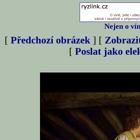
Nejen o vín
[
Předchozí obrázek
] [
Zobrazi
[
Poslat jako el