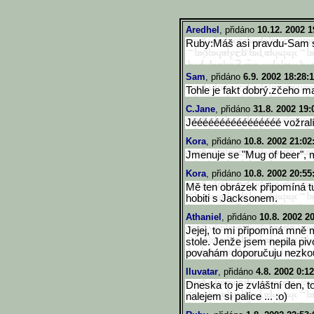
Aredhel
, přidáno
10.12. 2002 1
Ruby:Máš asi pravdu-Sam 
Sam
, přidáno
6.9. 2002 18:28:
Tohle je fakt dobrý.zčeho m
C.Jane
, přidáno
31.8. 2002 19:
Jéééééééééééééééé vožralíííí
Kora
, přidáno
10.8. 2002 21:02
Jmenuje se "Mug of beer", 
Kora
, přidáno
10.8. 2002 20:55
Mě ten obrázek připomíná tu
hobiti s Jacksonem.
Athaniel
, přidáno
10.8. 2002 2
Jejej, to mi připomíná mně 
stole. Jenže jsem nepila pi
povahám doporučuju nezko
Iluvatar
, přidáno
4.8. 2002 0:1
Dneska to je zvláštní den, t
nalejem si palice ... :o)