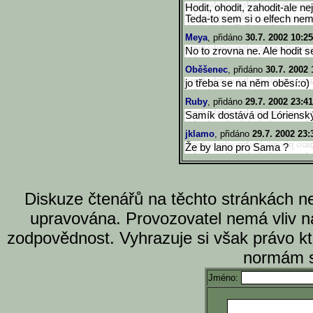
Hodit, ohodit, zahodit-ale ne
Teda-to sem si o elfech nemy
Meya
, přidáno
30.7. 2002 10:25
No to zrovna ne. Ale hodit s
Oběšenec
, přidáno
30.7. 2002 
jo třeba se na něm oběsí:o)
Ruby
, přidáno
29.7. 2002 23:41
Samík dostává od Lórienskýc
jklamo
, přidáno
29.7. 2002 23:
Že by lano pro Sama ?
Diskuze čtenářů na těchto stránkách n
upravována. Provozovatel nemá vliv n
zodpovědnost. Vyhrazuje si však právo k
normám s
Jméno: