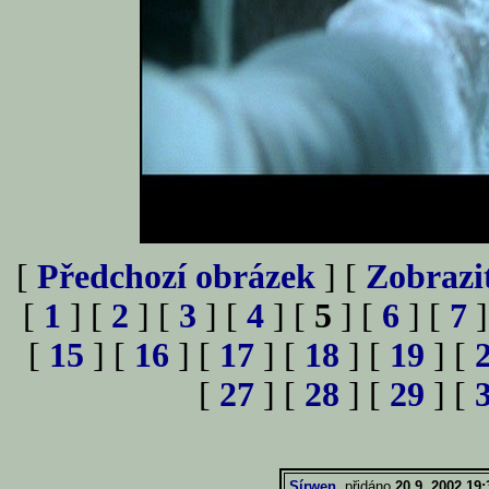
[
Předchozí obrázek
] [
Zobrazi
[
1
] [
2
] [
3
] [
4
] [
5
] [
6
] [
7
]
[
15
] [
16
] [
17
] [
18
] [
19
] [
[
27
] [
28
] [
29
] [
Sírwen
, přidáno
20.9. 2002 19: