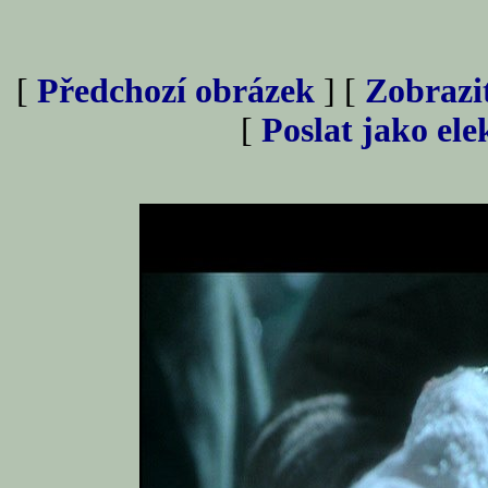
[
Předchozí obrázek
] [
Zobrazi
[
Poslat jako el