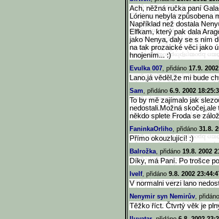
Ach, něžná ručka paní Galad
Lórienu nebyla způsobena m
Například než dostala Neny
Elfkam, který pak dala Arag
jako Nenya, daly se s ním d
na tak prozaické věci jako 
hnojením... :)
Evulka 007
, přidáno
17.9. 2002
Lano,já věděl,že mi bude ch
Sam
, přidáno
6.9. 2002 18:25:
To by mě zajímalo jak slezo
nedostali.Možná skočej,ale 
někdo splete Froda se zálo
FaninkaOrliho
, přidáno
31.8. 
Přímo okouzlující! :)
Balrožka
, přidáno
19.8. 2002 2
Díky, má Paní. Po trošce po
Ivelf
, přidáno
9.8. 2002 23:44:4
V normalni verzi lano nedost
Nenymir syn Nemirův
, přidán
Těžko říct. Čtvrtý věk je pl
Iluvatar
, přidáno
6.8. 2002 23: