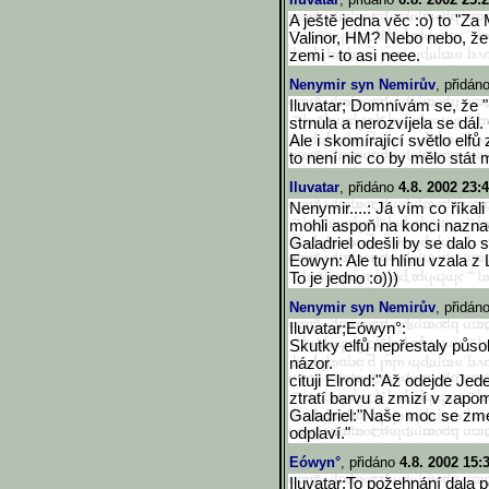
A ještě jedna věc :o) to "Z
Valinor, HM? Nebo nebo, že
zemi - to asi neee.
Nenymir syn Nemirův
, přidán
Iluvatar; Domnívám se, že "
strnula a nerozvíjela se dál.
Ale i skomírající světlo el
to není nic co by mělo stát me
Iluvatar
, přidáno
4.8. 2002 23:
Nenymir....: Já vím co říkal
mohli aspoň na konci naznači
Galadriel odešli by se dalo s
Eowyn: Ale tu hlínu vzala z 
To je jedno :o)))
Nenymir syn Nemirův
, přidán
Iluvatar;Eówyn°:
Skutky elfů nepřestaly působ
názor.
cituji Elrond:"Až odejde Je
ztratí barvu a zmizí v zapo
Galadriel:"Naše moc se zme
odplaví."
Eówyn°
, přidáno
4.8. 2002 15:
Iluvatar:To požehnání dala 