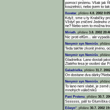
pomocí prstenu. Však jak ří
kouzelníci, nebo jsem to taky
Iluvatar
, přidáno
4.8. 2002 0:0
Když, sme u ty Krabičky pro
Vždyť po zničení Jednoho z
ne? Nebo sem to možna troc
Miriath
, přidáno
3.8. 2002 20:4
Nic proti elfům... ale vypadá
Nenymir syn Nemirův
, přidán
Teda takhle zkonit jméno, o
Nenymir syn Nemirův
, přidán
Gladrielka: Lano dostali ja
Zlatého lesa je osobní dar P
Galadrielka
, přidáno
31.7. 200
On dostane dva dárky?Nebo
Nenymir syn Nemirův
, přidán
To lano není slabé, je země 
mnohých válečníků
Pani Prstenu
, přidáno
30.7. 20
Sssssss, pálí to Glumíška d
Eówyn°
, přidáno
30.7. 2002 19