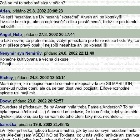
Zdá se mi to nebo má slzy v očích?
Arien
, přidáno
29.8. 2002 20:08:23
Nejspíš nesahám,ale Liv nesahá "skutečné" Arwen ani po kotníky!!!
Liv sice hezká je, ale na nejkrásnější elfku prostě nemá, tudíž se pro tu roli
nehodí!!!
Angel_Help
, přidáno
27.8. 2002 20:17:44
já fakt nevim, co proti ní máte, vždyť je hezká a pro tuhle roli se hodí. Vy, co
o ní píšete pravý opak jí nejspíš nesaháte ani po kolena!!!!!
Nenymir syn Nemirův
, přidáno
24.8. 2002 22:11:40
Konečně kultivovana a věcna diskuse.
Děkuji.
Richey
, přidáno
24.8. 2002 12:53:14
Mam dojem, ze o popise narodu se autor rozepsal v knize SILMARILION,
ponekud nudne cteni, ale da se tam dost veci pozjistit. Elfove rozhodne
spicate usi maji mit.
Doow
, přidáno
23.8. 2002 20:52:57
Dowedete si předstawit, že by Arwen hrála třeba Pamela Anderson? To by
byla teprwe křehkost... :-) A ani se Liv nediwte, že to nečetla, kdybyste měli
dyslexii jako ona, asi by se wám do toho čtení taky moc nechtělo...
balrožka
, přidáno
19.8. 2002 21:48:45
LiV Tyler je hezká, taková kapku smutná, jak by asi se svým osudem měla
být. Ale-četl jsem VŠECHNO od Tolkiena, co u nás vyšlo, anikde ani zmínka
o tom, že by elfové měli takové špičaté uši. K do ví, kde to filmaři vzali.