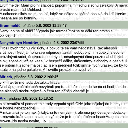
Erummelde: Mám pro ní slabost, připomíná mi jednu slečnu ze školy. A navíc
prostě mám rád křehkost.
A nakonec nikdy se mi nelíbí, když se někdo vulgárně obouvá do lidí kterým
nesahá ani po kotníky.
Erummeldë
, přidáno
5.8. 2002 13:38:47
Neny: co na ní vidíš? Vypadá jak mímoš(možná to dělá ten protáhlej
obličej...)
Nenymir syn Nemirův
, přidáno
4.8. 2002 23:07:55
Prosil bych trochu víc úcty, a pokud té se vám nedostává, tak alespoň
slušnosti. Neb já mohu své odpůrce nazvat nedovtipnými hlupáky, slepci s
prázdnými srdci, šedivou tupou myslí, neschpnými činu pouze nabubřelých
slov, zbabělci jež se kasají v bezpečí dálky, duševnímy slabochy a nesnižuji
se přitom k žádné malosti ač jsem přednesl tolik smrtelných urážek, že by to
stačilo na jedno pokolení. Ať světlo provází spravedlivé...
Miriath
, přidáno
3.8. 2002 21:00:45
viki: Tak to mě teda dostalo... kráva
Nechápu, proč alespoň nevybrali pro tu roli někoho, kdo se na ni hodí, a kdo
se alespoň trochu zajímá, o čem ten příběh vlastně je...
Viki
, přidáno
3.8. 2002 15:18:52
blb: nemůžu si pomoct, ale tady vypadá spíš ONA jako nějakej druh hmyzu.
A hodně nebezpečnej.
A možná už je to jinak (i když si to nemyslím), ale ona prý četla jen dodatky
k návratu krále a nechala se slyšet, že je to celé příběh o lásce Aragorna a
Arwen. No nevim nevim, Liv...