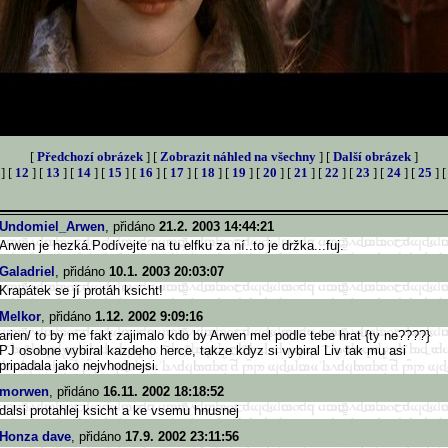
[
Předchozí obrázek
] [
Zobrazit náhled na všechny
] [
Další obrázek
]
] [
12
] [
13
] [
14
] [
15
] [
16
] [
17
] [
18
] [
19
] [
20
] [
21
] [
22
] [
23
] [
24
] [
25
] 
Undomiel_Arwen
, přidáno
21.2. 2003 14:44:21
Arwen je hezká.Podívejte na tu elfku za ní..to je držka...fuj.
Galadriel
, přidáno
10.1. 2003 20:03:07
Krapátek se jí protáh ksicht!
Melkor
, přidáno
1.12. 2002 9:09:16
arien/ to by me fakt zajimalo kdo by Arwen mel podle tebe hrat {ty ne????}
PJ osobne vybiral kazdeho herce, takze kdyz si vybiral Liv tak mu asi
pripadala jako nejvhodnejsi.
morwen
, přidáno
16.11. 2002 18:18:52
dalsi protahlej ksicht a ke vsemu hnusnej
Honza dave
, přidáno
17.9. 2002 23:11:56