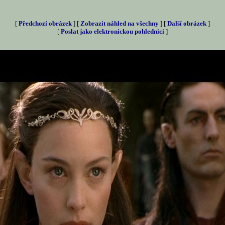
[
Předchozí obrázek
] [
Zobrazit náhled na všechny
] [
Další obrázek
]
[
Poslat jako elektronickou pohlednici
]