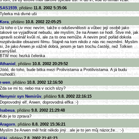
SAS1939
, přidáno
11.8. 2002 5:35:06
Tylerka má divné uši
Kora
, přidáno
10.8. 2002 22:05:25
Já toho o Liv moc nevím, takže o oduševnělosti a vůbec její osobě jako
takové se vyjadřovat nebudu, ale myslím, že na Arwen se hodí. Štve mě, jak
upravili scénář kvůli ní, ale za to ona nemůže. A nevim proč pořád dokola
rozpitváváte obsazení filmu. Stajně na tom nikdo z nás nic nezmění. Myslim
si, že jako Arwen je vážně dobrá, jenom je tam trochu častěji, než Tolkien
zamýšlel.
BTW moc hezká čelenka
Athaniel
, přidáno
10.8. 2002 20:29:52
Jóóó, do toho, bude bitka mezi Prolivistama a Protilivistama. A já budu
rozhodčí.
r-wen
, přidáno
10.8. 2002 12:16:50
Zda se mi to, nebo ma v ocich slzy?
Nenymir syn Nemirův
, přidáno
9.8. 2002 22:16:15
Doprovodný elf, Arwen, doprovodná elfka :-)
Isabeua
, přidáno
9.8. 2002 21:29:48
Kdo je to zprava?
Aragorn
, přidáno
8.8. 2002 15:36:21
Myslím že Arwen měl hrát někdo jiný...ale je to jen můj názor,že... :-)
Viki
, přidáno
7.8. 2002 21:41:23