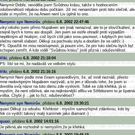
Nenymir:Dobře, neviděla jsem Svůdnou krásu, takže s hodnocením
oduševnělosti nějakou dobu počkám. Již nic nenamítám proti této slečně, ale
stále si myslím, že na Arwen není Liv úplně to ono.
Nenymir syn Nemirův
, přidáno
6.8. 2002 22:47:46
viky:nikoho jsem přímo hlupákem ani jinak nenazval, ale to je slovíčkaření, a
stejně bych k tomu asi dospěl. Jen jsem se ostře ohradil proti výpadům
nepěkným až hrubým, což bych cítil jako svou povinost, i kdybych pro tuto
slečnu neměl slabost. Děkuji za pochvalu stylu a doufám že se udrží:-)
PS: Opusťtě mi mou neústupnost, já pouze vím, že pro tuto slečnu bych byl
schopen zemřít. A kdo viděl "Svůdnou krásu" jistě přizná i oduševnělost.
Viki
, přidáno
6.8. 2002 21:18:04
PS: líbí se mi, že nadáváš ve velkém stylu
Viki
, přidáno
6.8. 2002 21:16:16
Nenymir:Není podle mne činem spravedlivým, že, ač mně neznáš, přesto
mne nedovtipným hlupákem nazýváš, a to jen z důvodu toho, že jsem si
dovolila svůj názor na tuto dámu zde vysloviti. Tobě se zdá křehká, já si
myslím, že není ošklivá, ale na nejkrásnější elfku ve Střědozemi to je špatná
volba. Chybí jí ...jak to říct..oduševnělost?
Nenymir syn Nemirův
, přidáno
6.8. 2002 19:30:21
quaxi:Děkuji za odvahu. Křehkost - myslím samozřejmě zdánlivou, kdo by
řek co vydrží takový malý kamínek jako diamant:-)
quaxi
, přidáno
6.8. 2002 14:01:16
Je pěkná,ale rozhodně si nemyslím,že je křehká.
Nenymir syn Nemirův
, přidáno
5.8. 2002 19:45:15