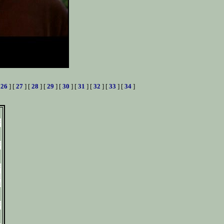
[
26
] [
27
] [
28
] [
29
] [
30
] [
31
] [
32
] [
33
] [
34
]