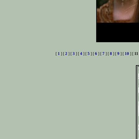
[
1
] [
2
] [
3
] [
4
] [
5
] [
6
] [
7
] [
8
] [
9
] [
10
] [
11