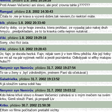
Nienna
, přidáno
2.8. 2002 20:26:28
Proti Arwen Večernici ani slovo, ale proč zrovna tahle ji??????
Ramgad
, přidáno
2.8. 2002 14:30:43
Čítala to ,nie je krava a vyzerá dobre,tak neviem,čo niektorí máte.
blb
, přidáno
1.8. 2002 20:33:40
Vod ty doby, co je hraje zenska, ktera prohlasi, ze vypadaj jako nakej druh
hmyzu...predpokladam, ze to ta kravka cetla nejmin nulakrat...
Viki
, přidáno
1.8. 2002 19:29:18
Sorry, chci říct ústa.
Viki
, přidáno
1.8. 2002 19:28:43
Jo, fajn, je docela hezká. Fajn, nějak sem ji v tom filmu přežila. Ale její fotky
se mi až na pár vyjímek nelíbí a jestě poznámka: Odkdypak si elfky malujou
hubu??
Nenymir syn Nemirův
, přidáno
31.7. 2002 19:27:54
To se u ženy s ,byť zdrobnělým, jménem Paní dá očekávat:)
Galadrielka
, přidáno
31.7. 2002 19:13:52
A já sloužím sama sobě hau
Nenymir syn Nemirův
, přidáno
31.7. 2002 19:03:12
Kdo řekne křivé slovo o Arwen Večernici zahrává si s mým mečem na svém
krku, Gimli slouží Paní, já propadl Liv
Krtko
, přidáno
30.7. 2002 21:50:38
Elfom vo filme počítačom pretiahli xichty