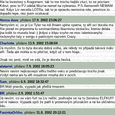
Ale ta lovestory s Aragornem, tak to me trochu hejblo zluci, to se priznam.
Kdovi, proc to PJ udelal.Mozna nemel na vybranou. P.S.Aerosmith NEMAM
rad. Kdyz Liv necetla LOTRa, tak to je opravdu nemistna role, prestoze to
dopadlo lepe, nez jsem ocekaval.
Honza dave
, přidáno
17.9. 2002 23:06:27
Nemyslim si, ze je Liv Tyler na roli Arwen uplne spatna, ty elfi oci docela ma.
Ale porad mi pripomina tu sestnactiletou blaznivou skolacku, kterou delala
(na kolik to musela hrat:-) )kdysi v klipu svyho ne moc talentovanyho
rockovyho taty v songu s patricnym nazvem Crazy.
Charlotte
, přidáno
13.9. 2002 15:08:04
Já myslím, že to byla docela dobrá volba, ale někdy mi připadá taková málo
elfí. Teda ale mohla si to přečíst, když už v tom hraje...
Jinak nic proti, mně se zdá, že je docela hezká.
alatariel
, přidáno
7.9. 2002 18:05:23
Nevim nevim nejkrasnejsi elfku tretiho veku si predstavuju trochu jinak.
Vzdyt nema ani tu elfi moudrost mnoha dni v ocich.
Sam
, přidáno
6.9. 2002 18:32:47
BR:Máš pravdu, vypadá jak přešlá mrazem.
BR
, přidáno
2.9. 2002 1:51:47
Já nevím, co se vám furt na Liv nelíbí, podívejte se na tu ženskou ELFKU!!!
od ní nalevo. Vypadá spíš že patří k prstenovým přízrakům a ne ke sličnému
lidu.
FaninkaOrliho
, přidáno
31.8. 2002 20:12:21