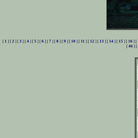
[
1
] [
2
] [
3
] [
4
] [
5
] [
6
] [
7
] [
8
] [
9
] [
10
] [
11
] [
12
] [
13
] [
14
] [
15
] [
16
] [
[
46
] [