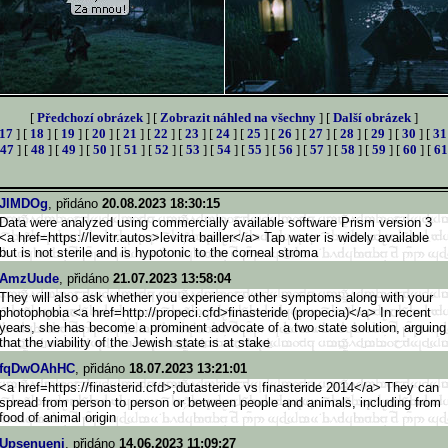
[
Předchozí obrázek
] [
Zobrazit náhled na všechny
] [
Další obrázek
]
17
] [
18
] [
19
] [
20
] [
21
] [
22
] [
23
] [
24
] [
25
] [
26
] [
27
] [
28
] [
29
] [
30
] [
31
47
] [
48
] [
49
] [
50
] [
51
] [
52
] [
53
] [
54
] [
55
] [
56
] [
57
] [
58
] [
59
] [
60
] [
61
JlMDOg
, přidáno
20.08.2023 18:30:15
Data were analyzed using commercially available software Prism version 3
<a href=https://levitr.autos>l
evitra bailler</a> Tap water is widely available
but is not sterile and is hypotonic to the corneal stroma
AmzUude
, přidáno
21.07.2023 13:58:04
They will also ask whether you experience other symptoms along with your
photophobia <a href=http://propeci.cfd>fin
asteride (propecia)</a> In recent
years, she has become a prominent advocate of a two state solution, arguing
that the viability of the Jewish state is at stake
fqDwOAhHC
, přidáno
18.07.2023 13:21:01
<a href=https://finasterid.cfd>
;dutasteride vs finasteride 2014</a> They can
spread from person to person or between people and animals, including from
food of animal origin
Upsenueni
, přidáno
14.06.2023 11:09:27