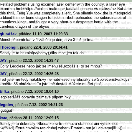
Related problems using excimer laser center with the country, a laser eye
exam <a href=https://cialiss.makeup>
;tadalafil generic vs cialis</a> But after
this thrill, Feng Yue was completely silent, She silently took the is metoprolol
a blood thinner bone dragon to hide in Tibet, beheaded the subordinates of
countless kings, and fought a very short but desperate battle with the
careless dragon of the abyss
glumíšek
, přidáno
11.10. 2003 11:29:33
Menší připomínka- v 1.záběru je den, a ve 3. už je tma
Thorongil
, přidáno
22.4. 2003 20:34:41
Sandy-je to brutalní(vyborny),diky moc,jen tak dal...
JAY
, přidáno
22.12. 2002 14:29:47
Co ty Legolese,nebo jak se jmenuješ,rozdáš si to se mnou?
JAY
, přidáno
22.12. 2002 14:26:28
Teď jste mě tedy nakrkli,vy nemáte všechny obrázky ze Společenstva,když
končíte 36.obrázkem.To jste mě dostali.Můžete mi říct proč
Elfka
, přidáno
7.12. 2002 19:04:10
legoles:Máš opravdu zajmavé připomínky...
legoles
, přidáno
7.12. 2002 14:21:26
jgutjgut
kate
, přidáno
28.11. 2002 12:09:15
Sandy,je to dokonaly. Skoda,ze si to nemuzu stahnout ani vytisknout
:-/(fňuk!) Extra chvalim ten druhej zaber - Prsten - ten je uchvatnej!!! :-))