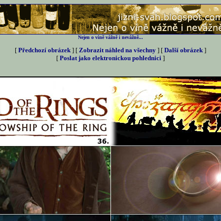
Nejen o víně vážně i nevážně...
[
Předchozí obrázek
] [
Zobrazit náhled na všechny
] [
Další obrázek
]
[
Poslat jako elektronickou pohlednici
]