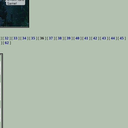
] [
32
] [
33
] [
34
] [
35
] [
36
] [
37
] [
38
] [
39
] [
40
] [
41
] [
42
] [
43
] [
44
] [
45
]
] [
62
]