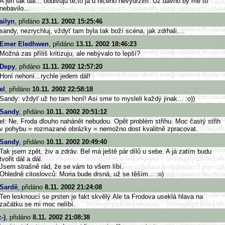
A jen tak dal... obdivuju te,to ja u niceho nevydrzim. Uz davno by me to
nebavilo...
ailyn
, přidáno
23.11. 2002 15:25:46
sandy, nezrychluj, vždyť tam byla tak boží scéna, jak zdrhali....
Emer Eledhwen
, přidáno
13.11. 2002 18:46:23
Možná zas příliš kritizuju, ale nebývalo to lepší?
Depy
, přidáno
11.11. 2002 12:57:20
Honí nehoní...rychle jedem dál!
el
, přidáno
10.11. 2002 22:58:18
Sandy: vždyť už ho tam honí! Asi sme to mysleli každý jinak... :o))
Sandy
, přidáno
10.11. 2002 20:51:12
el: Ne, Froda dlouho nahánět nebudou. Opět problém střihu. Moc častý střih
v pohybu = rozmazané obrázky = nemožno dost kvalitně zpracovat.
Sandy
, přidáno
10.11. 2002 20:49:40
Tak jsem zpět, živ a zdráv. Bel má ještě pár dílů u sebe. A já zatím budu
tvořit dál a dál.
Jsem strašně rád, že se vám to všem líbí.
Ohledně citoslovců: Moria bude drsná, už se těším... :o)
Sardë
, přidáno
8.11. 2002 21:24:08
Ten lesknoucí se prsten je fakt skvělý.Ale ta Frodova useklá hlava na
začátku se mi moc nelíbí.
:-)
, přidáno
8.11. 2002 21:08:38