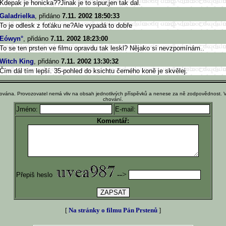
Kdepak je honicka??Jinak je to sipur,jen tak dal.
Galadrielka
, přidáno
7.11. 2002 18:50:33
To je odlesk z foťáku ne?Ale vypadá to dobře
Eówyn°
, přidáno
7.11. 2002 18:23:00
To se ten prsten ve filmu opravdu tak leskl? Nějako si nevzpomínám..
Witch King
, přidáno
7.11. 2002 13:30:32
Čím dál tím lepší. 35-pohled do ksichtu černého koně je skvělej.
ována. Provozovatel nemá vliv na obsah jednotlivých příspěvků a nenese za ně zodpovědnost. 
chování.
Jméno:
E-mail:
Komentář:
-->
Přepiš heslo
[
Na stránky o filmu Pán Prstenů
]