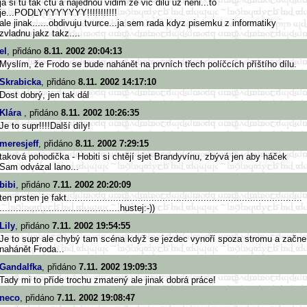
ja si tu tak ctu a najednou vidim ze vic dilu uz neni...to
je...PODLYYYYYYYY!!!!!!!!!!!
ale jinak......obdivuju tvurce...ja sem rada kdyz pisemku z informatiky
zvladnu jakz takz....
el
, přidáno
8.11. 2002 20:04:13
Myslím, že Frodo se bude nahánět na prvních třech políčcích příštího dílu.
Skrabicka
, přidáno
8.11. 2002 14:17:10
Dost dobrý, jen tak dál
Klára
, přidáno
8.11. 2002 10:26:35
Je to supr!!!!Další díly!
meresjeff
, přidáno
8.11. 2002 7:29:15
taková pohodička - Hobiti si chtějí sjet Brandyvínu, zbývá jen aby háček
Sam odvázal lano...
bibi
, přidáno
7.11. 2002 20:20:09
ten prsten je fakt..........................
..............................
..............................
..............................
..............hustej:-))
Lily
, přidáno
7.11. 2002 19:54:55
Je to supr ale chybý tam scéna když se jezdec vynoří spoza stromu a začne
nahánět Froda...
Gandalfka
, přidáno
7.11. 2002 19:09:33
Tady mi to příde trochu zmatený ale jinak dobrá práce!
neco
, přidáno
7.11. 2002 19:08:47