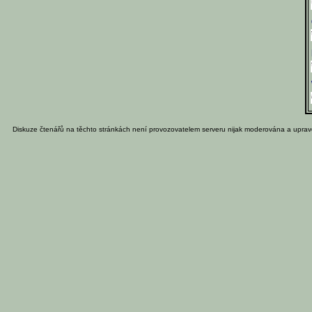
Diskuze čtenářů na těchto stránkách není provozovatelem serveru nijak moderována a uprav