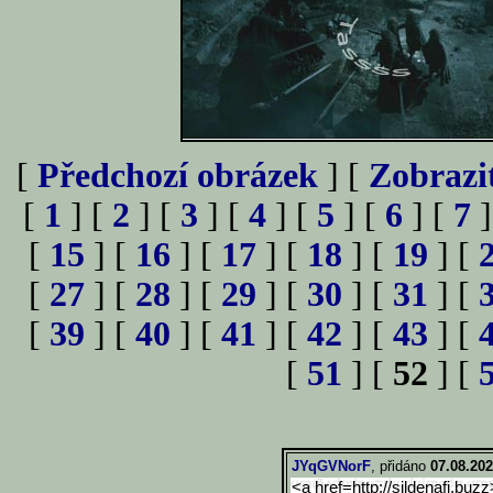
[
Předchozí obrázek
] [
Zobrazi
[
1
] [
2
] [
3
] [
4
] [
5
] [
6
] [
7
]
[
15
] [
16
] [
17
] [
18
] [
19
] [
[
27
] [
28
] [
29
] [
30
] [
31
] [
[
39
] [
40
] [
41
] [
42
] [
43
] [
[
51
] [
52
] [
JYqGVNorF
, přidáno
07.08.202
<a href=http://sildenafi.buzz