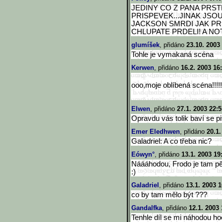
JEDINY CO Z PANA PRST
PRISPEVEK...JINAK JSOU
JACKSON SMRDI JAK PR
CHLUPATE PRDELI! A NOT
glumíšek
, přidáno
23.10. 2003
Tohle je vymakaná scéna
Kerwen
, přidáno
16.2. 2003 16
ooo,moje oblíbená scéna!!!!!
Elwen
, přidáno
27.1. 2003 22:5
Opravdu vás tolik baví se pi
Emer Eledhwen
, přidáno
20.1.
Galadriel: A co třeba nic?
Eówyn°
, přidáno
13.1. 2003 19
Náááhodou, Frodo je tam pě
:)
Galadriel
, přidáno
13.1. 2003 1
co by tam mělo být ???
Gandalfka
, přidáno
12.1. 2003 
Tenhle díl se mi náhodou hoo