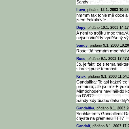
Sandy
Iluve
, přidáno
12.1. 2003 10:58
hmmm tak tohle mě docela z
jsem čekala víc
Depy
, přidáno
10.1. 2003 14:17
A není to trošku moc tmavý...
nejsou vidět ty vyděšený vý
Sandy
, přidáno
9.1. 2003 19:20
Rose: Já nemám moc rád vá
Rose
, přidáno
9.1. 2003 17:47:
Jo, je fakt, ze s tema nekt
skvelej punc temnosti.
Krtek
, přidáno
9.1. 2003 11:54:
Gandalfka: To asi každý co
premieru, ale jsem z Frýdku
Mimochodem neví někdo kdy
na DVD?
Sandy kdy budou další díly
Gandalfka
, přidáno
8.1. 2003 2
Souhlasím s Gandalfem. Da
chystá na premiéru TTT?
Gandalf
, přidáno
8.1. 2003 17: