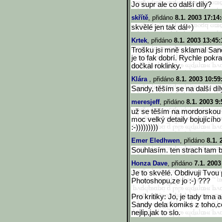
Jo supr ale co další díly?
skřítě
, přidáno
8.1. 2003 17:14
skvělé jen tak dál÷)
Krtek
, přidáno
8.1. 2003 13:45:
Trošku jsi mně sklamal Sandy
je to fak dobrí. Rychle pokr
dočkal roklinky.
Klára
, přidáno
8.1. 2003 10:59
Sandy, těším se na další díly
meresjeff
, přidáno
8.1. 2003 9:
už se těším na mordorskou 
moc velký detaily bojujícíh
:-)))))))))
Emer Eledhwen
, přidáno
8.1. 
Souhlasím. ten strach tam by
Honza Dave
, přidáno
7.1. 2003
Je to skvělé. Obdivuji Tvou
Photoshopu,ze jo :-) ???
Pro kritiky: Jo, je tady tma a
Sandy dela komiks z toho,co
nejlip,jak to slo.