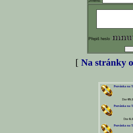
Jméno:
Přepiš heslo
[
Na stránky o
Pozvánka na T
Dne
09.1
Pozvánka na T
Dne
8.1
Pozvánka na T