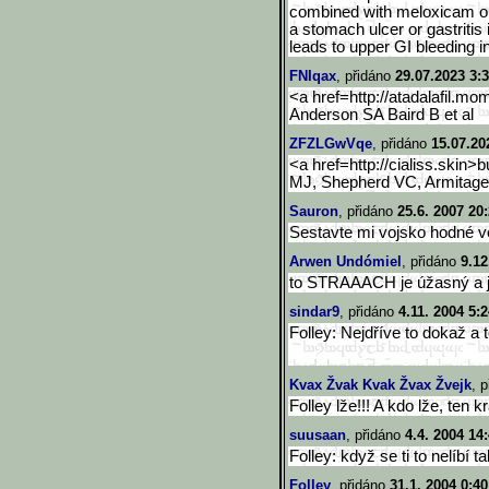
combined with meloxicam or
a stomach ulcer or gastritis
leads to upper GI bleeding 
FNIqax
, přidáno
29.07.2023 3:
<a href=http://atadalafil.mo
Anderson SA Baird B et al
ZFZLGwVqe
, přidáno
15.07.20
<a href=http://cialiss.skin>b
MJ, Shepherd VC, Armitag
Sauron
, přidáno
25.6. 2007 20
Sestavte mi vojsko hodné ve
Arwen Undómiel
, přidáno
9.12
to STRAAACH je úžasný a j
sindar9
, přidáno
4.11. 2004 5:
Folley: Nejdříve to dokaž a 
Kvax Žvak Kvak Žvax Žvejk
, 
Folley lže!!! A kdo lže, ten k
suusaan
, přidáno
4.4. 2004 14
Folley: když se ti to nelíbí 
Folley
, přidáno
31.1. 2004 0:40