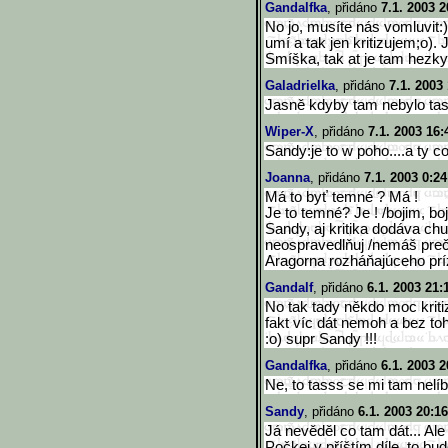
Gandalfka
, přidáno
7.1. 2003 2
No jo, musíte nás vomluvit:
umí a tak jen kritizujem;o).
Smíška, tak at je tam hezky
Galadrielka
, přidáno
7.1. 2003
Jasně kdyby tam nebylo tass
Wiper-X
, přidáno
7.1. 2003 16:
Sandy:je to w poho....a ty co 
Joanna
, přidáno
7.1. 2003 0:24
Má to byť temné ? Má !
Je to temné? Je ! /bojim, boji
Sandy, aj kritika dodáva chu
neospravedlňuj /nemáš prečo
Aragorna rozháňajúceho príz
Gandalf
, přidáno
6.1. 2003 21:
No tak tady někdo moc kritiz
fakt víc dát nemoh a bez toh
:o) supr Sandy !!!
Gandalfka
, přidáno
6.1. 2003 2
Ne, to tasss se mi tam nelíbí
Sandy
, přidáno
6.1. 2003 20:16
Já nevěděl co tam dát... Ale
Počkej v příštím díle, to bud