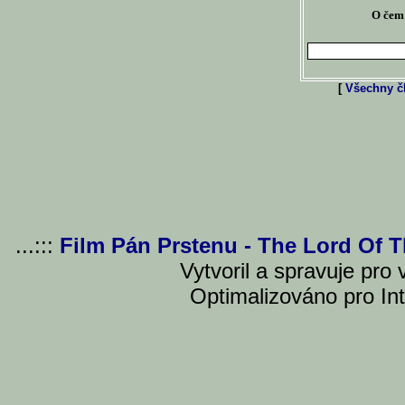
O čem 
[
Všechny čl
...:::
Film Pán Prstenu - The Lord Of 
Vytvoril a spravuje pro
Optimalizováno pro Int