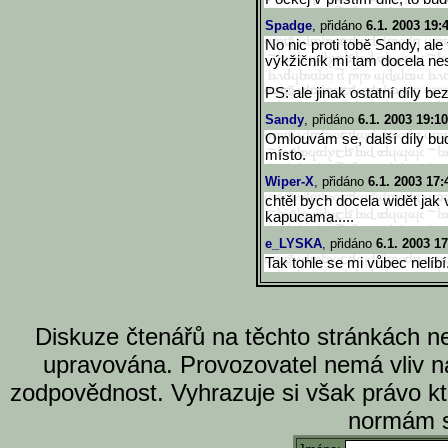
Spadge
, přidáno
6.1. 2003 19:
No nic proti tobě Sandy, ale
výkžičník mi tam docela nes
PS: ale jinak ostatní díly bez
Sandy
, přidáno
6.1. 2003 19:10
Omlouvám se, další díly bud
místo.
Wiper-X
, přidáno
6.1. 2003 17:
chtěl bych docela widět jak
kapucama.....
e_LYSKA
, přidáno
6.1. 2003 17
Tak tohle se mi vůbec nelíb
Diskuze čtenářů na těchto stránkách n
upravována. Provozovatel nemá vliv n
zodpovědnost. Vyhrazuje si však právo k
normám s