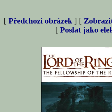
[
Předchozí obrázek
] [
Zobrazi
[
Poslat jako el