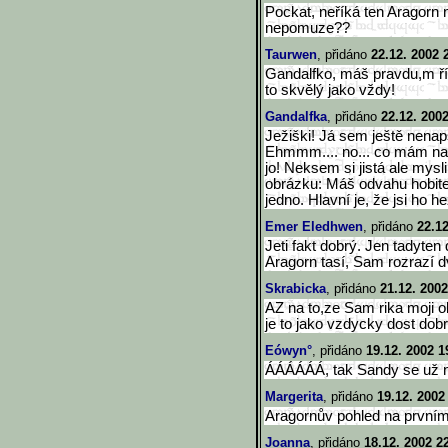
Pockat, neříká ten Aragorn n
nepomuze??
Taurwen
, přidáno
22.12. 2002 
Gandalfko, máš pravdu,m řík
to skvělý jako vždy!
Gandalfka
, přidáno
22.12. 200
Ježiški! Já sem ještě nenap
Ehmmm.... no... co mám nap
jo! Neksem si jistá ale mys
obrázku: Máš odvahu hobite. 
jedno. Hlavní je, že jsi ho h
Emer Eledhwen
, přidáno
22.12
Jeti fakt dobrý. Jen tadyten
Aragorn tasí, Sam rozrazí d
Skrabicka
, přidáno
21.12. 2002
AZ na to,ze Sam rika moji o
je to jako vzdycky dost dobr
Eówyn°
, přidáno
19.12. 2002 1
ÁÁÁÁÁÁ, tak Sandy se už ne
Margerita
, přidáno
19.12. 2002
Aragornův pohled na prvním 
Joanna
, přidáno
18.12. 2002 2