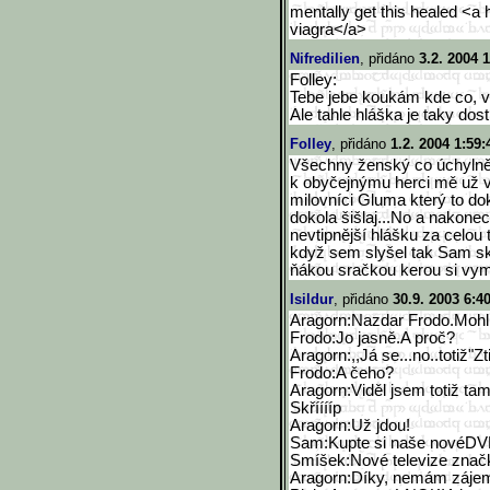
mentally get this healed <a 
viagra</a>
Nifredilien
, přidáno
3.2. 2004 
Folley:
Tebe jebe koukám kde co, vi
Ale tahle hláška je taky dost
Folley
, přidáno
1.2. 2004 1:59:
Všechny ženský co úchylně
k obyčejnýmu herci mě už v
milovníci Gluma který to do
dokola šišlaj...No a nakone
nevtipnější hlášku za celou t
když sem slyšel tak Sam skol
ňákou sračkou kerou si vym
Isildur
, přidáno
30.9. 2003 6:4
Aragorn:Nazdar Frodo.Mohl
Frodo:Jo jasně.A proč?
Aragorn:,,Já se...no..totiž"Zt
Frodo:A čeho?
Aragorn:Viděl jsem totiž ta
Skřííííp
Aragorn:Už jdou!
Sam:Kupte si naše novéDVD.
Smíšek:Nové televize značk
Aragorn:Díky, nemám záje