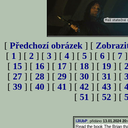
[
Předchozí obrázek
] [
Zobrazi
[
1
] [
2
] [
3
] [
4
] [
5
] [
6
] [
7
]
[
15
] [
16
] [
17
] [
18
] [
19
] [
[
27
] [
28
] [
29
] [
30
] [
31
] [
[
39
] [
40
] [
41
] [
42
] [
43
] [
[
51
] [
52
] [
lJIUbP
, přidáno
13.01.2024 20:
Read the book The Brian th