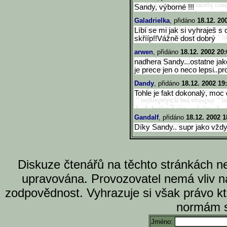
Sandy, výborné !!!
Galadrielka
, přidáno
18.12. 20
Líbí se mi jak si vyhraješ 
skřííp!!Vážně dost dobrý
arwen
, přidáno
18.12. 2002 20:
nadhera Sandy...ostatne jak
je prece jen o neco lepsi..pr
Dandy
, přidáno
18.12. 2002 19
Tohle je fakt dokonalý, moc
Gandalf
, přidáno
18.12. 2002 1
Díky Sandy.. supr jako vždy 
Diskuze čtenářů na těchto stránkách n
upravována. Provozovatel nemá vliv n
zodpovědnost. Vyhrazuje si však právo k
normám s
Jméno: