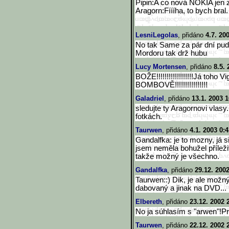
Pipin:A co nová NOKIA jen 
Aragorn:Fíííha, to bych bral.
LesniLegolas
, přidáno
4.7. 20
No tak Same za pár dní p
Mordoru tak drž hubu
Lucy Mortensen
, přidáno
8.5. 
BOŽE!!!!!!!!!!!!!!!!!!Já toho
BOMBOVĚ!!!!!!!!!!!!!!!!
Galadriel
, přidáno
13.1. 2003 1
sledujte ty Aragornovi vlasy
fotkách.
Taurwen
, přidáno
4.1. 2003 0:
Gandalfka: je to mozny, já 
jsem neměla bohužel příleži
takže možný je všechno.
Gandalfka
, přidáno
29.12. 200
Taurwen::) Dik, je ale možný,
dabovaný a jinak na DVD...
Elbereth
, přidáno
23.12. 2002 
No ja súhlasím s "arwen"!Pro
Taurwen
, přidáno
22.12. 2002 