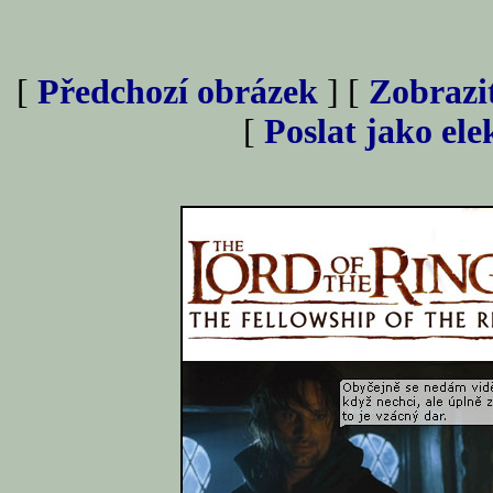
[
Předchozí obrázek
] [
Zobrazi
[
Poslat jako el