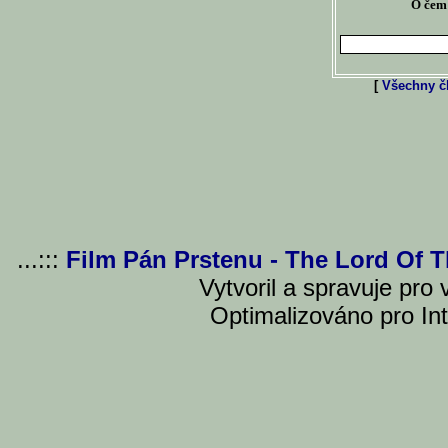
O čem 
[
Všechny čl
...:::
Film Pán Prstenu - The Lord Of 
Vytvoril a spravuje pro
Optimalizováno pro Int