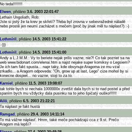
No teda!!!!!!!!
Elwen
, přidáno
3.6. 2003 22:01:47
Lethain Ungoliath, Rob:
Jste si jistý že ta krev je skřetí? Třeba byl zrovna v sebevražedné náladě
nebo prostě jen neumí zacházet s mečem (proč by jinak měl tu náplast?) :-)
Lothmíril
, přidáno
14.5. 2003 15:41:22
:-)))
Lothmíril
, přidáno
14.5. 2003 15:41:00
Andy a L.J.M.M.: Vy to beriete nejak prilis vazne, nie?! Co tak pozriet sa na
web www.bidonart.com/elenai.htm a najst nejake super komiksy o Legsiem?
Je ich tam fakt spusta... napr taky, kde obvynuje Aragorna ze mu vzal
zrkadlo... a Aragorn odpoveda: "Oh, grow up at last, Lego" cize mohol by si
konecne dospiet... no vazne, stoji to za to.
Karniel
, přidáno
11.5. 2003 19:08:07
tak tohle bych si nechala 1000000x zvetšit dala bych si to nad postel a před
spaním bych mu vždycky dala pusinku na to jeho špičatý ouško!!!!!!
Ailö
, přidáno
6.5. 2003 21:22:21
Ta náplast je fakt hustá
Ramgad
, přidáno
29.4. 2003 14:11:14
To má vážne náplasť. Hmm, také meče pochádzajú cca z 9.st. Prečo
Aragorn má lepší?
Elesse
, přidáno
27.4. 2003 20:48:28