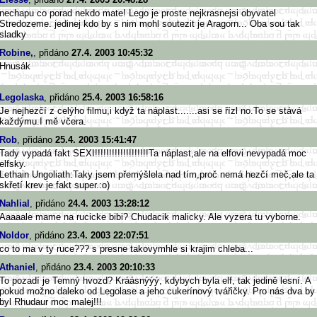
nechapu co porad nekdo mate! Lego je proste nejkrasnejsi obyvatel
Stredozeme. jedinej kdo by s nim mohl soutezit je Aragorn... Oba sou tak
sladky
Robine,
, přidáno
27.4. 2003 10:45:32
Hnusák
Legolaska
, přidáno
25.4. 2003 16:58:16
Je nejhezčí z celýho filmu,i když ta náplast.......asi se řízl no.To se stává
každýmu.I mě včera.
Rob
, přidáno
25.4. 2003 15:41:47
Tady vypadá fakt SEXI!!!!!!!!!!!!!!!!!!!Ta náplast,ale na elfovi nevypadá moc
elfsky.
Lethain Ungoliath:Taky jsem přemýšlela nad tím,proč nemá hezčí meč,ale ta
skřetí krev je fakt super.:o)
Nahlial
, přidáno
24.4. 2003 13:28:12
Aaaaale mame na rucicke bibi? Chudacik malicky. Ale vyzera tu vyborne.
Noldor
, přidáno
23.4. 2003 22:07:51
co to ma v ty ruce??? s presne takovymhle si krajim chleba...
Athaniel
, přidáno
23.4. 2003 20:10:33
To pozadí je Temný hvozd? Kráásnýýý, kdybych byla elf, tak jedině lesní. A
pokud možno daleko od Legolase a jeho cukerínový tvářičky. Pro nás dva by
byl Rhudaur moc malej!!!