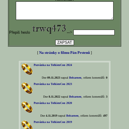
-->
Přepiš heslo
[
Na stránky o filmu Pán Prstenů
]
Pozvánka na TolkienCon 2024
Dne
09.11.2023
napsal
Belcarnen
, celkem komentářů:
0
Pozvánka na TolkienCon 2023
Dne
8.11.2022
napsal
Belcarnen
, celkem komentářů:
3
Pozvánka na TolkienCon 2020
Dne
4.11.2019
napsal
Belcarnen
, celkem komentářů:
497
Pozvánka na TolkienCon 2019