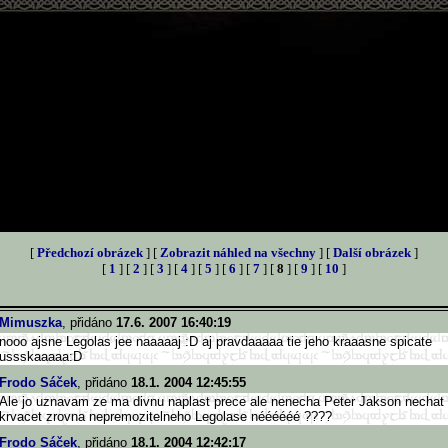
[
Předchozí obrázek
] [
Zobrazit náhled na všechny
] [
Další obrázek
]
[
1
] [
2
] [
3
] [
4
] [
5
] [
6
] [
7
] [
8
] [
9
] [
10
]
Mimuszka
, přidáno
17.6. 2007 16:40:19
nooo ajsne Legolas jee naaaaaj :D aj pravdaaaaa tie jeho kraaasne spicate
ussskaaaaa:D
Frodo Sáček
, přidáno
18.1. 2004 12:45:55
Ale jo uznavam ze ma divnu naplast prece ale nenecha Peter Jakson nechat
krvacet zrovna nepremozitelneho Legolase néééééé ????
Frodo Sáček
, přidáno
18.1. 2004 12:42:17