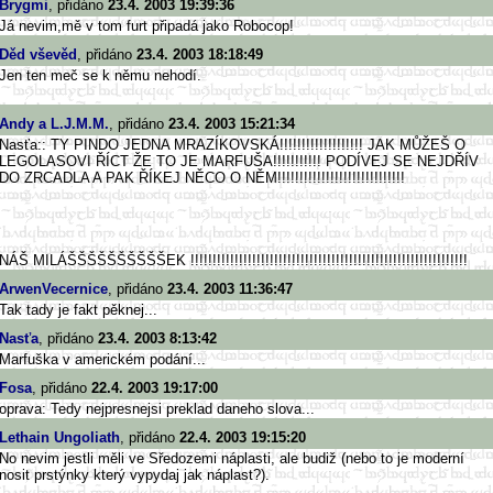
Brygmi
, přidáno
23.4. 2003 19:39:36
Já nevim,mě v tom furt připadá jako Robocop!
Děd vševěd
, přidáno
23.4. 2003 18:18:49
Jen ten meč se k němu nehodí.
Andy a L.J.M.M.
, přidáno
23.4. 2003 15:21:34
Nasťa:: TY PINDO JEDNA MRAZÍKOVSKÁ!!!!!!!!!!!!!!!!!!! JAK MŮŽEŠ O
LEGOLASOVI ŘÍCT ŽE TO JE MARFUŠA!!!!!!!!!!! PODÍVEJ SE NEJDŘÍV
DO ZRCADLA A PAK ŘÍKEJ NĚCO O NĚM!!!!!!!!!!!!!!!!!!!!!!!!!!!
!!
NÁŠ MILÁŠŠŠŠŠŠŠŠŠŠEK !!!!!!!!!!!!!!!!!!!!!!!!!!!!!!
!!!!!!!!!!!!!!!!!!!!!!!!!!!!!!
!!!
ArwenVecernice
, přidáno
23.4. 2003 11:36:47
Tak tady je fakt pěknej...
Nasťa
, přidáno
23.4. 2003 8:13:42
Marfuška v americkém podání...
Fosa
, přidáno
22.4. 2003 19:17:00
oprava: Tedy nejpresnejsi preklad daneho slova...
Lethain Ungoliath
, přidáno
22.4. 2003 19:15:20
No nevim jestli měli ve Sředozemi náplasti, ale budiž (nebo to je moderní
nosit prstýnky který vypydaj jak náplast?).