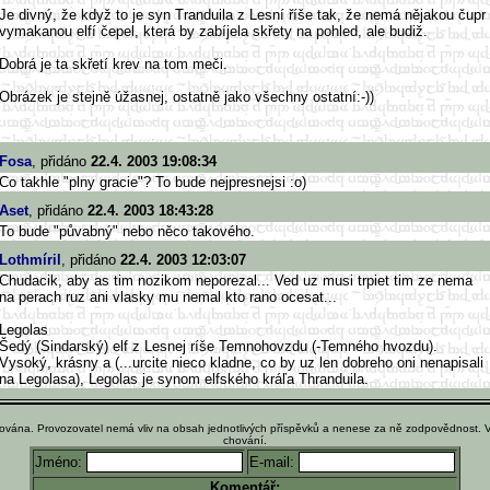
Je divný, že když to je syn Tranduila z Lesní říše tak, že nemá nějakou čupr
vymakanou elfí čepel, která by zabíjela skřety na pohled, ale budiž.
Dobrá je ta skřetí krev na tom meči.
Obrázek je stejně úžasnej, ostatně jako všechny ostatní:-))
Fosa
, přidáno
22.4. 2003 19:08:34
Co takhle "plny gracie"? To bude nejpresnejsi :o)
Aset
, přidáno
22.4. 2003 18:43:28
To bude "půvabný" nebo něco takového.
Lothmíril
, přidáno
22.4. 2003 12:03:07
Chudacik, aby as tim nozikom neporezal... Ved uz musi trpiet tim ze nema
na perach ruz ani vlasky mu nemal kto rano ocesat...
Legolas
Šedý (Sindarský) elf z Lesnej ríše Temnohovzdu (-Temného hvozdu).
Vysoký, krásny a (...urcite nieco kladne, co by uz len dobreho oni nenapisali
na Legolasa), Legolas je synom elfského kráľa Thranduila.
ována. Provozovatel nemá vliv na obsah jednotlivých příspěvků a nenese za ně zodpovědnost. 
chování.
Jméno:
E-mail:
Komentář: