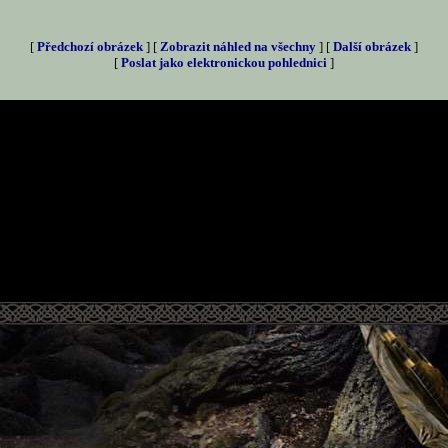
[
Předchozí obrázek
] [
Zobrazit náhled na všechny
] [
Další obrázek
]
[
Poslat jako elektronickou pohlednici
]