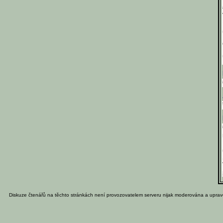
Diskuze čtenářů na těchto stránkách není provozovatelem serveru nijak moderována a uprav