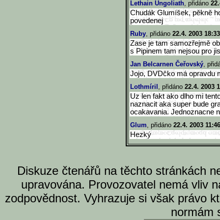
Lethain Ungoliath
, přidáno
22.
Chudák Glumíšek, pěkně ho v
povedenej
Ruby
, přidáno
22.4. 2003 18:33
Zase je tam samozřejmě o
s Pipinem tam nejsou pro jist
Jan Belcarnen Čeřovský
, při
Jojo, DVDčko má opravdu m
Lothmíril
, přidáno
22.4. 2003 1
Uz len fakt ako dlho mi ten
naznacit aka super bude graf
ocakavania. Jednoznacne na
Glum
, přidáno
22.4. 2003 11:4
Hezký
Diskuze čtenářů na těchto stránkách n
upravována. Provozovatel nemá vliv n
zodpovědnost. Vyhrazuje si však právo k
normám s