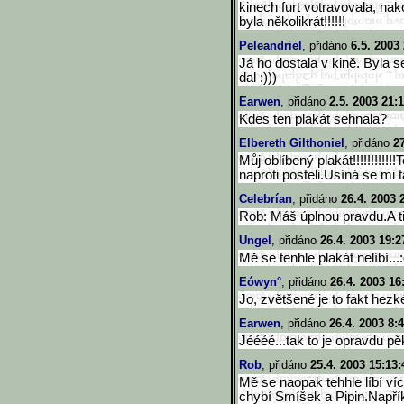
kinech furt votravovala, na
byla několikrát!!!!!!
Peleandriel
, přidáno
6.5. 2003
Já ho dostala v kině. Byla 
dal :)))
Earwen
, přidáno
2.5. 2003 21:
Kdes ten plakát sehnala?
Elbereth Gilthoniel
, přidáno
2
Můj oblíbený plakát!!!!!!!!!!!
naproti posteli.Usíná se mi 
Celebrían
, přidáno
26.4. 2003 
Rob: Máš úplnou pravdu.A 
Ungel
, přidáno
26.4. 2003 19:2
Mě se tenhle plakát nelíbí...:
Eówyn°
, přidáno
26.4. 2003 16
Jo, zvětšené je to fakt hezk
Earwen
, přidáno
26.4. 2003 8:
Jéééé...tak to je opravdu pě
Rob
, přidáno
25.4. 2003 15:13:
Mě se naopak tehhle líbí ví
chybí Smíšek a Pipin.Např