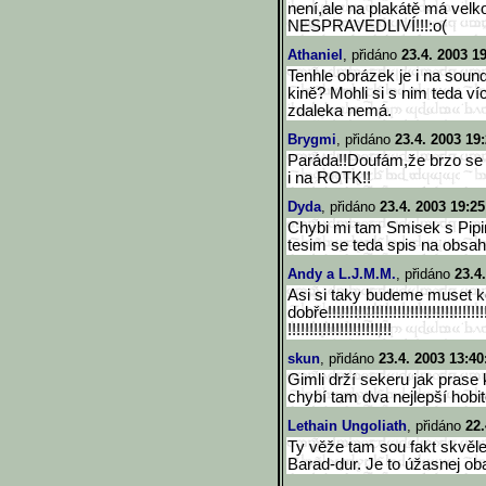
není,ale na plakátě má velko
NESPRAVEDLIVÍ!!!:o(
Athaniel
, přidáno
23.4. 2003 1
Tenhle obrázek je i na sound
kině? Mohli si s nim teda ví
zdaleka nemá.
Brygmi
, přidáno
23.4. 2003 19
Paráda!!Doufám,že brzo se 
i na ROTK!!
Dyda
, přidáno
23.4. 2003 19:25
Chybi mi tam Smisek s Pipi
tesim se teda spis na obsah
Andy a L.J.M.M.
, přidáno
23.4
Asi si taky budeme muset k
dobře!!!!!!!!!!!!!!!!!!!!!!!!!
!!!!!!!!!!!
!!!!!!!!!!!!!!!!!!!!!!!!
skun
, přidáno
23.4. 2003 13:40
Gimli drží sekeru jak prase 
chybí tam dva nejlepší hobitc
Lethain Ungoliath
, přidáno
22.
Ty věže tam sou fakt skvěl
Barad-dur. Je to úžasnej ob