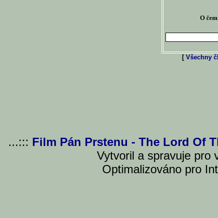
O čem 
[
Všechny čl
...:::
Film Pán Prstenu - The Lord Of 
Vytvoril a spravuje pro
Optimalizováno pro Int