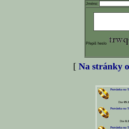
Jméno:
Přepiš heslo
[
Na stránky o
Pozvánka na T
Dne
09.1
Pozvánka na T
Dne
8.1
Pozvánka na T