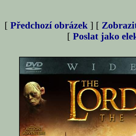
[
Předchozí obrázek
] [
Zobrazi
[
Poslat jako el