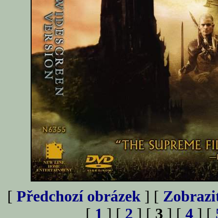
[
Předchozí obrázek
] [
Zobrazi
[
1
] [
2
] [
3
] [
4
] [