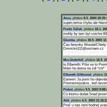
Anca
, přidáno
8.5. 2004 20:35:
super,nema chybu ale hlavni j
Frodo Sáček
, přidáno
18.1. 20
mohly by tam byt vsichni B
Glumka
, přidáno
30.5. 2003 11
Čau fanynky Wooda!Chtely b
Drevicko111@seznam.cz
Mrs.Underhill
, přidáno
16.5. 2
to Elbereth: Píše se to Prem
Mám ho doma na zdi *chi*
Elbereth Gilthoniel
, přidáno
1
Earwen: Ja jsem ho objevila
Premierre(sakra , teď nevim 
Piskot
, přidáno
9.5. 2003 8:08:
Co ktomu dodat.Snad jenom 
Ailö
, přidáno
6.5. 2003 21:16:2
Proč u nas neni hodnej uva