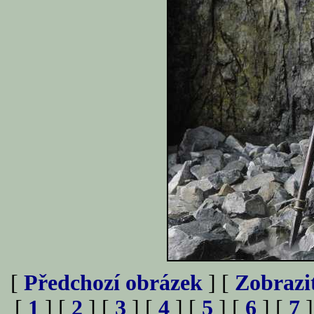
[
Předchozí obrázek
] [
Zobrazi
[
1
] [
2
] [
3
] [
4
] [
5
] [
6
] [
7
]