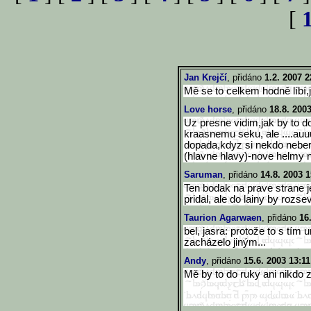
[
Jan Krejčí
, přidáno
1.2. 2007 2
Mě se to celkem hodně líbí,j
Love horse
, přidáno
18.8. 200
Uz presne vidim,jak by to 
kraasnemu seku, ale ....auuu
dopada,kdyz si nekdo nebere
(hlavne hlavy)-nove helmy n
Saruman
, přidáno
14.8. 2003 1
Ten bodak na prave strane j
pridal, ale do lainy by rozse
Taurion Agarwaen
, přidáno
16
bel, jasra: protože to s tím 
zacházelo jiným...
Andy
, přidáno
15.6. 2003 13:11
Mě by to do ruky ani nikdo 