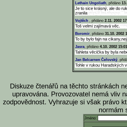
Lethain Ungoliath
, přidáno
13.
Je to sice krásný, ale do ru
zranila
Vojtěch
, přidáno
2.11. 2002 17
Toš velmi zajímavá věc.
Boromir
, přidáno
31.10. 2002 
To by bylo fajn na cikany,ne
Jasra
, přidáno
4.10. 2002 15:0
Tahleta věcička by byla neb
Jan Belcarnen Čeřovský
, při
Tohle v rukou Haradských v
Diskuze čtenářů na těchto stránkách n
upravována. Provozovatel nemá vliv n
zodpovědnost. Vyhrazuje si však právo k
normám s
Jméno: