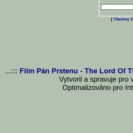
[
Všechny čl
...:::
Film Pán Prstenu - The Lord Of 
Vytvoril a spravuje pro
Optimalizováno pro Int