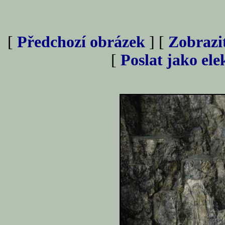
[
Předchozí obrázek
] [
Zobrazi
[
Poslat jako el