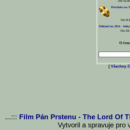
Dne
12.11
Pozvánka na T
Dne
9.1
TolkienCon 2014 – fotky,
Dne
23.
O čem 
[
Všechny čl
...:::
Film Pán Prstenu - The Lord Of 
Vytvoril a spravuje pro