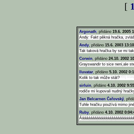
[
Argonath
, přidáno
19.6. 2005 
Andy: Fakt pěkná hračka, zvláš
Andy
, přidáno
15.6. 2003 13:10
Tak taková hračka by se mi taky l
Corwin
, přidáno
24.10. 2002 1
Grayswandir to sice neni,ale ste
Iluvatar
, přidáno
5.10. 2002 0:
Kolik to tak může stát?
sirluin
, přidáno
4.10. 2002 9:5
rodiče mi kupovali nudný hračk
Jan Belcarnen Čeřovský
, při
Tuhle hračku používá mimo jin
Ruby
, přidáno
4.10. 2002 0:04:
Áááááááááááááááááááááááááááá