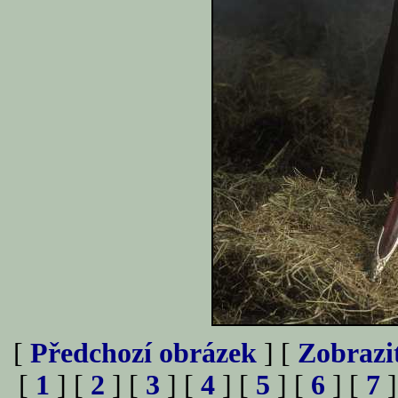
[
Předchozí obrázek
] [
Zobrazi
[
1
] [
2
] [
3
] [
4
] [
5
] [
6
] [
7
]