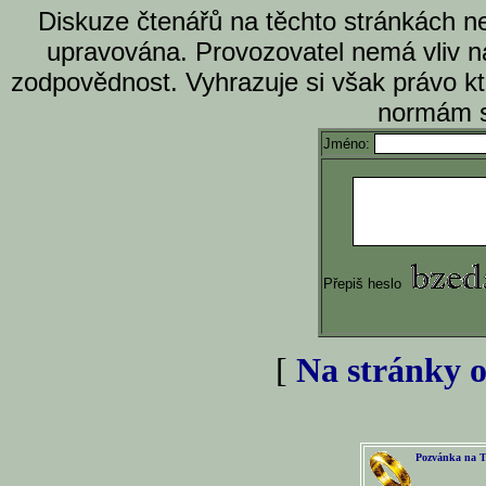
Diskuze čtenářů na těchto stránkách n
upravována. Provozovatel nemá vliv n
zodpovědnost. Vyhrazuje si však právo k
normám s
Jméno:
Přepiš heslo
[
Na stránky o
Pozvánka na T