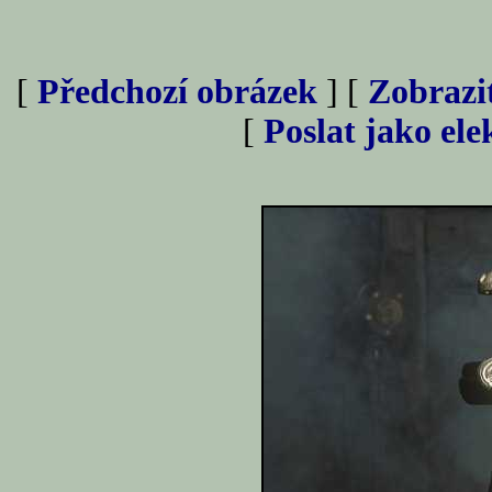
[
Předchozí obrázek
] [
Zobrazi
[
Poslat jako el