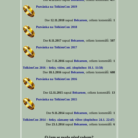
Pozvánka na TolkienCon 2019
Dne
12.11.2018
napsal
Belcarnen
, celkem komentářů:
1
Pozvánka na TolkienCon 2018
Dne
8.11.2017
napsal
Belcarnen
, celkem komentářů:
507
Pozvánka na TolkienCon 2017
Dne
7.11.2016
napsal
Belcarnen
, celkem komentářů:
1
TolkienCon 2016 – fotky, video, atd. (doplněno: 18.1. 11:58)
Dne
18.1.2016
napsal
Belcarnen
, celkem komentářů:
608
Pozvánka na TolkienCon 2016
Dne
12.11.2015
napsal
Belcarnen
, celkem komentářů:
13
Pozvánka na TolkienCon 2015
Dne
9.11.2014
napsal
Belcarnen
, celkem komentářů:
1
TolkienCon 2014 – fotky, záznamy tak vůbec (doplněno: 24.1. 22:47)
Dne
23.1.2014
napsal
Belcarnen
, celkem komentářů:
6
O čem se psalo před rokem?