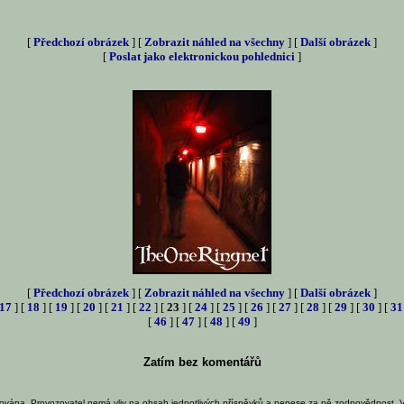
[
Předchozí obrázek
] [
Zobrazit náhled na všechny
] [
Další obrázek
]
[
Poslat jako elektronickou pohlednici
]
[
Předchozí obrázek
] [
Zobrazit náhled na všechny
] [
Další obrázek
]
17
] [
18
] [
19
] [
20
] [
21
] [
22
] [
23
] [
24
] [
25
] [
26
] [
27
] [
28
] [
29
] [
30
] [
31
[
46
] [
47
] [
48
] [
49
]
Zatím bez komentářů
ována. Provozovatel nemá vliv na obsah jednotlivých příspěvků a nenese za ně zodpovědnost. 