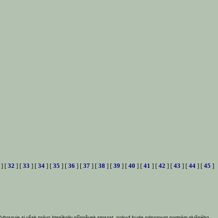
] [
32
] [
33
] [
34
] [
35
] [
36
] [
37
] [
38
] [
39
] [
40
] [
41
] [
42
] [
43
] [
44
] [
45
]
Vyhrazuje si však právo kterýkoliv příspěvek smazat, pokud bude odporovat normám slušného