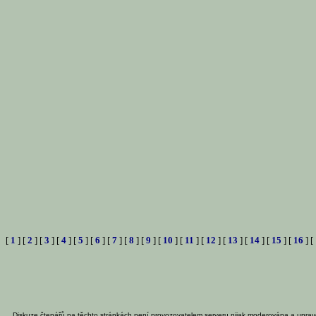
[
1
] [
2
] [
3
] [
4
] [
5
] [
6
] [
7
] [
8
] [
9
] [
10
] [
11
] [
12
] [
13
] [
14
] [
15
] [
16
] [
Diskuze čtenářů na těchto stránkách není provozovatelem serveru nijak moderována a uprav