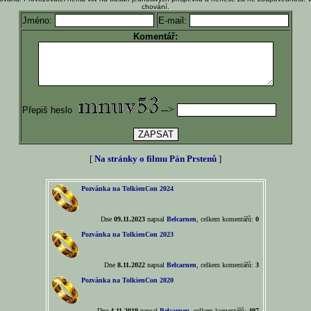
chování.
Jméno:
E-mail:
Komentář:
-->
Přepiš heslo
[
Na stránky o filmu Pán Prstenů
]
Pozvánka na TolkienCon 2024
Dne
09.11.2023
napsal
Belcarnen
, celkem komentářů:
0
Pozvánka na TolkienCon 2023
Dne
8.11.2022
napsal
Belcarnen
, celkem komentářů:
3
Pozvánka na TolkienCon 2020
Dne
4.11.2019
napsal
Belcarnen
, celkem komentářů:
497