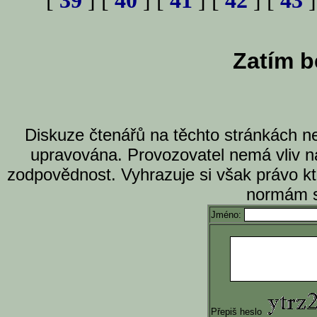
[
39
] [
40
] [
41
] [
42
] [
43
]
Zatím b
Diskuze čtenářů na těchto stránkách n
upravována. Provozovatel nemá vliv n
zodpovědnost. Vyhrazuje si však právo k
normám s
Jméno:
Přepiš heslo