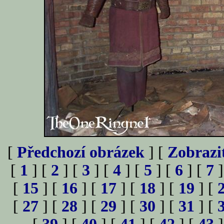
[
Předchozí obrázek
] [
Zobrazi
[
1
] [
2
] [
3
] [
4
] [
5
] [
6
] [
7
]
[
15
] [
16
] [
17
] [
18
] [
19
] [
[
27
] [
28
] [
29
] [
30
] [
31
] [