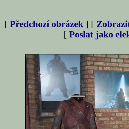
[
Předchozí obrázek
] [
Zobrazi
[
Poslat jako el