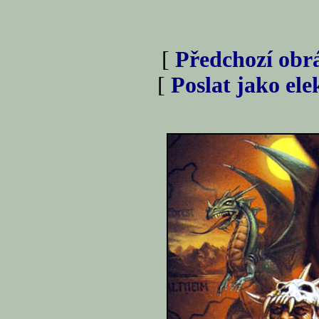
[
Předchozí obr
[
Poslat jako el