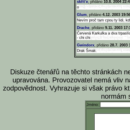
skřítˇe
, přidáno
10.8. 2004 22:4
o
Glum
, přidáno
4.12. 2003 19:5
Nevím proč tam cpou ty lidi, kd
Drache
, přidáno
9.11. 2003 17:
Červená Karkulka a dva trpaslí
- chi chi
Gwindorx
, přidáno
28.7. 2003 
Drak Šmak.
Diskuze čtenářů na těchto stránkách n
upravována. Provozovatel nemá vliv n
zodpovědnost. Vyhrazuje si však právo k
normám s
Jméno: