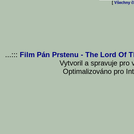
[
Všechny čl
...:::
Film Pán Prstenu - The Lord Of 
Vytvoril a spravuje pro
Optimalizováno pro Int