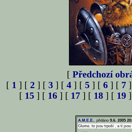
[
Předchozí obr
[
1
] [
2
] [
3
] [
4
] [
5
] [
6
] [
7
]
[
15
] [
16
] [
17
] [
18
] [
19
]
A.M.E.E.
, přidáno
9.6. 2005 20
Glume, to jsou trpoši , a ti js