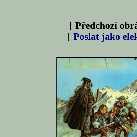
[
Předchozí obr
[
Poslat jako el