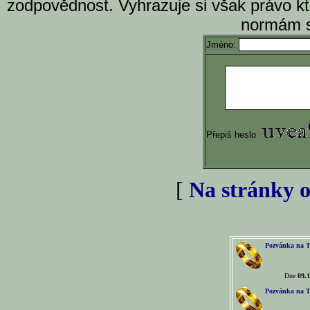
zodpovědnost. Vyhrazuje si však právo k
normám s
Jméno:
Přepiš heslo
[
Na stránky o
Pozvánka na T
Dne
09.1
Pozvánka na T