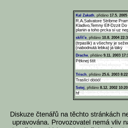
Kal Zakath
, přidáno
17.5. 2005
R.A.Salvatore Stribrne Pra
Kladivo,Temny Elf-Dzzit Do
planin a toho prcka si uz ne
skřítˇe
, přidáno
10.8. 2004 22:3
(trpaslik) a všechny je sež
(nabodnutá lebka) já táký
Drache
, přidáno
9.11. 2003 17:
Pěknej štít
Trisch
, přidáno
25.6. 2003 8:22
Traslíci dóóó!
Setej
, přidáno
8.12. 2002 10:20
hf
Diskuze čtenářů na těchto stránkách n
upravována. Provozovatel nemá vliv n