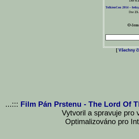
Dne
9.1
TolkienCon 2014 – fotky,
Dne
23.
O čem 
[
Všechny čl
...:::
Film Pán Prstenu - The Lord Of 
Vytvoril a spravuje pro
Optimalizováno pro Int