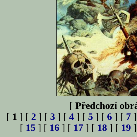
[
Předchozí obr
[
1
] [
2
] [
3
] [
4
] [
5
] [
6
] [
7
]
[
15
] [
16
] [
17
] [
18
] [
19
]