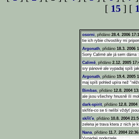
[
15
] [
osorni
, přidáno
28.4. 2006 17:
tie ich rybie chvostiky mi prip
Argonath
, přidáno
18.3. 2006 
Sorry Calimë ale já sem dáma :
Calimë
, přidáno
2.12. 2005 17:
sry pánové ale vypadaj spíš jak
Argonath
, přidáno
19.4. 2005 
maj spíš pohled upíra než "ně
Bimbas
, přidáno
12.8. 2004 13
ale jsou všechny hnusně ílí moh
dark-spirit
, přidáno
12.8. 2004
skříťe-co se ti nelíbí vždyť jso
skřítˇe
, přidáno
10.8. 2004 21:5
zelena je trava ktera z nich je 
Nana
, přidáno
11.7. 2004 22:36
Vypadaji podezrele..