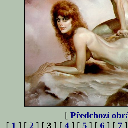
[
Předchozí obr
[
1
] [
2
] [
3
] [
4
] [
5
] [
6
] [
7
]