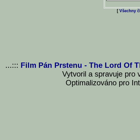
[
Všechny čl
...:::
Film Pán Prstenu - The Lord Of 
Vytvoril a spravuje pro
Optimalizováno pro Int