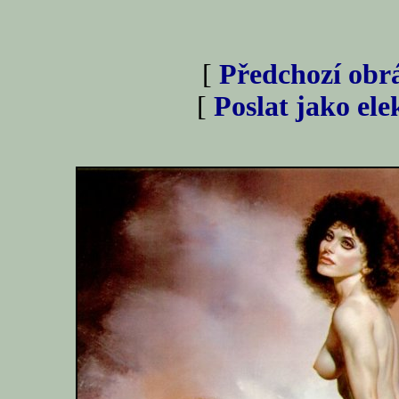
[
Předchozí obr
[
Poslat jako el