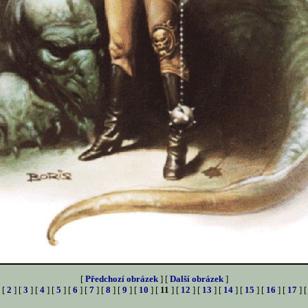
[
Předchozí obrázek
] [
Další obrázek
]
 [
2
] [
3
] [
4
] [
5
] [
6
] [
7
] [
8
] [
9
] [
10
] [
11
] [
12
] [
13
] [
14
] [
15
] [
16
] [
17
] 