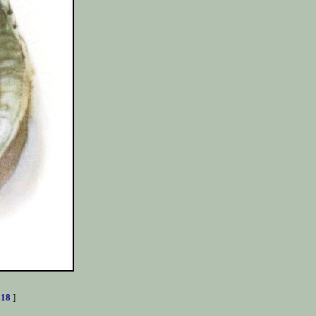
[
18
]