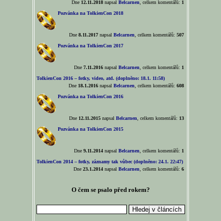
Dne
12.11.2018
napsal
Belcarnen
, celkem komentářů:
1
Pozvánka na TolkienCon 2018
Dne
8.11.2017
napsal
Belcarnen
, celkem komentářů:
507
Pozvánka na TolkienCon 2017
Dne
7.11.2016
napsal
Belcarnen
, celkem komentářů:
1
TolkienCon 2016 – fotky, video, atd. (doplněno: 18.1. 11:58)
Dne
18.1.2016
napsal
Belcarnen
, celkem komentářů:
608
Pozvánka na TolkienCon 2016
Dne
12.11.2015
napsal
Belcarnen
, celkem komentářů:
13
Pozvánka na TolkienCon 2015
Dne
9.11.2014
napsal
Belcarnen
, celkem komentářů:
1
TolkienCon 2014 – fotky, záznamy tak vůbec (doplněno: 24.1. 22:47)
Dne
23.1.2014
napsal
Belcarnen
, celkem komentářů:
6
O čem se psalo před rokem?