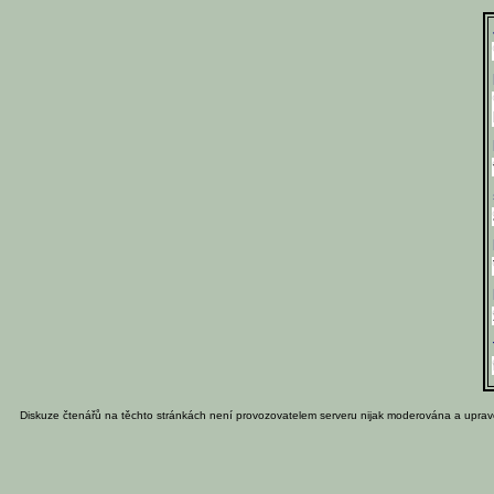
Diskuze čtenářů na těchto stránkách není provozovatelem serveru nijak moderována a uprav