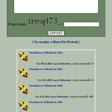
-->
Přepiš heslo
[
Na stránky o filmu Pán Prstenů
]
Pozvánka na TolkienCon 2024
Dne
09.11.2023
napsal
Belcarnen
, celkem komentářů:
0
Pozvánka na TolkienCon 2023
Dne
8.11.2022
napsal
Belcarnen
, celkem komentářů:
3
Pozvánka na TolkienCon 2020
Dne
4.11.2019
napsal
Belcarnen
, celkem komentářů:
497
Pozvánka na TolkienCon 2019