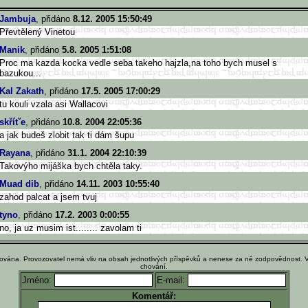
Jambuja
, přidáno
8.12. 2005 15:50:49
Převtělený Vinetou
Manik
, přidáno
5.8. 2005 1:51:08
Proc ma kazda kocka vedle seba takeho hajzla,na toho bych musel s
bazukou...
Kal Zakath
, přidáno
17.5. 2005 17:00:29
tu kouli vzala asi Wallacovi
skřítˇe
, přidáno
10.8. 2004 22:05:36
a jak budeš zlobit tak ti dám šupu
Rayana
, přidáno
31.1. 2004 22:10:39
Takovýho mijáška bych chtěla taky.
Muad dib
, přidáno
14.11. 2003 10:55:40
zahod palcat a jsem tvuj
tyno
, přidáno
17.2. 2003 0:00:55
no, ja uz musim ist........ zavolam ti
ována. Provozovatel nemá vliv na obsah jednotlivých příspěvků a nenese za ně zodpovědnost. 
chování.
Jméno:
E-mail:
Komentář: