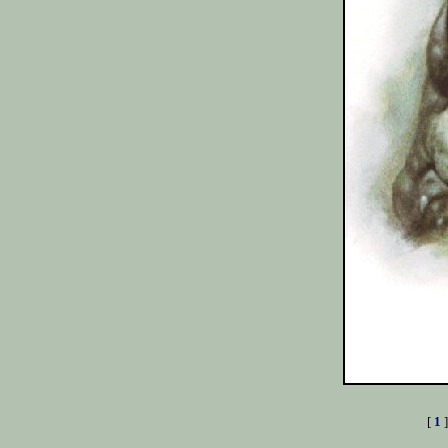
[
1
]