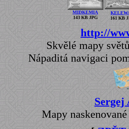
MIDKEMIA
KELEW
143 KB JPG
161 KB 
http://ww
Skvělé mapy světů
Nápaditá navigaci pom
Sergej 
Mapy naskenované z