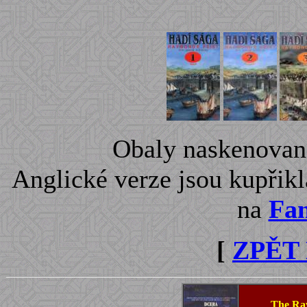
Obaly naskenovan
Anglické verze jsou kupřik
na
Fan
[
ZPĚT
The Ra