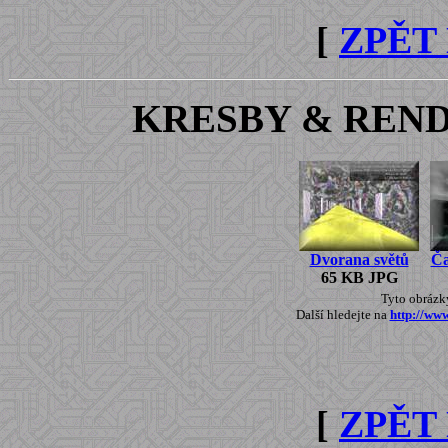
[
ZPĚT
KRESBY & REN
Dvorana světů
Ča
65 KB JPG
Tyto obrázky
Další hledejte na
http://ww
[
ZPĚT