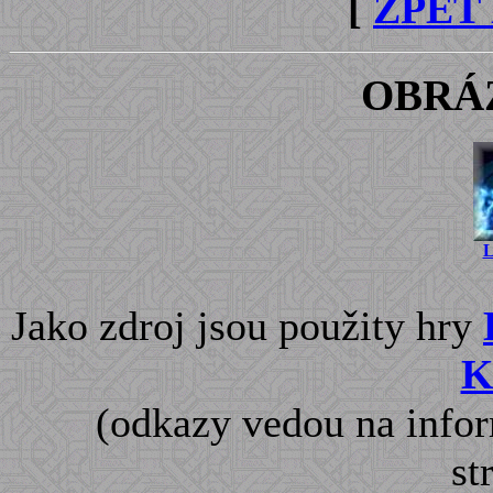
[
ZPĚT
OBRÁ
L
Jako zdroj jsou použity hry
K
(odkazy vedou na info
st