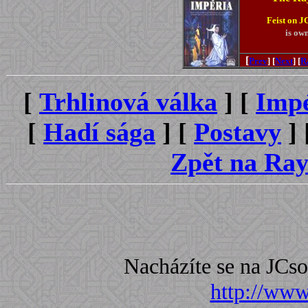
Feist on J
is ow
[
Prev
] [
Next
] [
R
[
Trhlinová válka
]
[
Imp
[
Hadí sága
]
[
Postavy
]
Zpět na Ray
Nacházíte se na JC
http://www.