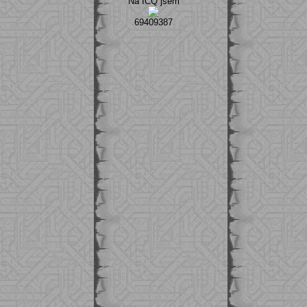
Na ICQ jsem
69409387