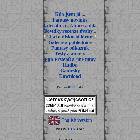
Kdo jsem já ...
Fantasy novinky
Literatura - Autoři a díla
Povídky,recenze,úvahy...
Chat
a
diskusní fórum
!
!
Galerie a pohlednice
Fantasy odkazník
Testy a ankety
Pán Prstenů a jiné filmy
Hudba
Gamesky
Download
Posuv
ßßß
dolů
Cerovsky@jcsoft.cz
22684010
návštěv od 5.4.2000
834
Stránky si právě prohlíží
lidí
English version
Posuv
ÝÝÝ
zpět