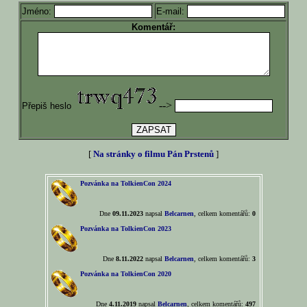
Jméno:
E-mail:
Komentář:
-->
Přepiš heslo
[
Na stránky o filmu Pán Prstenů
]
Pozvánka na TolkienCon 2024
Dne
09.11.2023
napsal
Belcarnen
, celkem komentářů:
0
Pozvánka na TolkienCon 2023
Dne
8.11.2022
napsal
Belcarnen
, celkem komentářů:
3
Pozvánka na TolkienCon 2020
Dne
4.11.2019
napsal
Belcarnen
, celkem komentářů:
497