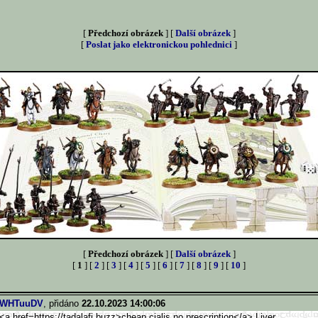
[
Předchozí obrázek
] [
Další obrázek
]
[
Poslat jako elektronickou pohlednici
]
[
Předchozí obrázek
] [
Další obrázek
]
[
1
] [
2
] [
3
] [
4
] [
5
] [
6
] [
7
] [
8
] [
9
] [
10
]
WHTuuDV
, přidáno
22.10.2023 14:00:06
<a href=https://tadalafi.buzz>
cheap cialis no prescription</a> Liver