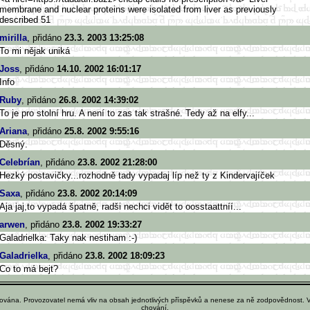
membrane and nuclear proteins were isolated from liver as previously
described 51
mirilla
, přidáno
23.3. 2003 13:25:08
To mi nějak uniká
Joss
, přidáno
14.10. 2002 16:01:17
Info
Ruby
, přidáno
26.8. 2002 14:39:02
To je pro stolní hru. A není to zas tak strašné. Tedy až na elfy...
Ariana
, přidáno
25.8. 2002 9:55:16
Děsný.
Celebrían
, přidáno
23.8. 2002 21:28:00
Hezký postavičky...rozhodně tady vypadaj líp než ty z Kindervajíček
Saxa
, přidáno
23.8. 2002 20:14:09
Aja jaj,to vypadá špatně, radši nechci vidět to oosstaattníí...
arwen
, přidáno
23.8. 2002 19:33:27
Galadrielka: Taky nak nestiham :-)
Galadrielka
, přidáno
23.8. 2002 18:09:23
Co to má bejt?
ována. Provozovatel nemá vliv na obsah jednotlivých příspěvků a nenese za ně zodpovědnost. 
chování.