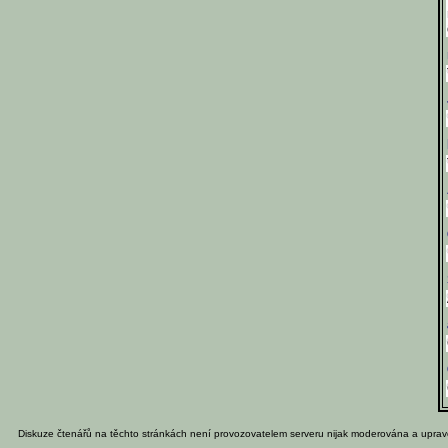
Diskuze čtenářů na těchto stránkách není provozovatelem serveru nijak moderována a uprav