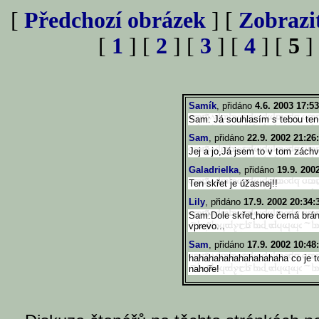
[
Předchozí obrázek
] [
Zobrazi
[
1
] [
2
] [
3
] [
4
] [
5
]
Samík
, přidáno
4.6. 2003 17:53
Sam: Já souhlasím s tebou ten
Sam
, přidáno
22.9. 2002 21:26
Jej a jo,Já jsem to v tom záchva
Galadrielka
, přidáno
19.9. 200
Ten skřet je úžasnej!!
Lily
, přidáno
17.9. 2002 20:34:
Sam:Dole skřet,hore černá brá
vprevo...
Sam
, přidáno
17.9. 2002 10:48
hahahahahahahahahaha co je to 
nahoře!