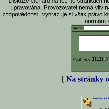
Diskuze čtenářů na těchto stránkách n
upravována. Provozovatel nemá vliv n
zodpovědnost. Vyhrazuje si však právo k
normám s
Jméno:
Přepiš heslo
[
Na stránky o
Pozvánka na T