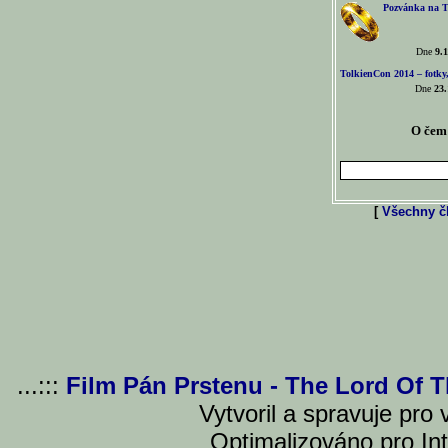
Pozvánka na T
Dne
9.1
TolkienCon 2014 – fotky,
Dne
23.
O čem 
[
Všechny čl
...:::
Film Pán Prstenu - The Lord Of 
Vytvoril a spravuje pro
Optimalizováno pro Int