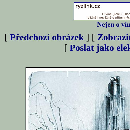
Nejen o vín
[
Předchozí obrázek
] [
Zobrazi
[
Poslat jako el