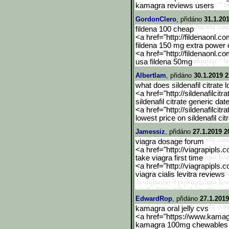
kamagra reviews users
GordonClero
, přidáno
31.1.20
fildena 100 cheap
<a href="http://fildenaonl.c
fildena 150 mg extra power 
<a href="http://fildenaonl.c
usa fildena 50mg
Albertlam
, přidáno
30.1.2019 2
what does sildenafil citrate l
<a href="http://sildenafilcitra
sildenafil citrate generic dat
<a href="http://sildenafilcitra
lowest price on sildenafil cit
Jamessiz
, přidáno
27.1.2019 2
viagra dosage forum
<a href="http://viagrapipls.c
take viagra first time
<a href="http://viagrapipls.c
viagra cialis levitra reviews
EdwardRop
, přidáno
27.1.2019
kamagra oral jelly cvs
<a href="https://www.kama
kamagra 100mg chewables 