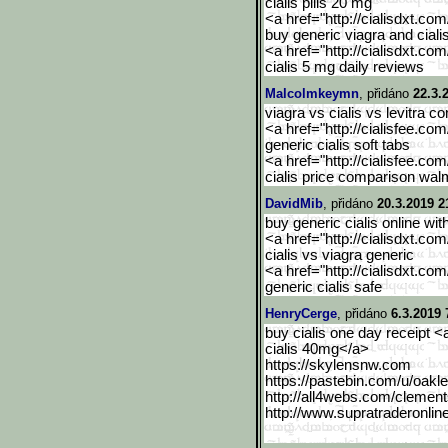
cialis pills 20 mg
<a href="http://cialisdxt.co
buy generic viagra and cial
<a href="http://cialisdxt.co
cialis 5 mg daily reviews
Malcolmkeymn
, přidáno
22.3.
viagra vs cialis vs levitra 
<a href="http://cialisfee.co
generic cialis soft tabs
<a href="http://cialisfee.co
cialis price comparison wal
DavidMib
, přidáno
20.3.2019 2
buy generic cialis online wi
<a href="http://cialisdxt.co
cialis vs viagra generic
<a href="http://cialisdxt.co
generic cialis safe
HenryCerge
, přidáno
6.3.2019 
buy cialis one day receipt 
cialis 40mg</a>
https://skylensnw.com
https://pastebin.com/u/oa
kl
http://all4webs.com/cleme
n
http://www.supratraderonl
in