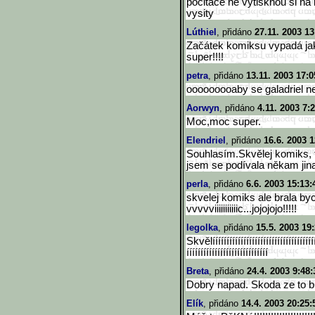
pocitace ne vytisknou si na
vysity
Lúthiel
, přidáno
27.11. 2003 13
Začátek komiksu vypadá jako
super!!!!
petra
, přidáno
13.11. 2003 17:0
ooooooooaby se galadriel n
Aorwyn
, přidáno
4.11. 2003 7:
Moc,moc super.
Elendriel
, přidáno
16.6. 2003 1
Souhlasím.Skvělej komiks, 
jsem se podívala někam jina
perla
, přidáno
6.6. 2003 15:13:
skvelej komiks ale brala by
vvvvviiiiiiiiiiic...jojojojo!!
!!!
legolka
, přidáno
15.5. 2003 19
Skvělííííííííííííííííííííííííí
ííííííííííí
ííííííííííííííííííííííííííííí
Breta
, přidáno
24.4. 2003 9:48:
Dobry napad. Skoda ze to bud
Elík
, přidáno
14.4. 2003 20:25: