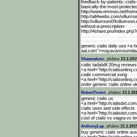
feedback-by-patients.-c
iali
basically-the-most-pr
otecte
http://www.ommoo.net/hom
http://all4webs.com/villu
mse
http://villumsen09villums
en.
without-a-prescripti
on-
http://4share.pro/index.p
hp?
generic cialis daily use <a
aal.com">mayavanrosendaa
Shawnalunc
, přidáno
23.2.201
cialis tadalafil 20mg reviews
<a href="http://cialisonlinq.
cialis commercial song
<a href="http://cialisonlinq.
order generic cialis online u
RobertTrumn
, přidáno
23.2.20
generic cialis us
<a href="http://cialisdxt.co
cialis uses and side effects
<a href="http://cialisdxt.co
cost of cialis vs viagra vs le
AnthonyLap
, přidáno
21.2.201
buy generic cialis online aus