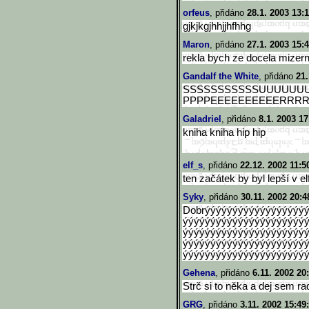
orfeus
, přidáno
28.1. 2003 13:
gjkjkgjhhjjhfhhg
Maron
, přidáno
27.1. 2003 15:
rekla bych ze docela mizerna
Gandalf the White
, přidáno
21.
SSSSSSSSSSSUUUUUU
PPPPEEEEEEEEEERRRRRR
Galadriel
, přidáno
8.1. 2003 17
kniha kniha hip hip
elf_s
, přidáno
22.12. 2002 11:5
ten začátek by byl lepší v el
Syky
, přidáno
30.11. 2002 20:4
Dobrýýýýýýýýýýýýýýýýýý
ýýýýýýýýýýýýýýýýýýýýýý
ýýýýýýýýýýýýýýýýýýýýýý
ýýýýýýýýýýýýýýýýýýýýýý
ýýýýýýýýýýýýýýýýýýýýýýýý
Gehena
, přidáno
6.11. 2002 20
Strč si to něka a dej sem radši c
GRG
, přidáno
3.11. 2002 15:49