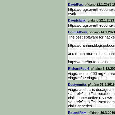
DavidFax
, přidáno
22.1.2023 1
https://drugsoverthecounter
work
Davidslank
, přidáno
22.1.2023
https://drugsoverthecounter
CoinBitBow
, přidáno
14.1.2021
The best software for hacker
https://cranhan.blogspot.
co
and much more in the chan
https://t.me/brute_engine
RichardFourf
, přidáno
6.12.20
viagra doses 200 mg <a href=
viagra</a> viagra price
Dustyomita
, přidáno
31.3.2019
viagra and cialis dosage a
<a href="http://cialisdxt.co
cialis super active reviews
<a href="http://cialisdxt.co
cialis generico
RolandRem
, přidáno
30.3.2019