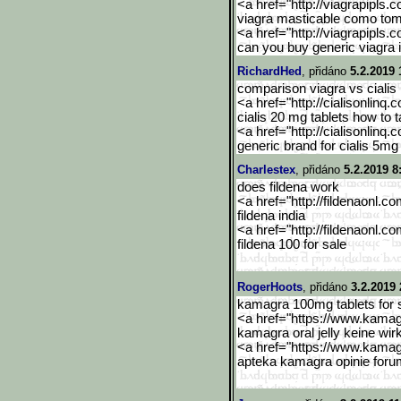
<a href="http://viagrapipls.c
viagra masticable como to
<a href="http://viagrapipls.c
can you buy generic viagra i
RichardHed
, přidáno
5.2.2019 
comparison viagra vs cialis
<a href="http://cialisonlinq.
cialis 20 mg tablets how to 
<a href="http://cialisonlinq.
generic brand for cialis 5mg -
Charlestex
, přidáno
5.2.2019 8
does fildena work
<a href="http://fildenaonl.c
fildena india
<a href="http://fildenaonl.c
fildena 100 for sale
RogerHoots
, přidáno
3.2.2019 
kamagra 100mg tablets for s
<a href="https://www.kama
kamagra oral jelly keine wir
<a href="https://www.kama
apteka kamagra opinie foru