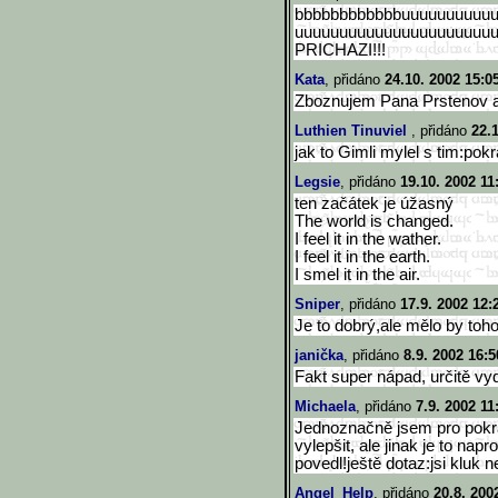
bbbbbbbbbbbbuuuuuuuuuu
uuuuuuuuuuuuuuuuuuuuuu
PRICHAZI!!!
Kata
, přidáno
24.10. 2002 15:0
Zboznujem Pana Prstenov a
Luthien Tinuviel
, přidáno
22.
jak to Gimli mylel s tim:pokr
Legsie
, přidáno
19.10. 2002 11
ten začátek je úžasný
The world is changed.
I feel it in the wather.
I feel it in the earth.
I smel it in the air.
Sniper
, přidáno
17.9. 2002 12:
Je to dobrý,ale mělo by toho
janička
, přidáno
8.9. 2002 16:5
Fakt super nápad, určitě vy
Michaela
, přidáno
7.9. 2002 11
Jednoznačně jsem pro pokr
vylepšit, ale jinak je to nap
povedl!ještě dotaz:jsi kluk 
Angel_Help
, přidáno
20.8. 200