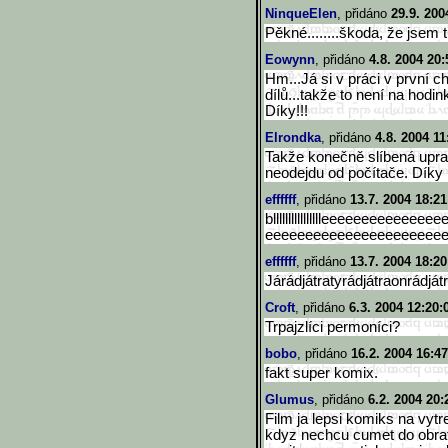
NinqueElen
, přidáno
29.9. 200
Pěkné........škoda, že jsem t
Eowynn
, přidáno
4.8. 2004 20:
Hm...Já si v práci v první c
dílů...takže to není na hodi
Díky!!!
Elrondka
, přidáno
4.8. 2004 11
Takže konečně slíbená upra
neodejdu od počítače. Díky
effffff
, přidáno
13.7. 2004 18:21
blllllllllllllllleeeeeeeeeeeee
ee
eeeeeeeeeeeeeeeeeeeeee
effffff
, přidáno
13.7. 2004 18:20
Járádjátratyrádjátraonrádját
Croft
, přidáno
6.3. 2004 12:20:
Trpajzlíci permoníci?
bobo
, přidáno
16.2. 2004 16:47
fakt super komix.
Glumus
, přidáno
6.2. 2004 20:
Film ja lepsi komiks na vytre
kdyz nechcu cumet do obrat