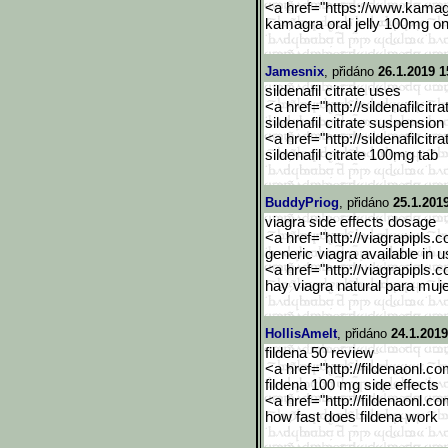
<a href="https://www.kama
kamagra oral jelly 100mg on
Jamesnix
, přidáno
26.1.2019 1
sildenafil citrate uses
<a href="http://sildenafilcitra
sildenafil citrate suspensio
<a href="http://sildenafilcitra
sildenafil citrate 100mg tab
BuddyPriog
, přidáno
25.1.2019
viagra side effects dosage
<a href="http://viagrapipls.c
generic viagra available in u
<a href="http://viagrapipls.c
hay viagra natural para muj
HollisAmelt
, přidáno
24.1.2019
fildena 50 review
<a href="http://fildenaonl.c
fildena 100 mg side effects
<a href="http://fildenaonl.c
how fast does fildena work