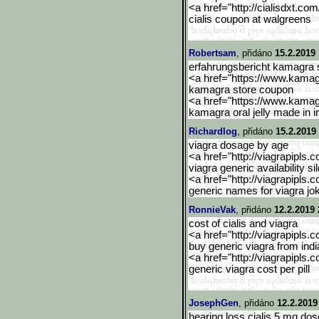
<a href="http://cialisdxt.co
cialis coupon at walgreens
Robertsam
, přidáno
15.2.2019 
erfahrungsbericht kamagra 
<a href="https://www.kama
kamagra store coupon
<a href="https://www.kama
kamagra oral jelly made in i
Richardlog
, přidáno
15.2.2019
viagra dosage by age
<a href="http://viagrapipls.c
viagra generic availability sil
<a href="http://viagrapipls.c
generic names for viagra jo
RonnieVak
, přidáno
12.2.2019 
cost of cialis and viagra
<a href="http://viagrapipls.c
buy generic viagra from indi
<a href="http://viagrapipls.c
generic viagra cost per pill
JosephGen
, přidáno
12.2.2019
hearing loss cialis 5 mg dos