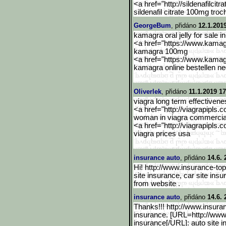
<a href="http://sildenafilcitra
sildenafil citrate 100mg tro
GeorgeBum
, přidáno
12.1.201
kamagra oral jelly for sale i
<a href="https://www.kama
kamagra 100mg
<a href="https://www.kama
kamagra online bestellen ne
Oliverlek
, přidáno
11.1.2019 17
viagra long term effectivene
<a href="http://viagrapipls.c
woman in viagra commercia
<a href="http://viagrapipls.c
viagra prices usa
insurance auto
, přidáno
14.6. 
Hi! http://www.insurance-to
site insurance, car site in
from website .
insurance auto
, přidáno
14.6. 
Thanks!!! http://www.insura
insurance. [URL=http://www
insurance[/URL]: auto site i