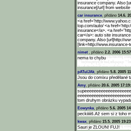
insurance company. Also [ur
insurance[/url] from website 
car insurance
, přidáno
14.6. 2
<a href='http://www.yahoo.
top.com/a
uto/ <a href='http
insurance</a>. <a href="htt
car</a>: auto site insurance
company. Also [url]http://w
[link=http://www.insurance-t
nimet
, přidáno
2.2. 2006 15:57
nema to chybu
pATulJAk
, přidáno
5.8. 2005 1
Jsou do comixu předělané t
Amy
, přidáno
20.6. 2005 17:19
supeeeeeeeeeeeeeeeeeee
eeeeeeeeeeeeeeeeeeeeee
tom druhym obrázku vypadá
Eowynka
, přidáno
5.6. 2005 14
peckiiiiiš.Až sem si z toho 
kwax
, přidáno
15.5. 2005 19:23
Sauri je ZLOUN! FUJ!