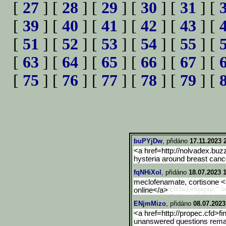
[
27
] [
28
] [
29
] [
30
] [
31
] [
[
39
] [
40
] [
41
] [
42
] [
43
] [
[
51
] [
52
] [
53
] [
54
] [
55
] [
[
63
] [
64
] [
65
] [
66
] [
67
] [
[
75
] [
76
] [
77
] [
78
] [
79
] [
buPYjDw
, přidáno
17.11.2023 
<a href=http://nolvadex.bu
hysteria around breast canc
fqNHiXol
, přidáno
18.07.2023 
meclofenamate, cortisone <a 
online</a>
ENjmMizo
, přidáno
08.07.2023
<a href=http://propec.cfd>fi
unanswered questions rema