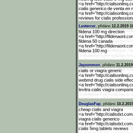
<a href="http://cialisonlinq.
cialis generico de venta en
<a href="http://cialisonlinq.
reviews for cialis profession
Lestercer
, přidáno
12.2.2019 1
fildena 100 mg direction
<a href="http://fildenaonl.c
fildena 50 canada
<a href="http://fildenaonl.c
fildena 100 mg
Jaysonmon
, přidáno
11.2.2019
cialis or viagra generic
<a href="http://cialisonlinq.
webmd drug cialis side effe
<a href="http://cialisonlinq.
levitra cialis viagra compari
DouglasFap
, přidáno
10.2.201
cheap cialis and viagra
<a href="http://cialisdxt.co
viagra cialis generico
<a href="http://cialisdxt.co
cialis 5mg tablets reviews