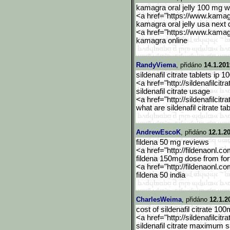
kamagra oral jelly 100 mg 
<a href="https://www.kama
kamagra oral jelly usa next 
<a href="https://www.kama
kamagra online
RandyViema
, přidáno
14.1.201
sildenafil citrate tablets ip 
<a href="http://sildenafilcitra
sildenafil citrate usage
<a href="http://sildenafilcitra
what are sildenafil citrate tab
AndrewEscoK
, přidáno
12.1.2
fildena 50 mg reviews
<a href="http://fildenaonl.c
fildena 150mg dose from for
<a href="http://fildenaonl.c
fildena 50 india
CharlesWeima
, přidáno
12.1.2
cost of sildenafil citrate 10
<a href="http://sildenafilcitra
sildenafil citrate maximum 