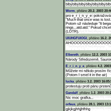
blbýblbýblbýblbýblbýblbýblb
Worm
, přidáno
20.2. 2003 20:4
pro e_r_i_n_y_e: pokražován
"Much that once was is lost
Potom už následuje "It began
rings...atd.atd." Pokud chc
(LOTR).
UIUHGFUIOGI
, přidáno
16.2. 2
AHOOOOOOOOOOOOO
Elbereth
, přidáno
12.2. 2003 1
Národy Středozemě, Sauron
E_r_i_n_y_e
, přidáno
4.2. 2003
Můžete mi někdo prosím říct
(Potom I smel it in the air)
lucka
, přidáno
3.2. 2003 16:05:
protestuju proti pánu prstenů
Gandalf
, přidáno
1.2. 2003 20:
Nic moc grafka...
orfeus
, přidáno
28.1. 2003 13:
gjkjkgjhhjjhfhhg