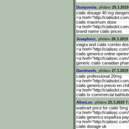
Dustyomita
, přidáno
29.3.2019
cialis dosage 40 mg danger
<a href="http://cialisdxt.co
cialis maximum dose
<a href="http://cialisdxt.co
brand name cialis prices
Josephmiz
, přidáno
28.3.2019
viagra and cialis combo do
<a href="http://cialisec.com
cialis generico online opinion
<a href="http://cialisec.com
generic cialis canadian ph
Davidneofs
, přidáno
27.3.2019
cialis professional 20mg
<a href="http://cialisdxt.co
cialis generico precio en chi
<a href="http://cialisdxt.co
cialis tv commercial bathtu
AllenLon
, přidáno
25.3.2019 7
walmart price for cialis 5mg
<a href="http://cialisec.com
cialis generico espaĂ±a pay
<a href="http://cialisec.com
cialis dosage uk