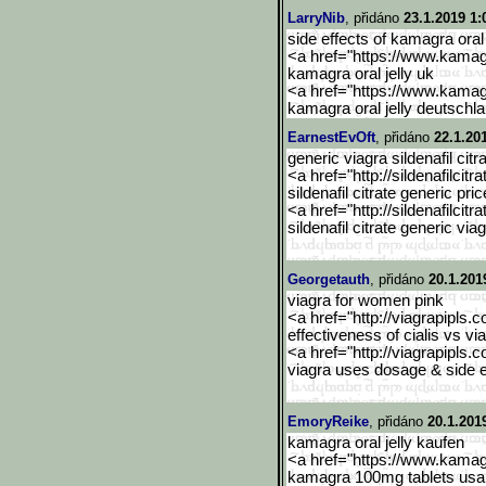
LarryNib
, přidáno
23.1.2019 1:
side effects of kamagra oral 
<a href="https://www.kama
kamagra oral jelly uk
<a href="https://www.kama
kamagra oral jelly deutschl
EarnestEvOft
, přidáno
22.1.20
generic viagra sildenafil cit
<a href="http://sildenafilcitra
sildenafil citrate generic pric
<a href="http://sildenafilcitra
sildenafil citrate generic vi
Georgetauth
, přidáno
20.1.201
viagra for women pink
<a href="http://viagrapipls.c
effectiveness of cialis vs vi
<a href="http://viagrapipls.c
viagra uses dosage & side ef
EmoryReike
, přidáno
20.1.201
kamagra oral jelly kaufen
<a href="https://www.kama
kamagra 100mg tablets usa