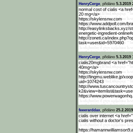
HenryCerge
, přidáno
5.3.2019 
normal cost of cialis <a hre
20 mg</a>
https://skylensnw.com
https://www.addpoll.com/b
r
http://easylinksbacks.xyz
/s
energetic-ingred
ient-online
http://zoneti.ca/index.ph
p?o
task=user&id=5970460
HenryCerge
, přidáno
5.3.2019 
cialis20mgbrand <a href="h
40mg</a>
https://skylensnw.com
http://lingmu.weblike.jp/
xoop
uid=1074243
http://www.tuscancountrys
t
k2&view=itemlist&task=use
https://www.powerwagonhq.
feeerarddax
, přidáno
25.2.2019
cialis over internet <a hre
cialis without a doctor's pre
https://hamannwilliamson9
.