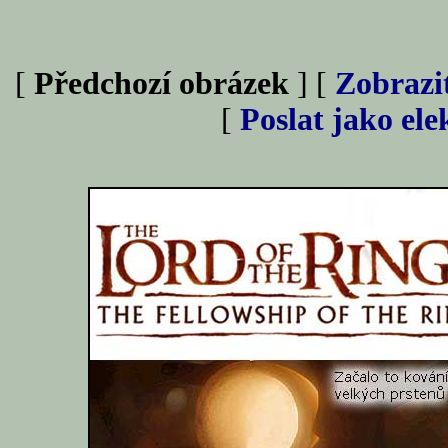
[
Předchozí obrázek
] [
Zobrazi
[
Poslat jako el