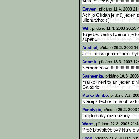
Máš to PěKNý!!!!!!!!!!!!!!!!!!!
Earwen
, přidáno
11.4. 2003 21
Ach jo Círdan je můj jeden z 
ulíznutýho:-((
Will
, přidáno
11.4. 2003 20:55:
To je bezvadný! Jenom je to
super...
Aredhel
, přidáno
26.3. 2003 16
Je to bezva jen mi tam chybí
Artamir
, přidáno
18.3. 2003 12
Nemam slov!!!!!!!!!!!!!!!!!!!!!!!!!
Sasheenka
, přidáno
10.3. 2003
marko: neni to ani jeden z n
Galadriel
Marko Bimbo
, přidáno
7.3. 20
Kterej z tech elfu na obrazku
Panstygia
, přidáno
26.2. 2003 
maj to ňáký rozmazaný.......
Worm
, přidáno
22.2. 2003 21:4
Proč blbýblbýblbý? Na víc
Loop
, přidáno
21.2. 2003 9:33: