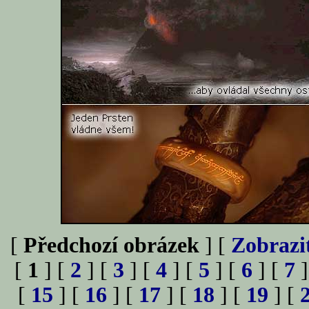
[
Předchozí obrázek
] [
Zobrazi
[
1
] [
2
] [
3
] [
4
] [
5
] [
6
] [
7
]
[
15
] [
16
] [
17
] [
18
] [
19
] [