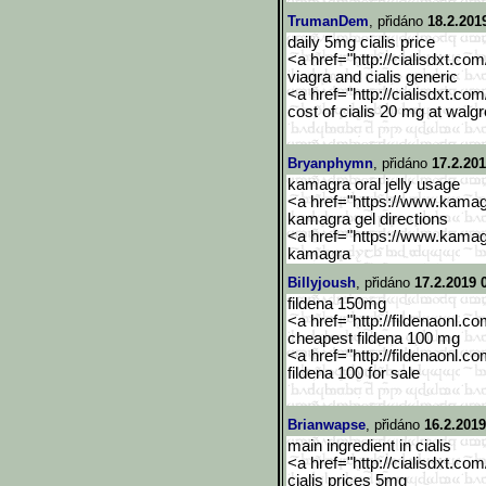
TrumanDem
, přidáno
18.2.201
daily 5mg cialis price
<a href="http://cialisdxt.co
viagra and cialis generic
<a href="http://cialisdxt.co
cost of cialis 20 mg at walg
Bryanphymn
, přidáno
17.2.201
kamagra oral jelly usage
<a href="https://www.kama
kamagra gel directions
<a href="https://www.kama
kamagra
Billyjoush
, přidáno
17.2.2019 
fildena 150mg
<a href="http://fildenaonl.c
cheapest fildena 100 mg
<a href="http://fildenaonl.c
fildena 100 for sale
Brianwapse
, přidáno
16.2.2019
main ingredient in cialis
<a href="http://cialisdxt.co
cialis prices 5mg