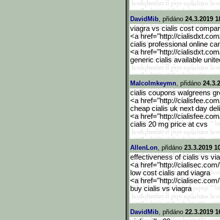
DavidMib
, přidáno
24.3.2019 1
viagra vs cialis cost compa
<a href="http://cialisdxt.co
cialis professional online 
<a href="http://cialisdxt.co
generic cialis available unit
Malcolmkeymn
, přidáno
24.3.
cialis coupons walgreens g
<a href="http://cialisfee.co
cheap cialis uk next day del
<a href="http://cialisfee.co
cialis 20 mg price at cvs
AllenLon
, přidáno
23.3.2019 1
effectiveness of cialis vs v
<a href="http://cialisec.com
low cost cialis and viagra
<a href="http://cialisec.com
buy cialis vs viagra
DavidMib
, přidáno
22.3.2019 1