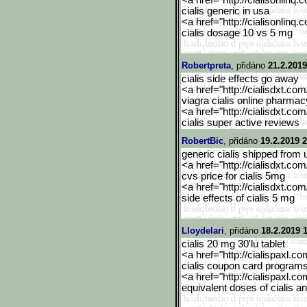
<a href="http://cialisonlinq.
cialis generic in usa
<a href="http://cialisonlinq.
cialis dosage 10 vs 5 mg
Robertpreta
, přidáno
21.2.2019
cialis side effects go away
<a href="http://cialisdxt.co
viagra cialis online pharmac
<a href="http://cialisdxt.co
cialis super active reviews
RobertBic
, přidáno
19.2.2019 2
generic cialis shipped from 
<a href="http://cialisdxt.co
cvs price for cialis 5mg
<a href="http://cialisdxt.co
side effects of cialis 5 mg
Lloydelari
, přidáno
18.2.2019 
cialis 20 mg 30'lu tablet
<a href="http://cialispaxl.co
cialis coupon card program
<a href="http://cialispaxl.co
equivalent doses of cialis a