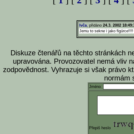
[
1
] [
2
] [
3
] [
4
] [
Ivča
, přidáno
24.3. 2002 18:49:
Jemu to sekne i jako figúrce!!!!
Diskuze čtenářů na těchto stránkách n
upravována. Provozovatel nemá vliv n
zodpovědnost. Vyhrazuje si však právo k
normám s
Jméno:
Přepiš heslo