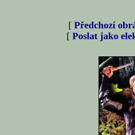
[
Předchozí obr
[
Poslat jako el