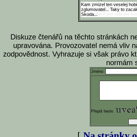
Kam zmizel ten veselej hobit
zglumovatel... Taky to zacal
Skoda...
Diskuze čtenářů na těchto stránkách n
upravována. Provozovatel nemá vliv n
zodpovědnost. Vyhrazuje si však právo k
normám s
Jméno:
Přepiš heslo
[
Na stránky o