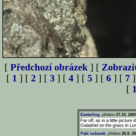
[
Předchozí obrázek
] [
Zobrazi
[
1
] [
2
] [
3
] [
4
] [
5
] [
6
] [
7
]
[
Easterling
, přidáno
27.10. 200
Far off, as in a little pictu
Galadriel on the grass in Lor
Pakl sušenek
, přidáno
26.8. 2