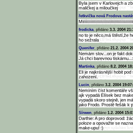
Byla jsem v Karlovejch a zb
maličkej a miloučkej
řetkvička nová Frodova nastáv
Miíííííííííííííííííííííííííííí
ííííííííííííí
frodicka
, přidáno
3.3. 2004 21:
no to je něco,má štěstí,že 
ho sežrala
Quenifer
, přidáno
21.2. 2004 2
Nemám slov...on je fakt dok
Já chci barevnou tiskárnu...:
Martinka
, přidáno
8.2. 2004 18
Eli je najkrásnější hobit 
zahození.
Lucin
, přidáno
3.2. 2004 19:07
Nemíním číst komentáře vše
ajk vypadá Elísek bez make-u
vypadá skoro stejně, jen má
jako Frodo. Prostě fešák k p
Sírwen
, přidáno
1.2. 2004 15:0
Darthie: A pro doprovod: žá
poloze a opovažte se nazna
make-upu! :)