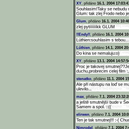
XY
, přidáno
16.1. 2004 17:03:4
Souhlasim!Taky se nebudu 
Glum: tak zlej Frodo nebo je
Glum
, přidáno
16.1. 2004 10:4
zlej pytííííííkk GLUM
!!Endy!!
, přidáno
16.1. 2004 10
Lúthien:souhlasim s tebou...
Lúthien
, přidáno
14.1. 2004 20
Do kina se nemaluju:o)
XY
, přidáno
13.1. 2004 14:57:5
Proc je takovej smutnej??Jes
duchu,probrecim celej film :
stenatko
, přidáno
11.1. 2004 1
Ale při nástupu na loď se m
ulevilo...
max
, přidáno
7.1. 2004 23:32:2
a ještě smutnější bude v Še
Samem a spol. ::((
elirwen
, přidáno
7.1. 2004 10:0
Ten je tak smutnej!!! :-( Chu
Nimrodel
, přidáno
7.1. 2004 7: