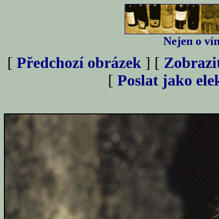
Nejen o vín
[
Předchozí obrázek
] [
Zobrazi
[
Poslat jako el