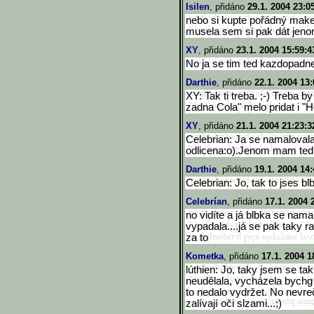
Isilen
, přidáno
29.1. 2004 23:0
nebo si kupte pořádný make
musela sem si pak dát jenom
XY
, přidáno
23.1. 2004 15:59:4
No ja se tim ted kazdopadne 
Darthie
, přidáno
22.1. 2004 13:
XY: Tak ti treba. ;-) Treba 
zadna Cola" melo pridat i "H
XY
, přidáno
21.1. 2004 21:23:3
Celebrian: Ja se namaloval
odlicena:o).Jenom mam ted
Darthie
, přidáno
19.1. 2004 14:
Celebrian: Jo, tak to jses blba
Celebrían
, přidáno
17.1. 2004 
no vidíte a já blbka se nama
vypadala....já se pak taky ra
za to
Kometka
, přidáno
17.1. 2004 1
lúthien: Jo, taky jsem se ta
neudělala, vycházela bychg
to nedalo vydržet. No nevre
zalívají oči slzami...;)