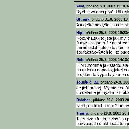
Aset
, přidáno
3.9. 2003 19:01:4
Rychle všichni pryč! Utíkejte
Glumík
, přidáno
31.8. 2003 13
A to ještě neslyšeli nás Hipi,
Hipi
, přidáno
25.8. 2003 19:23:
Rob:Aha,tak to jste jak my. :
A myslela jsem že na střední
mírně oslabí,ale je to spíš je
šoufák:taky?Ach jo...to bude
Rob
, přidáno
25.8. 2003 14:18:
Hipi:Chodíme jak stádo, ale
na tu fotku napadlo, jakej
projdem to vypadá jako po ú
šoufák č. B2
, přidáno
24.8. 20
Je jich málo:). My sice na š
co děláme je myslím zhruba 
Balahen
, přidáno
20.8. 2003 20
Není jich trochu moc? nemys
Therru
, přidáno
20.8. 2003 20:
Taky bych řekla, zvlášť po 
nevypadalo efektně...a ten 