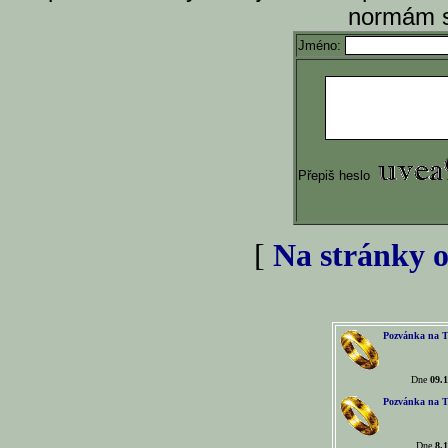
normám s
Jméno:
Přepiš heslo
[
Na stránky o
Pozvánka na T
Dne
09.1
Pozvánka na T
Dne
8.1