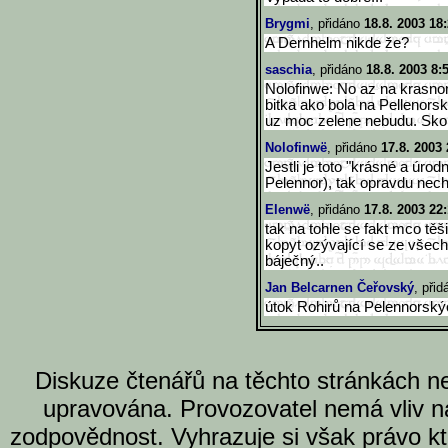
Brygmi
, přidáno
18.8. 2003 18
A Dernhelm nikde že?
saschia
, přidáno
18.8. 2003 8:
Nolofinwe: No az na krasn
bitka ako bola na Pellenors
uz moc zelene nebudu. Sko
Nolofinwë
, přidáno
17.8. 2003 
Jestli je toto "krásné a úro
Pelennor), tak opravdu nechc
Elenwë
, přidáno
17.8. 2003 22
tak na tohle se fakt mco těš
kopyt ozývající se ze vše
báječný..
Jan Belcarnen Čeřovský
, při
útok Rohirů na Pelennorský
Diskuze čtenářů na těchto stránkách n
upravována. Provozovatel nemá vliv n
zodpovědnost. Vyhrazuje si však právo k