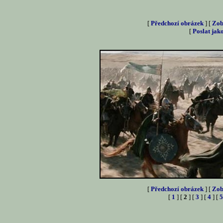
[
Předchozí obrázek
] [
Zob
[
Poslat jak
[
Předchozí obrázek
] [
Zob
[
1
] [
2
] [
3
] [
4
] [
5