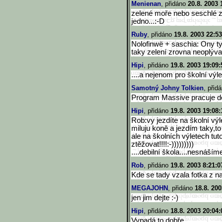
Menienan
, přidáno
20.8. 2003 
zelené moře nebo seschlé za
jedno...:-D
Ruby
, přidáno
19.8. 2003 22:53
Nolofinwë + saschia: Ony t
taky zelení zrovna neoplýval
Hipi
, přidáno
19.8. 2003 19:09:
....a nejenom pro školní výlet
Samotný Johny Tolkien
, přid
Program Massive pracuje do
Hipi
, přidáno
19.8. 2003 19:08:
Rob:vy jezdíte na školní výl
miluju koně a jezdím taky,to 
ale na školních výletech tut
ztěžovat!!!!:-)))))))))
....debilní škola....nesnášíme
Rob
, přidáno
19.8. 2003 8:21:0
Kde se tady vzala fotka z n
MEGAJOHN
, přidáno
18.8. 200
jen jim dejte :-)
Hipi
, přidáno
18.8. 2003 20:04:
Vypadá to dobře...