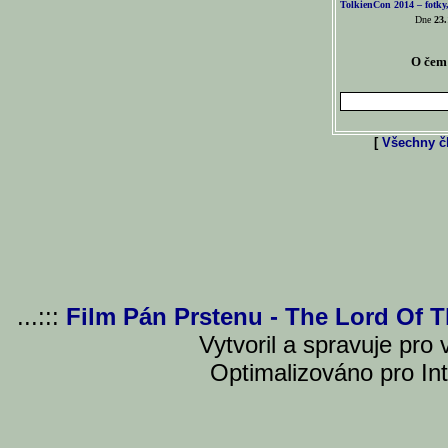
TolkienCon 2014 – fotky,
Dne
23.
O čem 
[
Všechny čl
...:::
Film Pán Prstenu - The Lord Of 
Vytvoril a spravuje pro
Optimalizováno pro Int