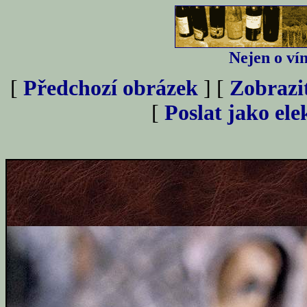
Nejen o vín
[
Předchozí obrázek
] [
Zobrazi
[
Poslat jako el