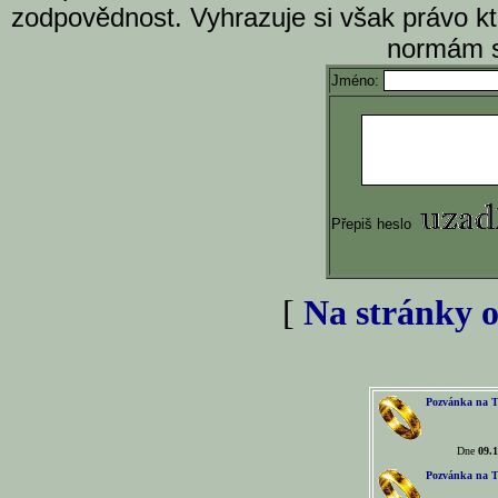
zodpovědnost. Vyhrazuje si však právo k
normám s
Jméno:
Přepiš heslo
[
Na stránky o
Pozvánka na T
Dne
09.1
Pozvánka na T