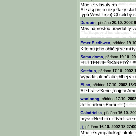
Moc je..vlasaty :o)
Ale aspon to nie je taky sl
typu Westlife :o) Chceli by s
Durduin
, přidáno
20.10. 2002 9
Maš naprostou pravdu! ty v
Emer Eledhwen
, přidáno
19.10
K tomu jeho obličeji se mi 
Sama doma
, přidáno
19.10. 20
FUJ TEN JE ŠKAREDÝ !!!!!
Ketchup
, přidáno
17.10. 2002 
Vypadá jak nějakej blbej viki
Elian
, přidáno
17.10. 2002 13:
Ale hral v Xene , najprv Am
wooloong
, přidáno
17.10. 200
Je to pěknej Eomer. :-)
Galadrielka
, přidáno
16.10. 20
myssi:Nechci nic tvrdit ale
jj
, přidáno
16.10. 2002 18:27:0
Mně je sympatickej, takhle 