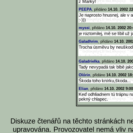
z Marky!
PEEPA
, přidáno
14.10. 2002 2
Je naprosto hnusnej, ale v a
:-)))
myssi
, přidáno
14.10. 2002 20:
je roztomilej, mě se líbil už
Galadhrim
, přidáno
14.10. 200
Trocha úsměvu by neuškodi
Galadrielka
, přidáno
14.10. 20
Tady nevypadá tak blbě jako
Olórin
, přidáno
14.10. 2002 18
Škoda toho knírku,škoda...
Elian
, přidáno
14.10. 2002 9:00
Keď odhliadnem tú trápnu n
pekný chlapec.
Diskuze čtenářů na těchto stránkách n
upravována. Provozovatel nemá vliv n