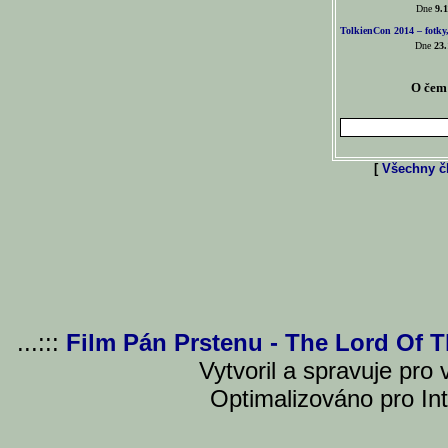
Dne
9.1
TolkienCon 2014 – fotky,
Dne
23.
O čem 
[
Všechny čl
...:::
Film Pán Prstenu - The Lord Of 
Vytvoril a spravuje pro
Optimalizováno pro Int