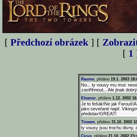
[
Předchozí obrázek
] [
Zobrazi
[
1
Raume
, přidáno
19.1. 2003 18:
No... ty vousy mu moc nese
zastřihnout... Ale jinak dobrý
Eleanor
, přidáno
1.12. 2002 16
Je to fešák!Ne jak Farouš!A
jako seveřané např. Vikingo
představ!GREAT!
Tinwen
, přidáno
31.10. 2002 1
ty vousy jsou trochu divny, a
Cicus
, přidáno
21.10. 2002 23: