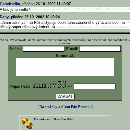
Galadrielka
, přidáno
26.10. 2002 11:40:07
A kdo je to vedle?
Depy
, přidáno
25.10. 2002 10:49:24
...Sam asi myslí na Růžu...typuju podle toho zasněného výrazu...nebo má
nějaký super dýmkový koření :o)
ována. Provozovatel nemá vliv na obsah jednotlivých příspěvků a nenese za ně zodpovědnost. 
chování.
Jméno:
E-mail:
Komentář:
-->
Přepiš heslo
[
Na stránky o filmu Pán Prstenů
]
Pozvánka na TolkienCon 2024