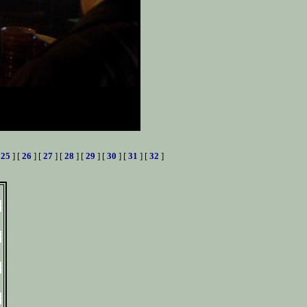
[
25
] [
26
] [
27
] [
28
] [
29
] [
30
] [
31
] [
32
]