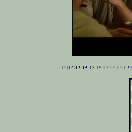
[
1
] [
2
] [
3
] [
4
] [
5
] [
6
] [
7
] [
8
] [
9
] [
10