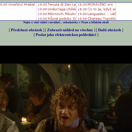
Nejen o víně vážně i nevážně... ochutnávky v Praze a blízkém okolí
[
Předchozí obrázek
] [
Zobrazit náhled na všechny
] [
Další obrázek
]
[
Poslat jako elektronickou pohlednici
]