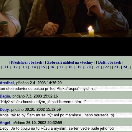
[
Předchozí obrázek
] [
Zobrazit náhled na všechny
] [
Další obrázek
]
] [
11
] [
12
] [
13
] [
14
] [
15
] [
16
] [
17
] [
18
] [
19
] [
20
] [
21
] [
22
] [
23
] [
24
] 
Aredhel
, přidáno
2.4. 2003 14:36:20
ten stou odevřenou pusou je Ted Pískař.aspoň myslim...
Dagis
, přidáno
7.3. 2003 15:02:16
"Když v báru houstne dým, já nad likérem sním..."
Depy
, přidáno
30.10. 2002 15:32:59
Angel:tak to by Sam musel být asi po mamince...nebo souseda :o)
Angel
, přidáno
26.10. 2002 20:32:59
Depy: Já to tipuju na tu Růžu a myslim, že ten vedle bude jeho fotr