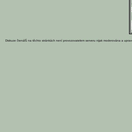
Diskuze čtenářů na těchto stránkách není provozovatelem serveru nijak moderována a uprav