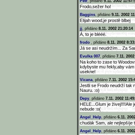
Petr
, přidáno
9.11. 2002 11:57:
Frodo,sežer ho!
Baggins
, přidáno
9.11. 2002 11
Elijah wood,je prostě blbej
jj
, přidáno
8.11. 2002 21:20:14
Á, to je blééé.
frodo
, přidáno
8.11. 2002 8:33
Já se asi neudržím... Za Sam
Evulka 007
, přidáno
7.11. 2002
Na koho to zase to Woodovsk
kdybyste mu řekly,aby vám 
usekne!
Vicana
, přidáno
7.11. 2002 15:
Jestli se Frodo neudrží ta
Nauru. :o)
Depy
, přidáno
7.11. 2002 11:49
HELE...Glum je živej!!!!Ale 
nebude :o(
Angel_Help
, přidáno
6.11. 200
chudák Sam, ale nejlepšíje
Angel_Help
, přidáno
6.11. 200