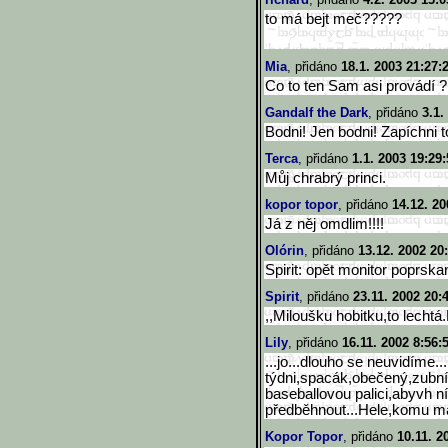
to má bejt meč?????
Mia
, přidáno
18.1. 2003 21:27:
Co to ten Sam asi provádí ?
Gandalf the Dark
, přidáno
3.1.
Bodni! Jen bodni! Zapíchni 
Terca
, přidáno
1.1. 2003 19:29:
Můj chrabrý princi.
kopor topor
, přidáno
14.12. 20
Já z něj omdlim!!!!
Olórin
, přidáno
13.12. 2002 20
Spirit: opět monitor poprska
Spirit
, přidáno
23.11. 2002 20:
,,Miloušku hobitku,to lecht
Lily
, přidáno
16.11. 2002 8:56:
...jo...dlouho se neuvidíme...
týdni,spacák,obečený,zubní 
baseballovou palici,abyvh ní 
předběhnout...Hele,komu má
Kopor Topor
, přidáno
10.11. 2