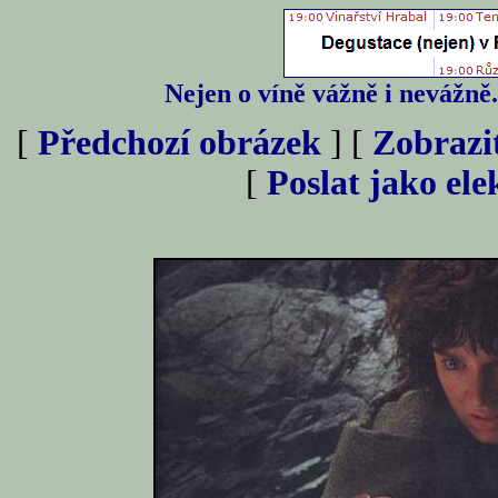
Nejen o víně vážně i nevážně
[
Předchozí obrázek
] [
Zobrazi
[
Poslat jako el