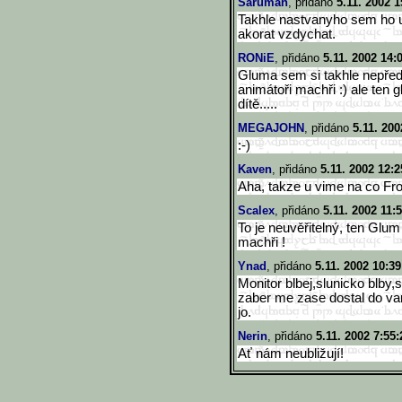
Saruman
, přidáno
5.11. 2002 1
Takhle nastvanyho sem ho u
akorat vzdychat.
RONiE
, přidáno
5.11. 2002 14:
Gluma sem si takhle nepřed
animátoři machři :) ale ten
dítě.....
MEGAJOHN
, přidáno
5.11. 200
:-)
Kaven
, přidáno
5.11. 2002 12:2
Aha, takze u vime na co Frodo
Scalex
, přidáno
5.11. 2002 11:
To je neuvěřitelný, ten Glum
machři !
Ynad
, přidáno
5.11. 2002 10:39
Monitor blbej,slunicko blby,
zaber me zase dostal do varu
jo.
Nerin
, přidáno
5.11. 2002 7:55:
Ať nám neubližují!