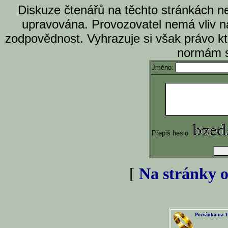
Diskuze čtenářů na těchto stránkách n
upravována. Provozovatel nemá vliv n
zodpovědnost. Vyhrazuje si však právo k
normám s
Jméno:
Přepiš heslo
[
Na stránky o
Pozvánka na T