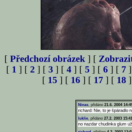
[
Předchozí obrázek
] [
Zobrazi
[
1
] [
2
] [
3
] [
4
] [
5
] [
6
] [
7
]
[
15
] [
16
] [
17
] [
18
]
Ninas
, přidáno
21.6. 2004 14:4
richard: Nie, to je špáradlo 
luklie
, přidáno
27.2. 2003 15:4
no nazdar chudinka glum u
richard
, přidáno
4.2. 2003 13:0