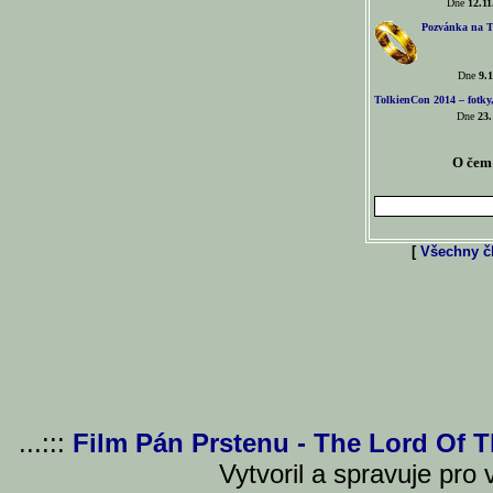
Dne
12.11
Pozvánka na T
Dne
9.1
TolkienCon 2014 – fotky,
Dne
23.
O čem 
[
Všechny čl
...:::
Film Pán Prstenu - The Lord Of 
Vytvoril a spravuje pro