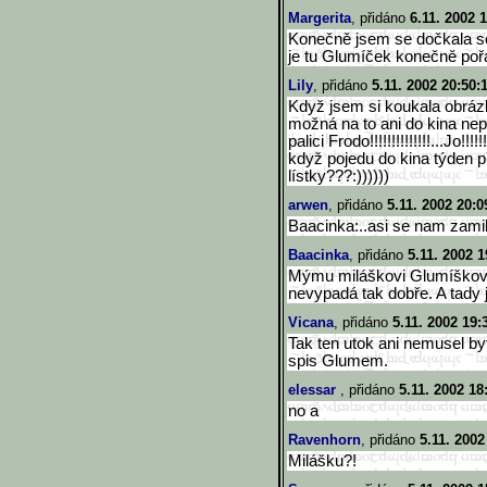
Margerita
, přidáno
6.11. 2002 
Konečně jsem se dočkala sc
je tu Glumíček konečně pořá
Lily
, přidáno
5.11. 2002 20:50:
Když jsem si koukala obrázk
možná na to ani do kina nep
palici Frodo!!!!!!!!!!!!!!...Jo!!!!!!
když pojedu do kina týden p
lístky???:))))))
arwen
, přidáno
5.11. 2002 20:0
Baacinka:..asi se nam zamilo
Baacinka
, přidáno
5.11. 2002 1
Mýmu miláškovi Glumíškovi 
nevypadá tak dobře. A tady
Vicana
, přidáno
5.11. 2002 19:
Tak ten utok ani nemusel by
spis Glumem.
elessar
, přidáno
5.11. 2002 18
no a
Ravenhorn
, přidáno
5.11. 2002
Milášku?!