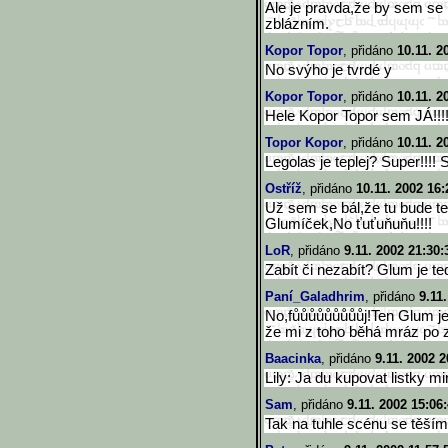
Ale je pravda,že by sem se m
zblázním.
Kopor Topor
, přidáno
10.11. 2
No svýho je tvrdé y
Kopor Topor
, přidáno
10.11. 2
Hele Kopor Topor sem JÁ!!!!V
Topor Kopor
, přidáno
10.11. 2
Legolas je teplej? Super!!!! 
Ostříž
, přidáno
10.11. 2002 16:
Už sem se bál,že tu bude te
Glumíček,No ťuťuňuňu!!!!
LoR
, přidáno
9.11. 2002 21:30:
Zabít či nezabít? Glum je t
Paní_Galadhrim
, přidáno
9.11
No,fůůůůůůůůůj!Ten Glum je
že mi z toho běhá mráz po z
Baacinka
, přidáno
9.11. 2002 2
Lily: Ja du kupovat listky m
Sam
, přidáno
9.11. 2002 15:06
Tak na tuhle scénu se těším 