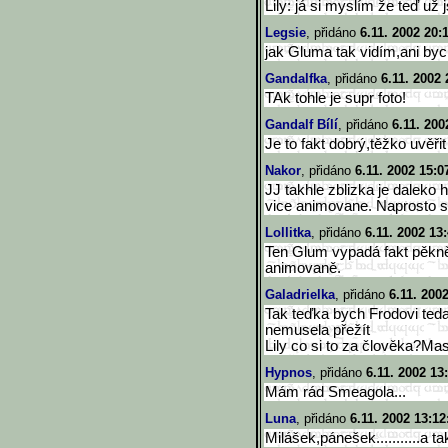
Lily: já si myslím že teď už
Legsie
, přidáno
6.11. 2002 20:
jak Gluma tak vidím,ani byc
Gandalfka
, přidáno
6.11. 2002 
TAk tohle je supr foto!
Gandalf Bílí
, přidáno
6.11. 200
Je to fakt dobrý,těžko uvěř
Nakor
, přidáno
6.11. 2002 15:0
JJ takhle zblizka je daleko 
vice animovane. Naprosto s
Lollitka
, přidáno
6.11. 2002 13
Ten Glum vypadá fakt pěkn
animovaně.
Galadrielka
, přidáno
6.11. 200
Tak teďka bych Frodovi teda 
nemusela přežít
Lily co si to za člověka?M
Hypnos
, přidáno
6.11. 2002 13
Mám rád Smeagola...
Luna
, přidáno
6.11. 2002 13:12
Milášek,pánešek...........a ta