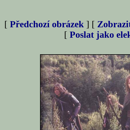
[
Předchozí obrázek
] [
Zobrazi
[
Poslat jako el