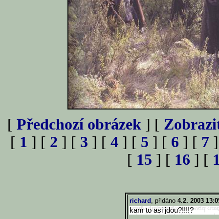
[
Předchozí obrázek
] [
Zobrazi
[
1
] [
2
] [
3
] [
4
] [
5
] [
6
] [
7
]
[
15
] [
16
] [
richard
, přidáno
4.2. 2003 13:0
kam to asi jdou?!!!!?