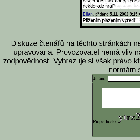
nevim.Ale jinak dobry.Toho,
nekdo kde hral?
Elian
, přidáno
5.11. 2002 9:15:
Plížením plazením vpred!
Diskuze čtenářů na těchto stránkách n
upravována. Provozovatel nemá vliv n
zodpovědnost. Vyhrazuje si však právo k
normám s
Jméno:
Přepiš heslo