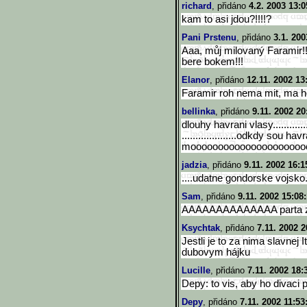
richard
, přidáno
4.2. 2003 13:0
kam to asi jdou?!!!!?
Pani Prstenu
, přidáno
3.1. 200
Aaa, můj milovaný Faramir!!
bere bokem!!!
Elanor
, přidáno
12.11. 2002 13
Faramir roh nema mit, ma ho
bellinka
, přidáno
9.11. 2002 20
dlouhy havrani vlasy...............
....................odkdy sou ha
mooooooooooooooooooooooooooo
jadzia
, přidáno
9.11. 2002 16:1
....udatne gondorske vojsko.
Sam
, přidáno
9.11. 2002 15:08
AAAAAAAAAAAAAA parta z
Ksychtak
, přidáno
7.11. 2002 2
Jestli je to za nima slavnej I
dubovym hájku
Lucille
, přidáno
7.11. 2002 18:
Depy: to vis, aby ho divaci 
Depy
, přidáno
7.11. 2002 11:53