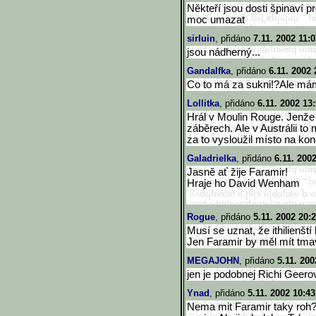
Někteří jsou dosti špinaví p
moc umazat
sirluin
, přidáno
7.11. 2002 11:
jsou nádherný...
Gandalfka
, přidáno
6.11. 2002 
Co to má za sukni!?Ale má
Lollitka
, přidáno
6.11. 2002 13
Hrál v Moulin Rouge. Jenže h
záběrech. Ale v Austrálii to
za to vysloužil místo na ko
Galadrielka
, přidáno
6.11. 200
Jasně ať žije Faramir!
Hraje ho David Wenham
Rogue
, přidáno
5.11. 2002 20:
Musí se uznat, že ithilienští 
Jen Faramir by měl mít tmavš
MEGAJOHN
, přidáno
5.11. 200
jen je podobnej Richi Geerov
Ynad
, přidáno
5.11. 2002 10:43
Nema mit Faramir taky roh?