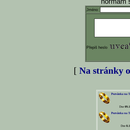
normám s
Jméno:
Přepiš heslo
[
Na stránky o
Pozvánka na T
Dne
09.1
Pozvánka na T
Dne
8.1