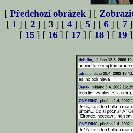
[
Předchozí obrázek
] [
Zobrazi
[
1
] [
2
] [
3
] [
4
] [
5
] [
6
] [
7
]
[
15
] [
16
] [
17
] [
18
] [
19
]
debilka
, přidáno
12.3. 2006 10
aspirin to je muj kamarad-
adri
, přidáno
29.4. 2002 18:43
asi ho bolí hlava
Janak
, přidáno
3.4. 2002 16:19
teda lidi, vy hlasite, ja umru,
ONE RING
, přidáno
1.4. 2002 
Ježiš, co s tou holkou mám
přitom... Co si počnu? Á'' G
"Elronde, neotravuj, nejsem 
ONE RING
, přidáno
1.4. 2002 
Ježiš, co s tou holkou mám