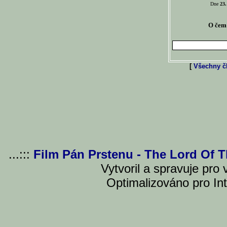
Dne
23.
O čem 
[
Všechny čl
...:::
Film Pán Prstenu - The Lord Of 
Vytvoril a spravuje pro
Optimalizováno pro Int