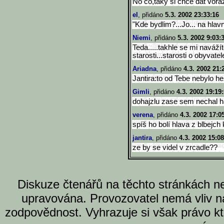
No co,taky si chce dat voraz
el
, přidáno
5.3. 2002 23:33:16
"Kde bydlim?...Jo... na hlavn
Niemi
, přidáno
5.3. 2002 9:03:
Teda.....takhle se mi navážít
starosti...starosti o obyvat
Ariadna
, přidáno
4.3. 2002 21:
Jantira:to od Tebe nebylo hez
Gimli
, přidáno
4.3. 2002 19:19
dohajzlu zase sem nechal h
verena
, přidáno
4.3. 2002 17:0
spíš ho bolí hlava z blbejch
jantira
, přidáno
4.3. 2002 15:08
ze by se videl v zrcadle??
Diskuze čtenářů na těchto stránkách n
upravována. Provozovatel nemá vliv n
zodpovědnost. Vyhrazuje si však právo k