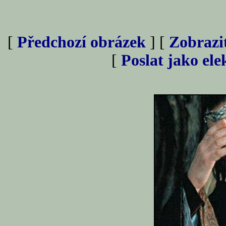
[
Předchozí obrázek
] [
Zobrazi
[
Poslat jako el