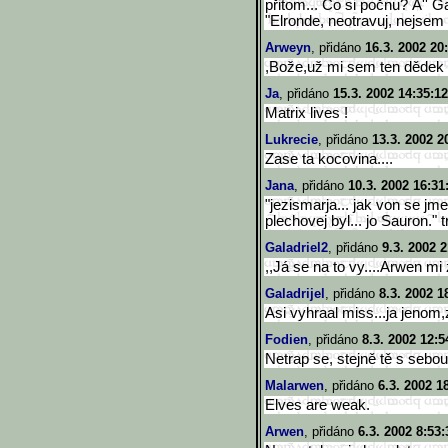
přitom... Co si počnu? Á'' G
"Elronde, neotravuj, nejsem 
Arweyn
, přidáno
16.3. 2002 20
,Bože,už mi sem ten dědek 
Ja
, přidáno
15.3. 2002 14:35:12
Matrix lives !
Lukrecie
, přidáno
13.3. 2002 2
Zase ta kocovina....
Jana
, přidáno
10.3. 2002 16:31
"jezismarja... jak von se jm
plechovej byl... jo Sauron." tr
Galadriel2
, přidáno
9.3. 2002 2
,,Já se na to vy....Arwen mi
Galadrijel
, přidáno
8.3. 2002 1
Asi vyhraal miss...ja jenom
Fodien
, přidáno
8.3. 2002 12:5
Netrap se, stejně tě s seb
Malarwen
, přidáno
6.3. 2002 1
Elves are weak.
Arwen
, přidáno
6.3. 2002 8:53: