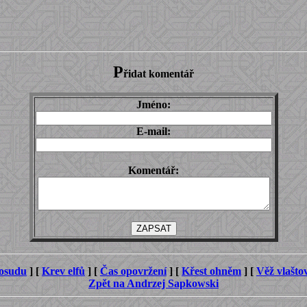
P
řidat komentář
Jméno:
E-mail:
Komentář:
osudu
]
[
Krev elfů
]
[
Čas opovržení
]
[
Křest ohněm
]
[
Věž vlašto
Zpět na Andrzej Sapkowski