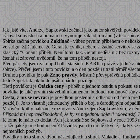
Jak jistě víte, Andrzej Sapkowski začínal jako autor skvělých povídek 
rýsovat souvislosti a pomalu se vynořuje základ románu (v této sbírce
Sbírka začíná povídkou
Zaklínač
- vůbec prvním příběhem o nelidské
ve strigu. Zjišťujeme, že Geralt je cynik, nebere si žádné servítky se
klasický "Conan" příběh. Není tomu tak. Geralt nedělá nic bez rozmys
čtenář si zároveň uvědomil, že na tom příběh nestojí.
Před pár lety jsem zakoupil balík starších IKARIí a právě v jedné z nic
sbírce). Přečetl jsem i tuto povídku a o den později utratil téměř všech
Druhou povídku je pak
Zrno pravdy
. Mistrně převyprávěná pohádka "
Je to Sapek tak jak bude psát o pár let později.
Třetí povídkou je
Otázka ceny
- příběh o jednom osudu a pokusu se m
povídka je také prvním stavebním kamenem budoucí románové ságy - p
Cesta, z níž se nevrací
je povídkou poslední a odlišnou od třech pře
později). Je to vlastně jednoduchý příběh o boji s čarodějným odpadl
V závěru knihy naleznete rozhovor s Andrzejem Sapkowským, v němž 
Připadá mi nepravděpodobné, že by se najednou objevil "slovanský To
K tomu je málo co dodat. Ach jak strašně se Sapkowski v roce 1993 m
Takže jaké je mé hodnocení? Povídky jsou to určitě skvělé, i když se v
nejmenších pochyb.
Povídky z této sbírky, dvou následujících a sbírek Maladie a
Tandarad