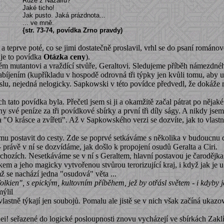
Růže z Nazairu?
Jaké ticho!
Jak pusto. Jaká prázdnota...
... ve mně.
{str. 73-74, povídka Zrno pravdy)
a teprve poté, co se jimi dostatečně proslavil, vrhl se do psaní románov
 je to povídka
Otázka ceny
).
m mutantovi a vraždící stvůře, Geraltovi. Sledujeme příběh námezdné
 zabíjením (kupříkladu v hospodě odrovná tři týpky jen kvůli tomu, aby 
lu, nejedná nelogicky. Sapkowski v této povídce předvedl, že dokáže mi
h tato povídka byla. Přečetl jsem si ji a okamžitě začal pátrat po nějaké
ny své peníze za tři povídkové sbírky a první tři díly ságy. A nikdy jsem
O krásce a zvířeti". Až v Sapkowského verzi se dozvíte, jak to vlastně 
u postavit do cesty. Zde se poprvé setkáváme s několika v budoucnu dů
rávě v ní se dozvídáme, jak došlo k propojení osudů Geralta a Ciri.
dchozích. Nesetkáváme se v ní s Geraltem, hlavní postavou je čarodě
íkem a jeho magicky vytvořenou stvůrou terorizující kraj, i když jak j
se nachází jedna "osudová" věta ...
lkien", s epickým, kultovním příběhem, jež by otřásl světem - i kdyby 
ýlil
lastně týkají jen soubojů. Pomalu ale jistě se v nich však začíná ukazo
ei!
seřazené do logické posloupnosti
znovu vycházejí ve sbírkách Zaklín