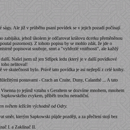
é ságy. Ale již v průběhu psaní povídek se v jejich pozadí počínají
ho zabijáka, jehož úkolem je odčarovat královu dcerku přeměněnou
upoutal pozornost). Z tohoto popisu by se mohlo zdát, že jde o
strně popisovat souboje, smrt a "vyhřezlé vnitřnosti", ale každý
 další. Našel jsem už jen Střípek ledu (který je v další povídkové
 toho nelitoval!
ve skutečnosti bylo. Právě tato povídka je asi nejlepší z celé knihy.
ležitými postavami - Crach an Craite, Duny, Calanthé ... A tato
jka Visenna (o jejímž vztahu s Geraltem se dozvíme mnohem, mnohem
e u Sapkowského zvykem, příběh trochu netradiční.
jen světem ležícím východně od Odry.
vat směr, kterým Sapkowski půjde později, a za přečtení stojí bez
ač I. a Zaklínač II.