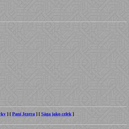
vky
]
[
Paní Jezera
]
[
Sága jako celek
]