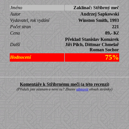
Jméno
Zaklínač: Stříbrný meč
Autor
Andrzej Sapkowski
Vydavatel, rok vydání
Winston Smith, 1993
Počet stran
221
Cena
89,- Kč
Překlad Stanislav Komárek
Další
Jiří Pilch, Dittmar Chmelař
Roman Sochor
75%
Hodnocení
Komentáře k Stříbrnému meči (a této recenzi)
(Přidali jste záznam a není tu? Zkuste
obnovit
obsah stránky)