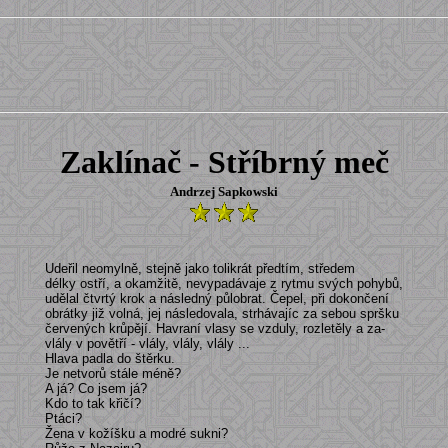
Zaklínač - Stříbrný meč
Andrzej Sapkowski
Udeřil neomylně, stejně jako tolikrát předtím, středem
délky ostří, a okamžitě, nevypadávaje z rytmu svých pohybů,
udělal čtvrtý krok a následný půlobrat. Čepel, při dokončení
obrátky již volná, jej následovala, strhávajíc za sebou spršku
červených krůpějí. Havraní vlasy se vzduly, rozletěly a za-
vlály v povětří - vlály, vlály, vlály ...
Hlava padla do štěrku.
Je netvorů stále méně?
A já? Co jsem já?
Kdo to tak křičí?
Ptáci?
Žena v kožíšku a modré sukni?