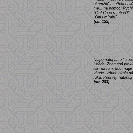
okamžitě si otřela obl
me... na pomoc! Rychl
"Ciri! Co je s tebou?"
"Oni umírají!"
{str. 155}
"Zapamatuj si to," zop
i Věda. Znamená prokl
leží na tom, kdo magii
všude. Všude okolo ná
ruku. Podívej, natahuji
{str. 283}