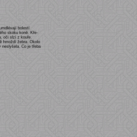
umdlévají bolestí
dého skoku koně. Kře-
 oči slzí z kouře.
ivě hmoždí žebra. Okolo
y neslyšela. Co je třeba