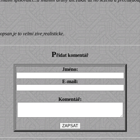
opsan,je to velmi zive,realisticke.
P
řidat komentář
Jméno:
E-mail:
Komentář: