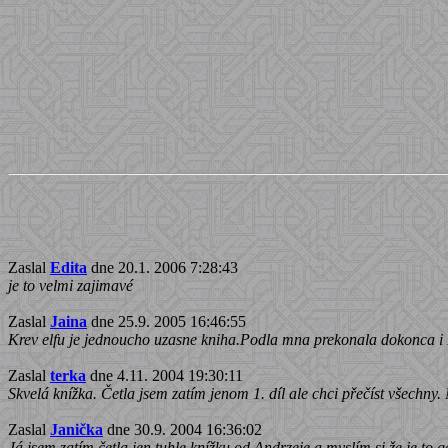
Zaslal
Edita
dne 20.1. 2006 7:28:43
je to velmi zajimavé
Zaslal
Jaina
dne 25.9. 2005 16:46:55
Krev elfu je jednoucho uzasne kniha.Podla mna prekonala dokonca i
Zaslal
terka
dne 4.11. 2004 19:30:11
Skvelá knížka. Četla jsem zatím jenom 1. díl ale chci přečíst všechny.
Zaslal
Janička
dne 30.9. 2004 16:36:02
Já jsem zatím četla jen tuhle knížku od Andrzeje a myslím si že je to g