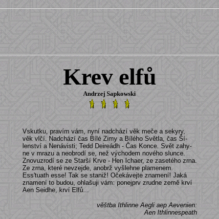
Krev elfů
Andrzej Sapkowski
Vskutku, pravím vám, nyní nadchází věk meče a sekyry,
věk vlčí. Nadchází čas Bílé Zimy a Bílého Světla, čas Ší-
lenství a Nenávisti; Tedd Deireádh - Čas Konce. Svět zahy-
ne v mrazu a neobrodí se, než východem nového slunce.
Znovuzrodí se ze Starší Krve - Hen Ichaer, ze zasetého zrna.
Ze zrna, které nevzejde, anobrž vyšlehne plamenem.
Ess'tuath esse! Tak se staniž! Očekávejte znamení! Jaká
znamení to budou, ohlašuji vám: ponejprv zrudne země krví
Aen Seidhe, krví Elfů...
věštba Ithlinne Aegli aep Aevenien:
Aen Ithlinnespeath