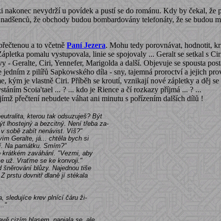
ki nakonec nevydrží u povídek a pustí se do románu. Kdy by čekal, že p
íce nadšenců, že obchody budou bombardovány telefonáty, že se budou mu
 přečtenou a to včetně
Paní Jezera
. Mohu tedy porovnávat, hodnotit, kri
pletka pomalu vystupovala, linie se spojovaly ... Geralt se setkal s Cir
 Geralte, Ciri, Yennefer, Marigolda a další. Objevuje se spousta postav
 je jedním z pilířů Sapkowského díla - sny, tajemná proroctví a jejich p
, kým je vlastně Ciri. Příběh se kroutí, vznikají nové zápletky a děj se d
stáním Scoia'tael ... ? ... kdo je Rience a čí rozkazy příjmá ... ? ...
jímž přečtení nebudete váhat ani minutu s pořízením dalších dílů !
eutralita, kterou tak odsuzuješ? Být
t lhostejný a bezcitný. Není třeba za-
í v sobě zabít nenávist. Víš?"
ím Geralte, já... chtěla bych si
ůží. Na památku. Smím?"
 po krátkém zaváhání. "Vezmi, aby
e už. Vraťme se ke konvoji."
pod šněrování blůzy. Najednou tiše
 Z prstu dovnitř dlaně jí stékala
, sledujíce krev plnící čáru ži-
.."
kavě cizím hlasem, napjala se, ale