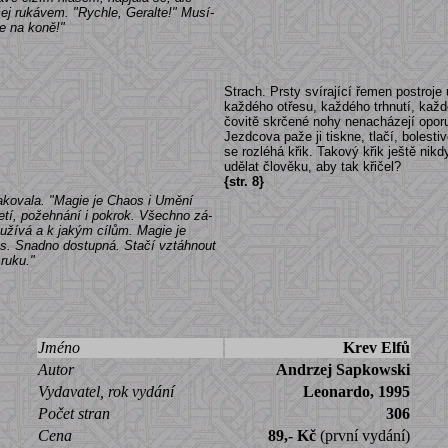
ičej rukávem. "Rychle, Geralte!" Musí-
e na koně!"
Strach. Prsty svírající řemen postroje 
každého otřesu, každého trhnutí, kaž
čovitě skrčené nohy nenacházejí oporu,
Jezdcova paže ji tiskne, tlačí, bolest
se rozléhá křik. Takový křik ještě nikd
udělat člověku, aby tak křičel?
{str. 8}
akovala. "Magie je Chaos i Umění
etí, požehnání i pokrok. Všechno zá-
 užívá a k jakým cílům. Magie je
s. Snadno dostupná. Stačí vztáhnout
 ruku."
Jméno
Krev Elfů
Autor
Andrzej Sapkowski
Vydavatel, rok vydání
Leonardo, 1995
Počet stran
306
Cena
89,- Kč
(první vydání)