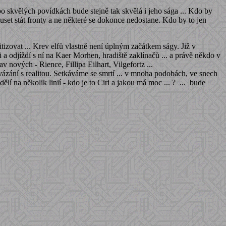
o skvělých povídkách bude stejně tak skvělá i jeho sága ... Kdo by
set stát fronty a ne některé se dokonce nedostane. Kdo by to jen
tizovat ... Krev elfů vlastně není úplným začátkem ságy. Již v
i a odjíždí s ní na Kaer Morhen, hradiště zaklínačů ... a právě někdo v
 nových - Rience, Fillipa Eilhart, Vilgefortz ...
rovázání s realitou. Setkáváme se smrtí ... v mnoha podobách, ve snech
ělí na několik linií - kdo je to Ciri a jakou má moc ... ? ... bude