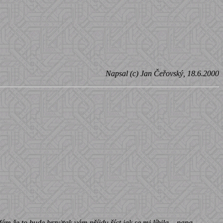
Napsal (c) Jan Čeřovský, 18.6.2000
ám že to bude brzy)tak vám příjdu říct jak se mi líbila....papa