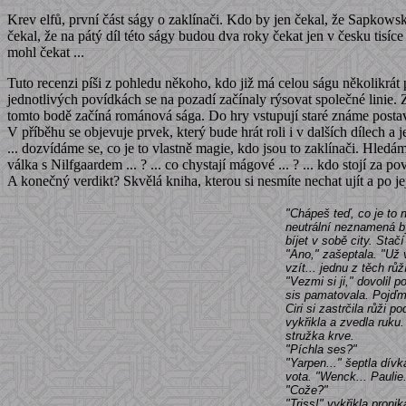
Krev elfů, první část ságy o zaklínači. Kdo by jen čekal, že Sapkows
čekal, že na pátý díl této ságy budou dva roky čekat jen v česku tis
mohl čekat ...
Tuto recenzi píši z pohledu někoho, kdo již má celou ságu několikrát
jednotlivých povídkách se na pozadí začínaly rýsovat společné linie. Zá
tomto bodě začíná románová sága. Do hry vstupují staré známe postavy -
V příběhu se objevuje prvek, který bude hrát roli i v dalších dílech a
... dozvídáme se, co je to vlastně magie, kdo jsou to zaklínači. Hledáme
válka s Nilfgaardem ... ? ... co chystají mágové ... ? ... kdo stojí za pov
A konečný verdikt? Skvělá kniha, kterou si nesmíte nechat ujít a po je
"Chápeš teď, co je to n
neutrální neznamená bý
bíjet v sobě city. Stač
"Ano," zašeptala. "Už v
vzít... jednu z těch r
"Vezmi si ji," dovolil
sis pamatovala. Pojďm
Ciri si zastrčila růži 
vykřikla a zvedla ruku.
stružka krve.
"Píchla ses?"
"Yarpen..." šeptla dívka
vota. "Wenck... Paulie.
"Cože?"
"Triss!" vykřikla proni