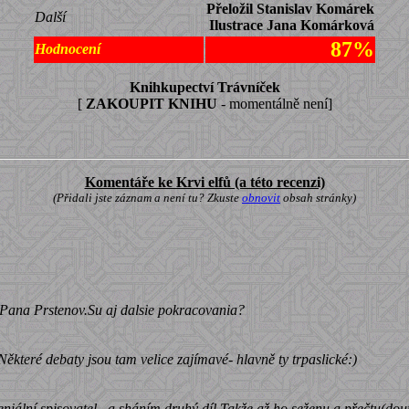
Přeložil Stanislav Komárek
Další
Ilustrace Jana Komárková
87%
Hodnocení
Knihkupectví Trávníček
[
ZAKOUPIT KNIHU
- momentálně není]
Komentáře ke Krvi elfů (a této recenzi)
(Přidali jste záznam a není tu? Zkuste
obnovit
obsah stránky)
 Pana Prstenov.Su aj dalsie pokracovania?
 Některé debaty jsou tam velice zajímavé- hlavně ty trpaslické:)
eniální spisovatel...a sháním druhý díl.Takže až ho seženu a přečtu(douf