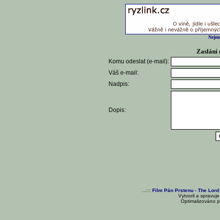
Nejen
Zaslání 
Komu odeslat (e-mail):
Váš e-mail:
Nadpis:
Dopis:
...:::
Film Pán Prstenu - The Lord
Vytvoril a spravuj
Optimalizováno pr