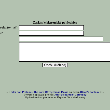
Zaslání elektronické pohlednice
slat (e-mail):
il:
...:::
Film Pán Prstenu - The Lord Of The Rings Movie
na webu
JCsoft's Fantasy
:::...
Vytvoril a spravuje pro vás
Jan "Belcarnen" Cerovský
Optimalizováno pro Internet Explorer 5+ a silné nervy