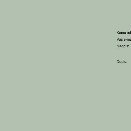
Komu ode
Váš e-ma
Nadpis:
Dopis: