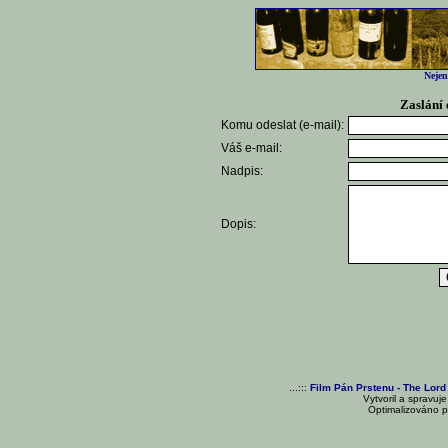
Nejen
Zaslání 
Komu odeslat (e-mail):
Váš e-mail:
Nadpis:
Dopis:
...:::
Film Pán Prstenu - The Lord
Vytvoril a spravuj
Optimalizováno pr