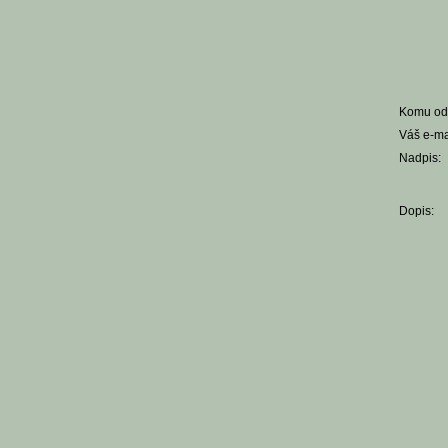
Komu ode
Váš e-ma
Nadpis:
Dopis: