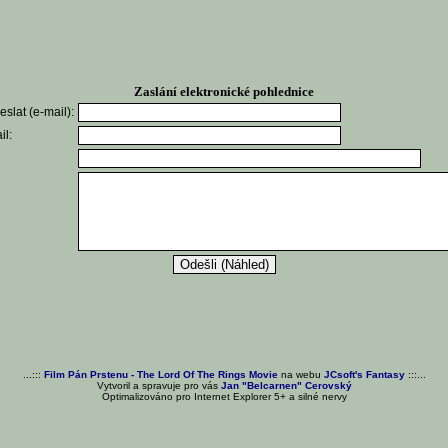
Zaslání elektronické pohlednice
slat (e-mail):
il:
...:::
Film Pán Prstenu - The Lord Of The Rings Movie
na webu
JCsoft's Fantasy
:::...
Vytvoril a spravuje pro vás
Jan "Belcarnen" Cerovský
Optimalizováno pro Internet Explorer 5+ a silné nervy