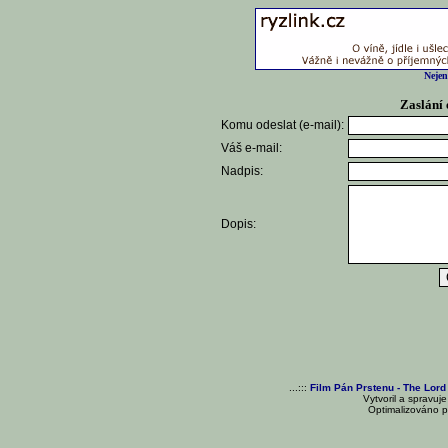
Nejen
Zaslání 
Komu odeslat (e-mail):
Váš e-mail:
Nadpis:
Dopis:
...:::
Film Pán Prstenu - The Lord
Vytvoril a spravuj
Optimalizováno pr