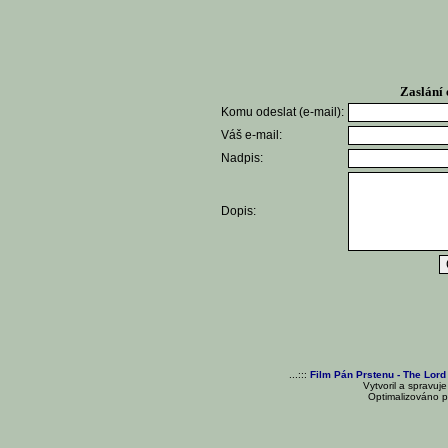
Zaslání 
Komu odeslat (e-mail):
Váš e-mail:
Nadpis:
Dopis:
...:::
Film Pán Prstenu - The Lord
Vytvoril a spravuj
Optimalizováno pr