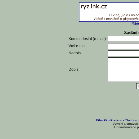
Nejen
Zaslání 
Komu odeslat (e-mail):
Váš e-mail:
Nadpis:
Dopis:
...:::
Film Pán Prstenu - The Lord
Vytvoril a spravuj
Optimalizováno pr