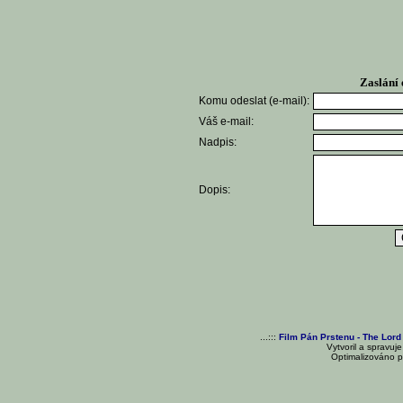
Zaslání 
Komu odeslat (e-mail):
Váš e-mail:
Nadpis:
Dopis:
...:::
Film Pán Prstenu - The Lord
Vytvoril a spravuj
Optimalizováno pr