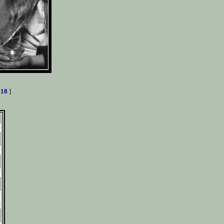
[
18
]