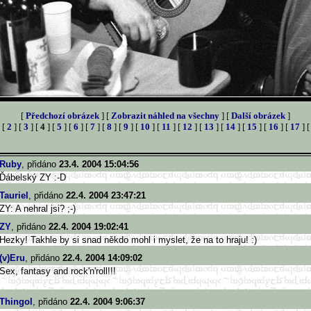
[
Předchozí obrázek
] [
Zobrazit náhled na všechny
] [
Další obrázek
]
 [
2
] [
3
] [
4
] [
5
] [
6
] [
7
] [
8
] [
9
] [
10
] [
11
] [
12
] [
13
] [
14
] [
15
] [
16
] [
17
] 
Ruby
, přidáno
23.4. 2004 15:04:56
Ďábelský ZY :-D
Tauriel
, přidáno
22.4. 2004 23:47:21
ZY: A nehral jsi? ;-)
ZY
, přidáno
22.4. 2004 19:02:41
Hezky! Takhle by si snad někdo mohl i myslet, že na to hraju! :)
(v)Eru
, přidáno
22.4. 2004 14:09:02
Sex, fantasy and rock'n'roll!!!
Thingol
, přidáno
22.4. 2004 9:06:37