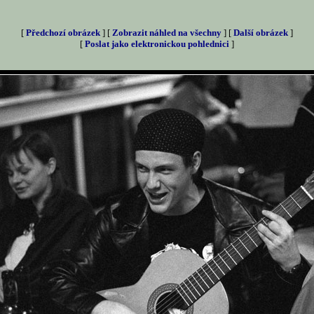
[
Předchozí obrázek
] [
Zobrazit náhled na všechny
] [
Další obrázek
]
[
Poslat jako elektronickou pohlednici
]