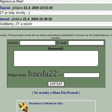
Napravo je Maril
Tauriel
, přidáno
21.4. 2004 23:53:39
ZY je tady skvely. :-)
darnel
, přidáno
21.4. 2004 22:38:18
Goldberry, ZY a nevim
ována. Provozovatel nemá vliv na obsah jednotlivých příspěvků a nenese za ně zodpovědnost. 
chování.
Jméno:
E-mail:
Komentář:
-->
Přepiš heslo
[
Na stránky o filmu Pán Prstenů
]
Pozvánka na TolkienCon 2024