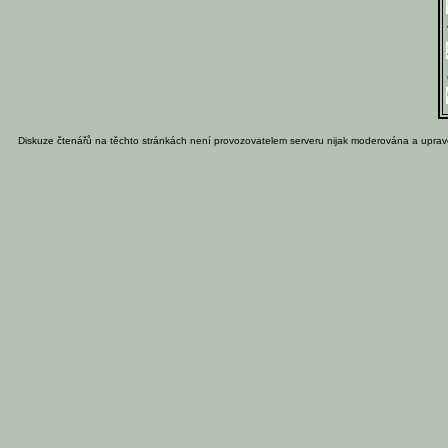
Diskuze čtenářů na těchto stránkách není provozovatelem serveru nijak moderována a uprav