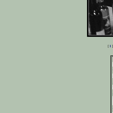
[
1
]