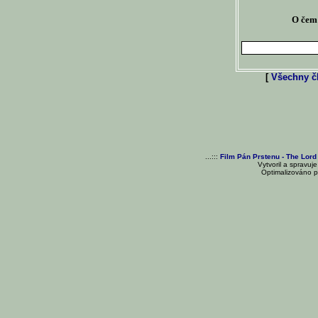
O čem 
[
Všechny čl
...:::
Film Pán Prstenu - The Lord
Vytvoril a spravuj
Optimalizováno pr